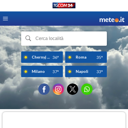
Chernyj ...
Roma
36°
35°
Milano
Napoli
37°
33°