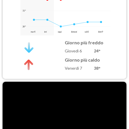
31°
24°
mar 4
ieri
oggi
domani
sab 8
dom 9
Giorno più freddo
Giovedì 6
24°
Giorno più caldo
Venerdì 7
38°