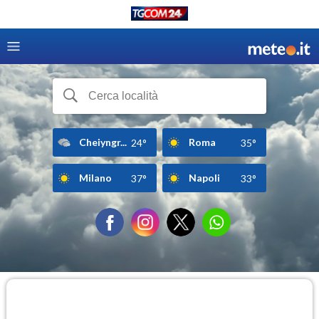
Cheiyngr...
Roma
24°
35°
Milano
Napoli
37°
33°