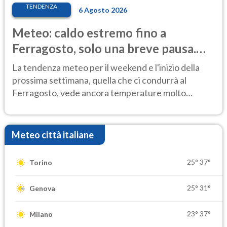
TENDENZA
6 Agosto 2026
Meteo: caldo estremo fino a
Ferragosto, solo una breve pausa.
Ecco dove
La tendenza meteo per il weekend e l'inizio della
prossima settimana, quella che ci condurrà al
Ferragosto, vede ancora temperature molto
elevate
Meteo città italiane
25°
37°
Torino
25°
31°
Genova
23°
37°
Milano