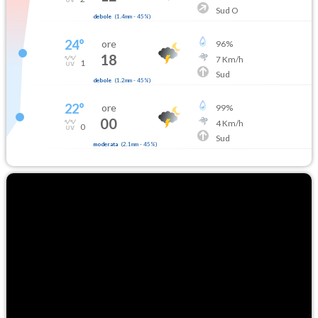
Sud O
debole
(
1.4mm
-
45
%)
24
°
ore
96
%
18
7
Km/h
1
Sud
debole
(
1.2mm
-
45
%)
22
°
ore
99
%
00
4
Km/h
0
Sud
moderata
(
2.1mm
-
45
%)