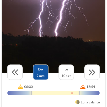
Do
Lu
9 ago
10 ago
06:00
18:54
Luna calante