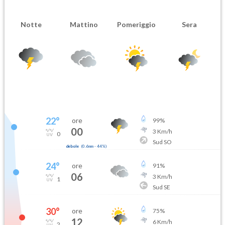
Notte
Mattino
Pomeriggio
Sera
22
°
ore
99
%
00
3
Km/h
0
Sud SO
debole
(
0.6mm
-
44
%)
24
°
ore
91
%
06
3
Km/h
1
Sud SE
30
°
ore
75
%
12
6
Km/h
2