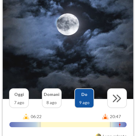
Oggi
Domani
Do
7 ago
8 ago
9 ago
06:22
20:47