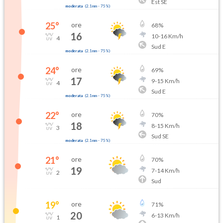
Est SE
moderata
(
2.1mm
-
75
%)
25
°
ore
68
%
16
10
-
16
Km/h
4
Sud E
moderata
(
2.1mm
-
75
%)
24
°
ore
69
%
17
9
-
15
Km/h
4
Sud E
moderata
(
2.1mm
-
75
%)
22
°
ore
70
%
18
8
-
15
Km/h
3
Sud SE
moderata
(
2.1mm
-
75
%)
21
°
ore
70
%
19
7
-
14
Km/h
2
Sud
19
°
ore
71
%
20
6
-
13
Km/h
1