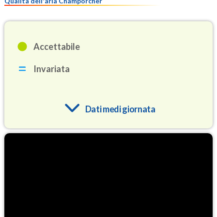
Qualità dell'aria Champorcher
Accettabile
Invariata
Dati medi giornata
O3
81.2
(Ozono)
NO2
1.3
(Diossido di azoto)
SO2