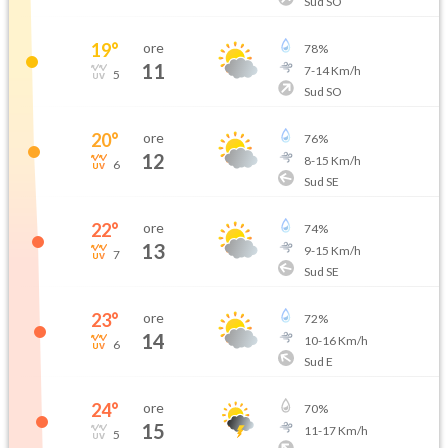
Sud SO
19
°
ore
78
%
11
7
-
14
Km/h
5
Sud SO
20
°
ore
76
%
12
8
-
15
Km/h
6
Sud SE
22
°
ore
74
%
13
9
-
15
Km/h
7
Sud SE
23
°
ore
72
%
14
10
-
16
Km/h
6
Sud E
24
°
ore
70
%
15
11
-
17
Km/h
5