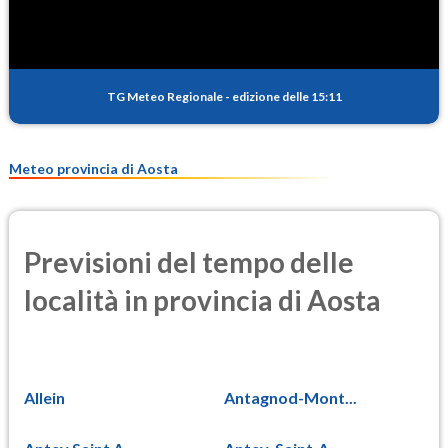
0.1
(Anidride solforosa)
PM10
10.3
(Materia particolata)
TG Meteo Regionale
-
edizione delle 15:11
PM25
7.7
(Materia particolata)
Meteo provincia di Aosta
Previsioni del tempo delle
località in provincia di Aosta
Allein
Antagnod-Mont...