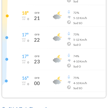
Sud
18
°
ore
72
%
21
5
-
13
Km/h
0
Sud SO
17
°
ore
73
%
22
5
-
12
Km/h
0
Sud O
17
°
ore
74
%
23
4
-
10
Km/h
0
Sud O
16
°
ore
75
%
00
4
-
10
Km/h
0
Sud SO