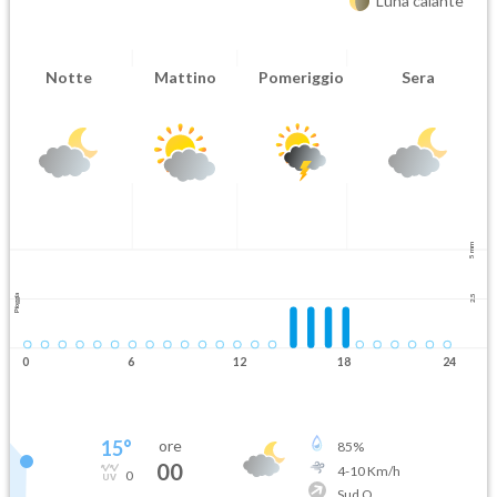
Luna calante
Notte
Mattino
Pomeriggio
Sera
5 mm
Pioggia
2.5
0
6
12
18
24
15
°
ore
85
%
00
4
-
10
Km/h
0
Sud O