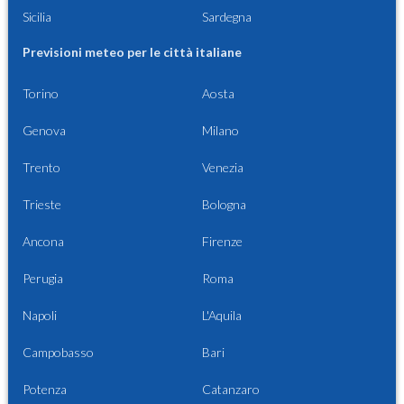
Sicilia
Sardegna
Previsioni meteo per le città italiane
Torino
Aosta
Genova
Milano
Trento
Venezia
Trieste
Bologna
Ancona
Firenze
Perugia
Roma
Napoli
L'Aquila
Campobasso
Bari
Potenza
Catanzaro