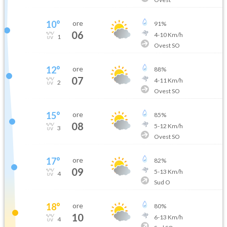
10
°
ore
91
%
06
4
-
10
Km/h
1
Ovest SO
12
°
ore
88
%
07
4
-
11
Km/h
2
Ovest SO
15
°
ore
85
%
08
5
-
12
Km/h
3
Ovest SO
17
°
ore
82
%
09
5
-
13
Km/h
4
Sud O
18
°
ore
80
%
10
6
-
13
Km/h
4