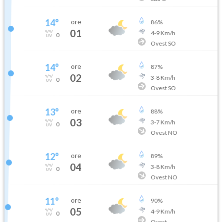
14
°
ore
86
%
01
4
-
9
Km/h
0
Ovest SO
14
°
ore
87
%
02
3
-
8
Km/h
0
Ovest SO
13
°
ore
88
%
03
3
-
7
Km/h
0
Ovest NO
12
°
ore
89
%
04
3
-
8
Km/h
0
Ovest NO
11
°
ore
90
%
05
4
-
9
Km/h
0
Ovest