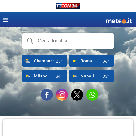
Champorc...
Roma
25°
36°
Milano
Napoli
34°
33°