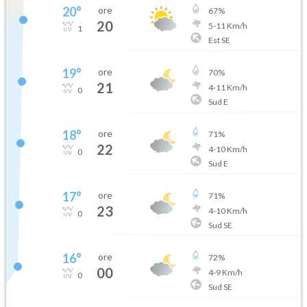
20
°
ore
67
%
20
5
-
11
Km/h
1
Est SE
19
°
ore
70
%
21
4
-
11
Km/h
0
Sud E
18
°
ore
71
%
22
4
-
10
Km/h
0
Sud E
17
°
ore
71
%
23
4
-
10
Km/h
0
Sud SE
16
°
ore
72
%
00
4
-
9
Km/h
0
Sud SE