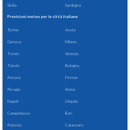
Sicilia
Sardegna
Previsioni meteo per le città italiane
Torino
Aosta
Genova
Milano
Trento
Venezia
Trieste
Bologna
Ancona
Firenze
Perugia
Roma
Napoli
L'Aquila
Campobasso
Bari
Potenza
Catanzaro