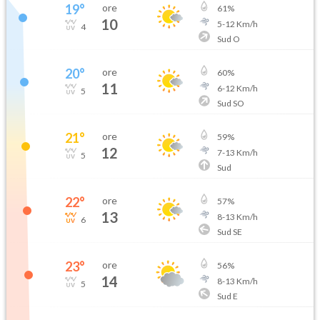
19
°
ore
61
%
10
5
-
12
Km/h
4
Sud O
20
°
ore
60
%
11
6
-
12
Km/h
5
Sud SO
21
°
ore
59
%
12
7
-
13
Km/h
5
Sud
22
°
ore
57
%
13
8
-
13
Km/h
6
Sud SE
23
°
ore
56
%
14
8
-
13
Km/h
5
Sud E