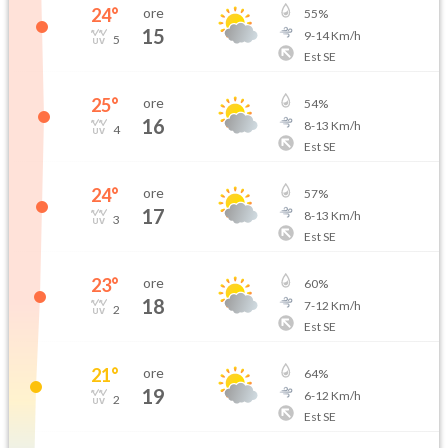
24
°
ore
55
%
15
9
-
14
Km/h
5
Est SE
25
°
ore
54
%
16
8
-
13
Km/h
4
Est SE
24
°
ore
57
%
17
8
-
13
Km/h
3
Est SE
23
°
ore
60
%
18
7
-
12
Km/h
2
Est SE
21
°
ore
64
%
19
6
-
12
Km/h
2
Est SE