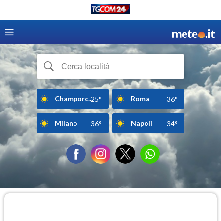
Champorc...
Roma
25°
36°
Milano
Napoli
36°
34°