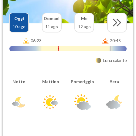
Oggi
Domani
Me
10 ago
11 ago
12 ago
06:23
20:45
Luna calante
Notte
Mattino
Pomeriggio
Sera