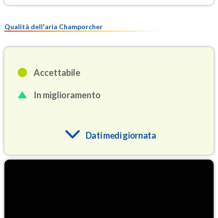
Qualità dell'aria Champorcher
Accettabile
In miglioramento
Dati medi giornata
O3
65.6
(Ozono)
NO2
1.4
(Diossido di azoto)