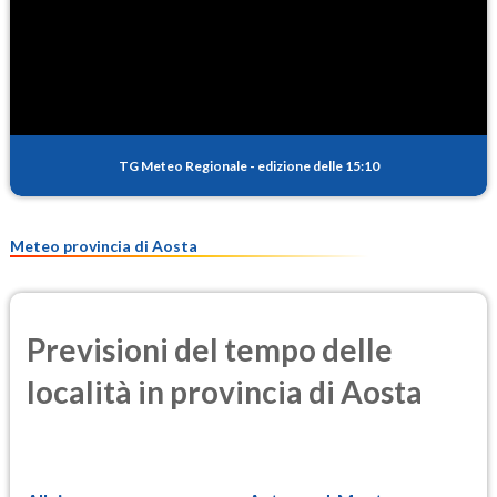
SO2
0.2
(Anidride solforosa)
PM10
9.2
(Materia particolata)
TG Meteo Regionale
-
edizione delle 15:10
PM25
5.8
(Materia particolata)
Meteo provincia di Aosta
Previsioni del tempo delle
località in provincia di Aosta