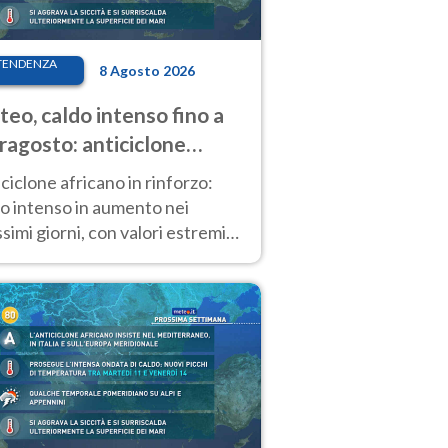
TENDENZA
8 Agosto 2026
eo, caldo intenso fino a
ragosto: anticiclone
icano ancora
ciclone africano in rinforzo:
tagonista
o intenso in aumento nei
simi giorni, con valori estremi
so Ferragosto su gran parte
alia