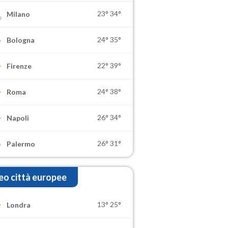
23°
34°
Milano
24°
35°
Bologna
22°
39°
Firenze
24°
38°
Roma
26°
34°
Napoli
26°
31°
Palermo
o città europee
13°
25°
Londra