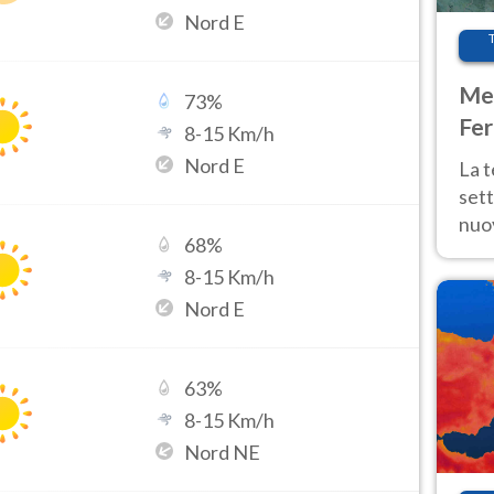
Nord E
Met
73
%
Fer
8
-
15
Km/h
int
Nord E
La 
sett
nuov
68
%
11 e
8
-
15
Km/h
anc
Nord E
63
%
8
-
15
Km/h
Nord NE