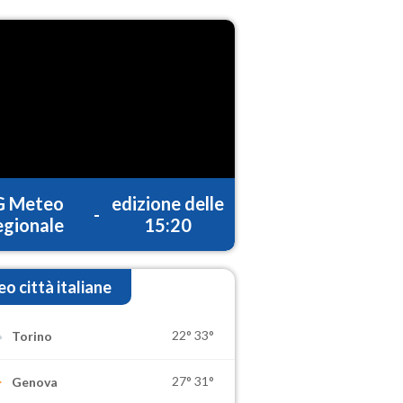
G Meteo
edizione delle
-
gionale
15:20
o città italiane
22°
33°
Torino
27°
31°
Genova