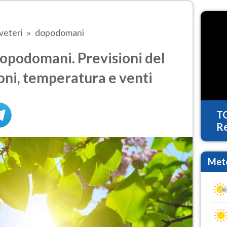
veteri
dopodomani
opodomani. Previsioni del
oni, temperatura e venti
T
Re
Mete