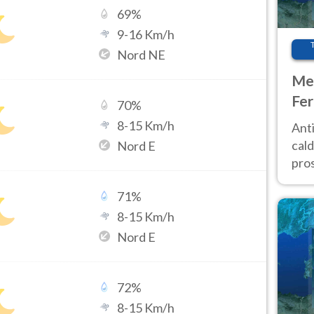
69
%
9
-
16
Km/h
Nord NE
Met
Fer
70
%
afr
8
-
15
Km/h
Anti
pro
cald
Nord E
pros
ver
71
%
d’It
8
-
15
Km/h
Nord E
72
%
8
-
15
Km/h