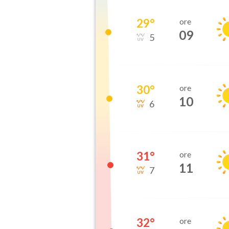
29
°
ore
09
5
30
°
ore
10
6
31
°
ore
11
7
32
°
ore