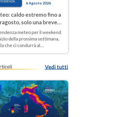
TENDENZA
6 Agosto 2026
eo: caldo estremo fino a
ragosto, solo una breve
sa. Ecco dove
tendenza meteo per il weekend
inizio della prossima settimana,
la che ci condurrà al
ragosto, vede ancora
perature molto elevate
rticoli
Vedi tutti