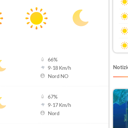
66
%
Notizi
9
-
18
Km/h
Nord NO
67
%
9
-
17
Km/h
Nord