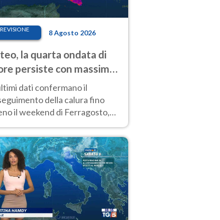
REVISIONE
8 Agosto 2026
eo, la quarta ondata di
ore persiste con massime
pre molto elevate
ultimi dati confermano il
eguimento della calura fino
eno il weekend di Ferragosto,
 tendenza a una nuova
nsificazione prossima
timana