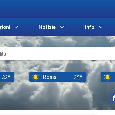
ioni
Notizie
Info
Roma
32°
35°