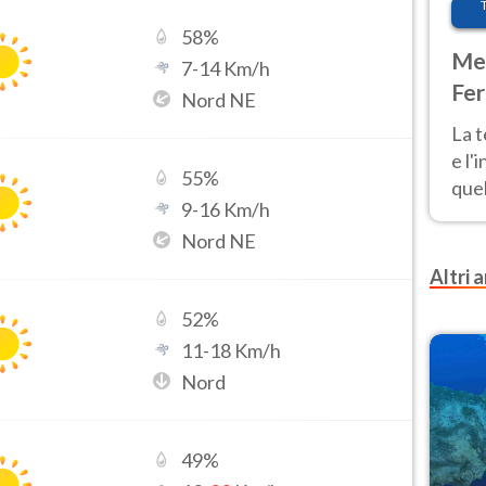
58
%
Met
7
-
14
Km/h
Fer
Nord NE
pau
La 
e l'
55
%
quel
9
-
16
Km/h
Fer
Nord NE
tem
Altri a
52
%
11
-
18
Km/h
Nord
49
%