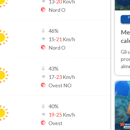
13
-
20
Km/h
Nord O
P
46
%
Met
15
-
21
Km/h
cal
Nord O
sem
Gli 
pros
alm
43
%
con
17
-
23
Km/h
inte
Ovest NO
set
40
%
19
-
25
Km/h
Ovest