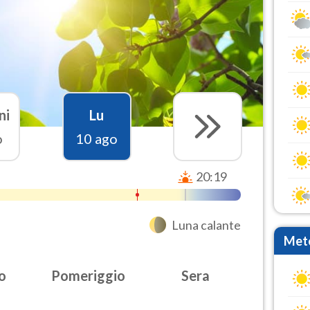
ni
Lu
o
10 ago
20:19
Luna calante
Mete
o
Pomeriggio
Sera