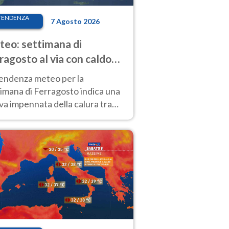
TENDENZA
7 Agosto 2026
eo: settimana di
ragosto al via con caldo
enso e qualche temporale
tendenza meteo per la
imana di Ferragosto indica una
a impennata della calura tra
 14 agosto, con nuovi rialzi
he al Nord.