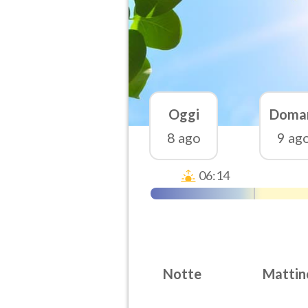
Oggi
Doma
8 ago
9 ag
06:14
Notte
Mattin