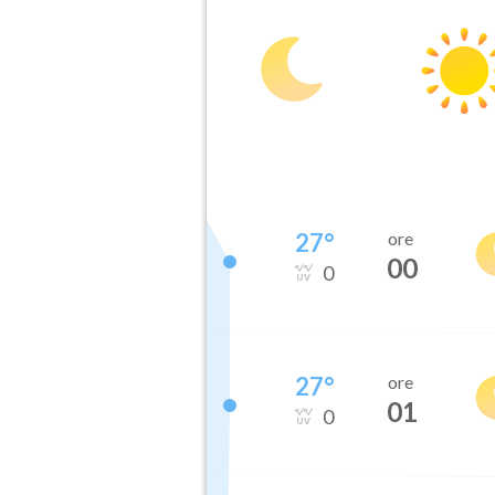
27
°
ore
00
0
27
°
ore
01
0