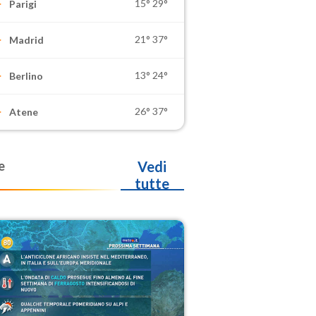
15°
29°
Parigi
21°
37°
Madrid
13°
24°
Berlino
26°
37°
Atene
e
Vedi
tutte