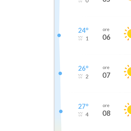
0
24
°
ore
06
1
26
°
ore
07
2
27
°
ore
08
4