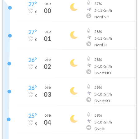
27
°
ore
57
%
00
5
-
11
Km/h
0
Nord NO
27
°
ore
58
%
01
5
-
11
Km/h
0
Nord O
26
°
ore
58
%
02
5
-
10
Km/h
0
Ovest NO
26
°
ore
59
%
03
5
-
10
Km/h
0
Ovest SO
25
°
ore
59
%
04
5
-
10
Km/h
0
Ovest