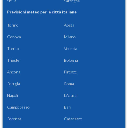
Sicilia
Sardegna
Previsioni meteo per le città italiane
Torino
Aosta
Genova
Milano
Trento
Venezia
Trieste
Bologna
Ancona
Firenze
Perugia
Roma
Napoli
L'Aquila
Campobasso
Bari
Potenza
Catanzaro