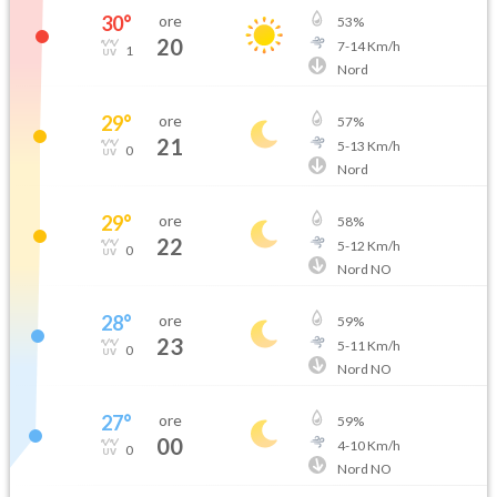
30
°
ore
53
%
20
7
-
14
Km/h
1
Nord
29
°
ore
57
%
21
5
-
13
Km/h
0
Nord
29
°
ore
58
%
22
5
-
12
Km/h
0
Nord NO
28
°
ore
59
%
23
5
-
11
Km/h
0
Nord NO
27
°
ore
59
%
00
4
-
10
Km/h
0
Nord NO