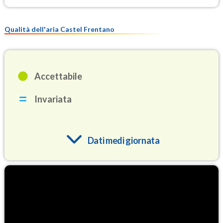
Qualità dell'aria Castel Frentano
Accettabile
Invariata
Dati medi giornata
O3
92.6
(Ozono)
NO2
2.3
(Diossido di azoto)