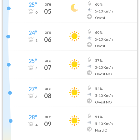
25
°
ore
60
%
05
5
-
10
Km/h
0
Ovest
24
°
ore
60
%
06
5
-
10
Km/h
1
Ovest
25
°
ore
57
%
07
5
-
10
Km/h
2
Ovest NO
27
°
ore
54
%
08
5
-
10
Km/h
3
Ovest NO
28
°
ore
51
%
09
5
-
10
Km/h
4
Nord O