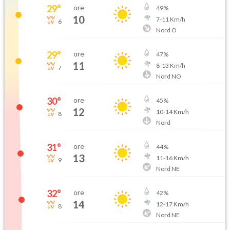
29
°
ore
49
%
10
7
-
11
Km/h
6
Nord O
29
°
ore
47
%
11
8
-
13
Km/h
7
Nord NO
30
°
ore
45
%
12
10
-
14
Km/h
8
Nord
31
°
ore
44
%
13
11
-
16
Km/h
9
Nord NE
32
°
ore
42
%
14
12
-
17
Km/h
8
Nord NE