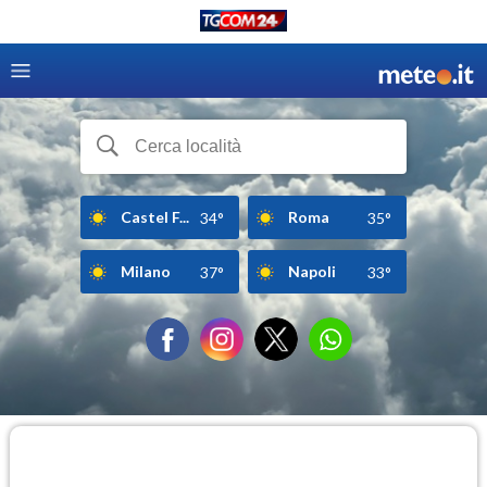
Castel F...
Roma
34°
35°
Milano
Napoli
37°
33°