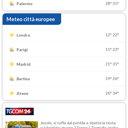
28°
31°
Palermo
Meteo città europee
12°
22°
Londra
15°
23°
Parigi
21°
35°
Madrid
19°
26°
Berlino
26°
34°
Atene
Jesolo, si tuffa dal pontile e sbatte la testa
sul fondale: muore 17enne | Tragedia anche