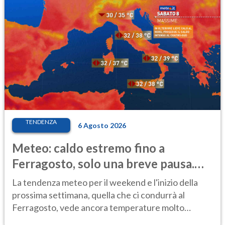
TENDENZA
6 Agosto 2026
Meteo: caldo estremo fino a
Ferragosto, solo una breve pausa.
Ecco dove
La tendenza meteo per il weekend e l'inizio della
prossima settimana, quella che ci condurrà al
Ferragosto, vede ancora temperature molto
elevate