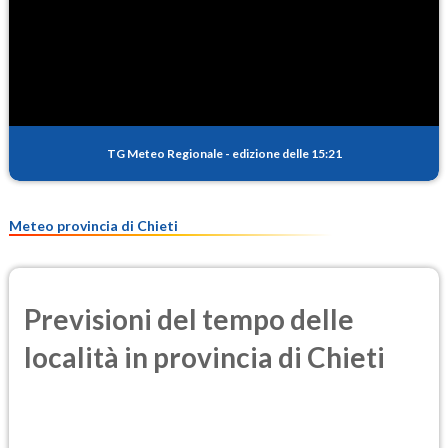
SO2
0.8
(Anidride solforosa)
PM10
14.9
(Materia particolata)
TG Meteo Regionale
-
edizione delle 15:21
PM25
8.8
(Materia particolata)
Meteo provincia di Chieti
Previsioni del tempo delle
località in provincia di Chieti