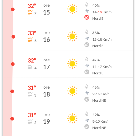
32
°
ore
40
%
15
14
-
19
Km/h
7
Nord E
33
°
ore
38
%
16
12
-
18
Km/h
6
Nord E
32
°
ore
42
%
17
11
-
17
Km/h
4
Nord E
31
°
ore
46
%
18
9
-
16
Km/h
3
Nord NE
31
°
ore
49
%
19
8
-
15
Km/h
2
Nord NE