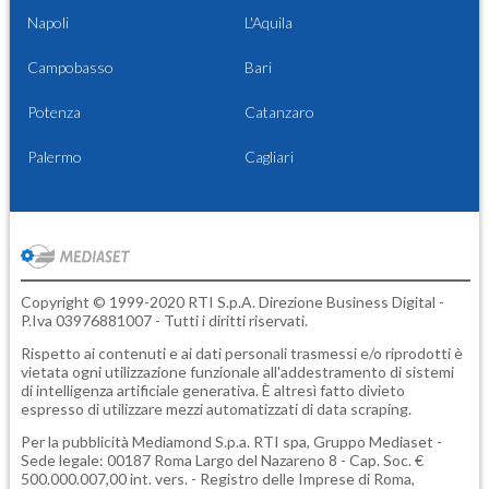
Napoli
L'Aquila
Campobasso
Bari
Potenza
Catanzaro
Palermo
Cagliari
Copyright © 1999-2020 RTI S.p.A. Direzione Business Digital -
P.Iva 03976881007 - Tutti i diritti riservati.
Rispetto ai contenuti e ai dati personali trasmessi e/o riprodotti è
vietata ogni utilizzazione funzionale all'addestramento di sistemi
di intelligenza artificiale generativa. È altresì fatto divieto
espresso di utilizzare mezzi automatizzati di data scraping.
Per la pubblicità
Mediamond S.p.a.
RTI spa, Gruppo Mediaset -
Sede legale: 00187 Roma Largo del Nazareno 8 - Cap. Soc. €
500.000.007,00 int. vers. - Registro delle Imprese di Roma,