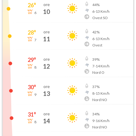
26
°
ore
44
%
10
6
-
13
Km/h
6
Ovest SO
28
°
ore
42
%
11
6
-
13
Km/h
7
Ovest
29
°
ore
39
%
12
7
-
14
Km/h
8
Nord O
30
°
ore
37
%
13
8
-
15
Km/h
9
Nord NO
31
°
ore
34
%
14
9
-
16
Km/h
8
Nord NO