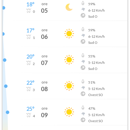
18
°
ore
59
%
05
6
-
12
Km/h
0
Sud O
17
°
ore
59
%
06
6
-
12
Km/h
1
Sud O
20
°
ore
55
%
07
5
-
12
Km/h
2
Sud O
22
°
ore
51
%
08
5
-
12
Km/h
3
Ovest SO
25
°
ore
47
%
09
5
-
12
Km/h
4
Ovest SO