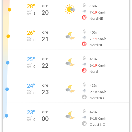
28
°
ore
38
%
20
7
-
19
Km/h
1
Nord NE
26
°
ore
40
%
21
7
-
19
Km/h
0
Nord NE
25
°
ore
41
%
22
8
-
19
Km/h
0
Nord
24
°
ore
42
%
23
9
-
18
Km/h
0
Nord NO
23
°
ore
42
%
00
9
-
18
Km/h
0
Ovest NO