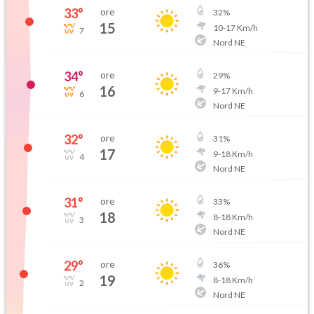
33
°
ore
32
%
15
10
-
17
Km/h
7
Nord NE
34
°
ore
29
%
16
9
-
17
Km/h
6
Nord NE
32
°
ore
31
%
17
9
-
18
Km/h
4
Nord NE
31
°
ore
33
%
18
8
-
18
Km/h
3
Nord NE
29
°
ore
36
%
19
8
-
18
Km/h
2
Nord NE