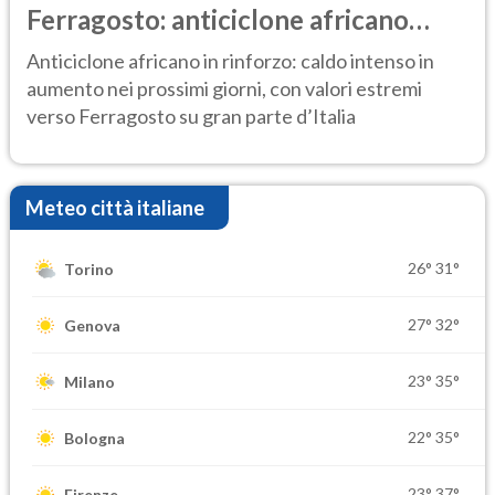
Ferragosto: anticiclone africano
ancora protagonista
Anticiclone africano in rinforzo: caldo intenso in
aumento nei prossimi giorni, con valori estremi
verso Ferragosto su gran parte d’Italia
Meteo città italiane
26°
31°
Torino
27°
32°
Genova
23°
35°
Milano
22°
35°
Bologna
23°
37°
Firenze