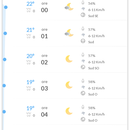
22
°
ore
56
%
00
6
-
11
Km/h
0
Sud SE
21
°
ore
57
%
01
6
-
12
Km/h
0
Sud
20
°
ore
57
%
02
6
-
12
Km/h
0
Sud SO
19
°
ore
58
%
03
6
-
12
Km/h
0
Sud O
19
°
ore
58
%
04
6
-
12
Km/h
0
Sud O