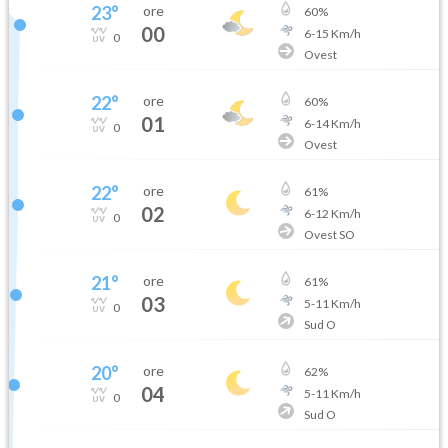
23
°
ore
60
%
00
6
-
15
Km/h
0
Ovest
22
°
ore
60
%
01
6
-
14
Km/h
0
Ovest
22
°
ore
61
%
02
6
-
12
Km/h
0
Ovest SO
21
°
ore
61
%
03
5
-
11
Km/h
0
Sud O
20
°
ore
62
%
04
5
-
11
Km/h
0
Sud O