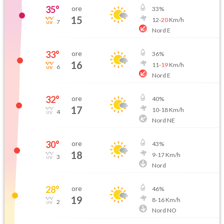
35
°
ore
33
%
15
12
-
20
Km/h
7
Nord E
33
°
ore
36
%
16
11
-
19
Km/h
6
Nord E
32
°
ore
40
%
17
10
-
18
Km/h
4
Nord NE
30
°
ore
43
%
18
9
-
17
Km/h
3
Nord
28
°
ore
46
%
19
8
-
16
Km/h
2
Nord NO