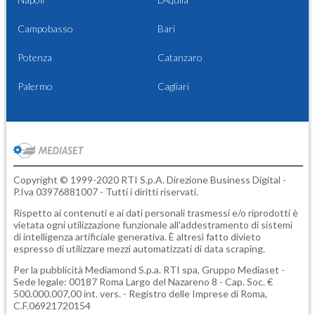
Campobasso
Bari
Potenza
Catanzaro
Palermo
Cagliari
Copyright © 1999-2020 RTI S.p.A. Direzione Business Digital -
P.Iva 03976881007 - Tutti i diritti riservati.
Rispetto ai contenuti e ai dati personali trasmessi e/o riprodotti è
vietata ogni utilizzazione funzionale all'addestramento di sistemi
di intelligenza artificiale generativa. È altresì fatto divieto
espresso di utilizzare mezzi automatizzati di data scraping.
Per la pubblicità
Mediamond S.p.a.
RTI spa, Gruppo Mediaset -
Sede legale: 00187 Roma Largo del Nazareno 8 - Cap. Soc. €
500.000.007,00 int. vers. - Registro delle Imprese di Roma,
C.F.06921720154