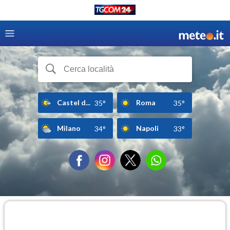
Castel d...
Roma
35°
35°
Milano
Napoli
34°
33°