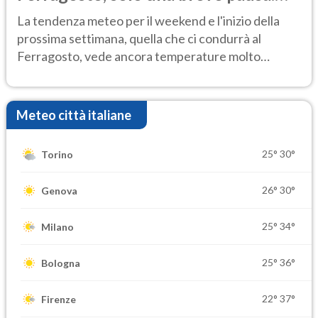
Ecco dove
La tendenza meteo per il weekend e l'inizio della
prossima settimana, quella che ci condurrà al
Ferragosto, vede ancora temperature molto
elevate
Meteo città italiane
25°
30°
Torino
26°
30°
Genova
25°
34°
Milano
25°
36°
Bologna
22°
37°
Firenze