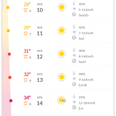
28
°
ore
45
%
10
5
-
11
Km/h
6
Sud SO
29
°
ore
42
%
11
7
-
13
Km/h
7
Sud
31
°
ore
40
%
12
8
-
14
Km/h
8
Sud E
32
°
ore
38
%
13
9
-
16
Km/h
9
Est SE
34
°
ore
35
%
14
11
-
18
Km/h
8
Est