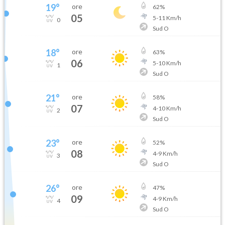
19
°
ore
62
%
05
5
-
11
Km/h
0
Sud O
18
°
ore
63
%
06
5
-
10
Km/h
1
Sud O
21
°
ore
58
%
07
4
-
10
Km/h
2
Sud O
23
°
ore
52
%
08
4
-
9
Km/h
3
Sud O
26
°
ore
47
%
09
4
-
9
Km/h
4
Sud O