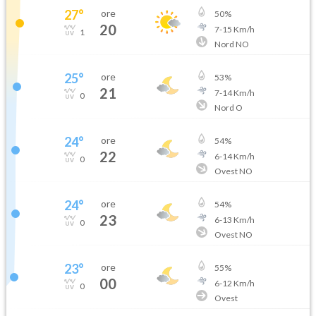
27
°
ore
50
%
20
7
-
15
Km/h
1
Nord NO
25
°
ore
53
%
21
7
-
14
Km/h
0
Nord O
24
°
ore
54
%
22
6
-
14
Km/h
0
Ovest NO
24
°
ore
54
%
23
6
-
13
Km/h
0
Ovest NO
23
°
ore
55
%
00
6
-
12
Km/h
0
Ovest