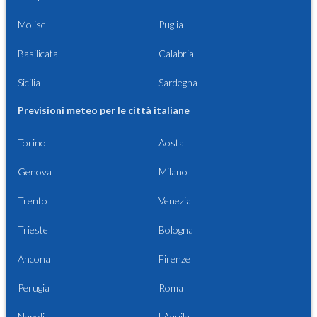
Molise
Puglia
Basilicata
Calabria
Sicilia
Sardegna
Previsioni meteo per le città italiane
Torino
Aosta
Genova
Milano
Trento
Venezia
Trieste
Bologna
Ancona
Firenze
Perugia
Roma
Napoli
L'Aquila