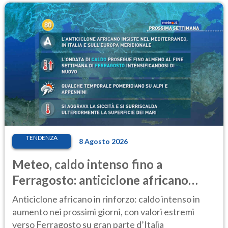
TENDENZA
8 Agosto 2026
Meteo, caldo intenso fino a
Ferragosto: anticiclone africano
ancora protagonista
Anticiclone africano in rinforzo: caldo intenso in
aumento nei prossimi giorni, con valori estremi
verso Ferragosto su gran parte d’Italia