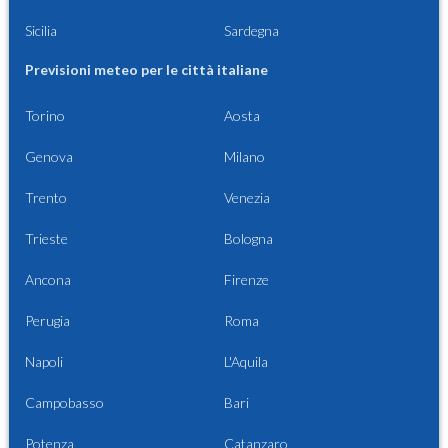
Sicilia
Sardegna
Previsioni meteo per le città italiane
Torino
Aosta
Genova
Milano
Trento
Venezia
Trieste
Bologna
Ancona
Firenze
Perugia
Roma
Napoli
L'Aquila
Campobasso
Bari
Potenza
Catanzaro