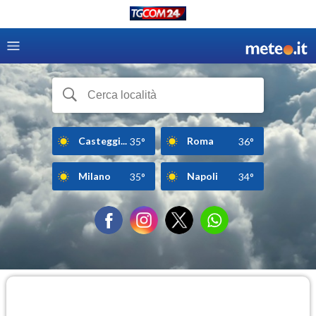
Casteggi...
Roma
35°
36°
Milano
Napoli
35°
34°