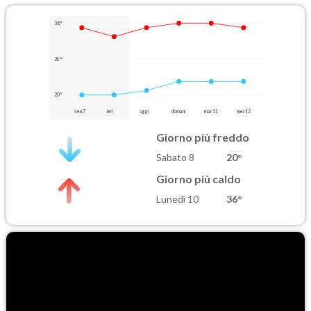
36°
28°
20°
ven 7
ieri
oggi
domani
mar 11
mer 12
Giorno più freddo
Sabato 8
20°
Giorno più caldo
Lunedì 10
36°