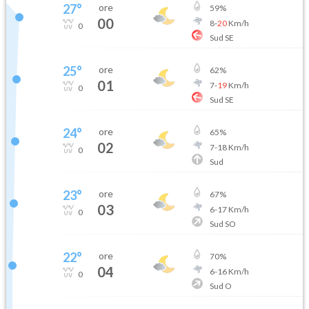
27
°
ore
59
%
00
8
-
20
Km/h
0
Sud SE
25
°
ore
62
%
01
7
-
19
Km/h
0
Sud SE
24
°
ore
65
%
02
7
-
18
Km/h
0
Sud
23
°
ore
67
%
03
6
-
17
Km/h
0
Sud SO
22
°
ore
70
%
04
6
-
16
Km/h
0
Sud O