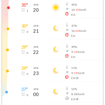
31
°
ore
45
%
20
10
-
19
Km/h
1
Est
30
°
ore
47
%
21
10
-
20
Km/h
0
Est
29
°
ore
49
%
22
9
-
19
Km/h
0
Est
29
°
ore
51
%
23
9
-
19
Km/h
0
Est SE
27
°
ore
52
%
00
8
-
18
Km/h
0
Est SE