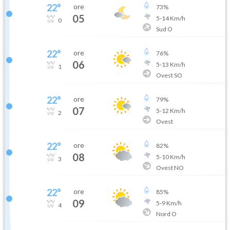
22
°
ore
73
%
05
5
-
14
Km/h
0
Sud O
22
°
ore
76
%
06
5
-
13
Km/h
1
Ovest SO
22
°
ore
79
%
07
5
-
12
Km/h
2
Ovest
22
°
ore
82
%
08
5
-
10
Km/h
3
Ovest NO
22
°
ore
85
%
09
5
-
9
Km/h
4
Nord O