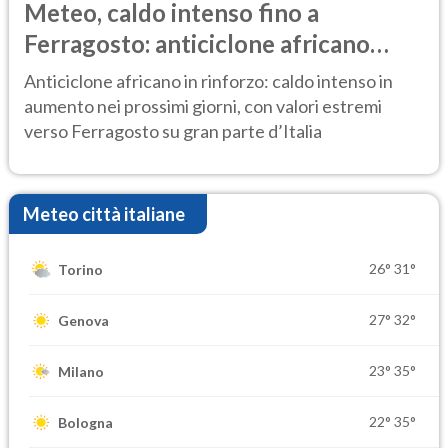
Meteo, caldo intenso fino a
Ferragosto: anticiclone africano
ancora protagonista
Anticiclone africano in rinforzo: caldo intenso in
aumento nei prossimi giorni, con valori estremi
verso Ferragosto su gran parte d’Italia
Meteo città italiane
26°
31°
Torino
27°
32°
Genova
23°
35°
Milano
22°
35°
Bologna