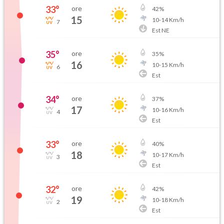
33
°
ore
42
%
15
10
-
14
Km/h
7
Est NE
35
°
ore
35
%
16
10
-
15
Km/h
6
Est
34
°
ore
37
%
17
10
-
16
Km/h
4
Est
33
°
ore
40
%
18
10
-
17
Km/h
3
Est
32
°
ore
42
%
19
10
-
18
Km/h
2
Est