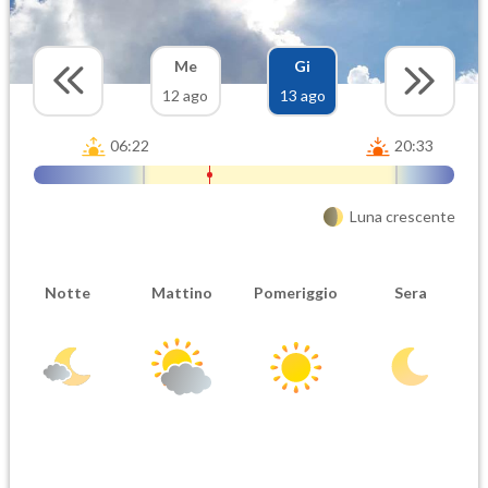
Me
Gi
12 ago
13 ago
06:22
20:33
Luna crescente
Notte
Mattino
Pomeriggio
Sera