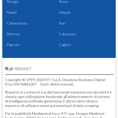
Perugia
Roma
Napoli
L'Aquila
Campobasso
Bari
Potenza
Catanzaro
Palermo
Cagliari
Copyright © 1999-2020 RTI S.p.A. Direzione Business Digital -
P.Iva 03976881007 - Tutti i diritti riservati.
Rispetto ai contenuti e ai dati personali trasmessi e/o riprodotti è
vietata ogni utilizzazione funzionale all'addestramento di sistemi
di intelligenza artificiale generativa. È altresì fatto divieto
espresso di utilizzare mezzi automatizzati di data scraping.
Per la pubblicità
Mediamond S.p.a.
RTI spa, Gruppo Mediaset -
Sede legale: 00187 Roma Largo del Nazareno 8 - Cap. Soc. €