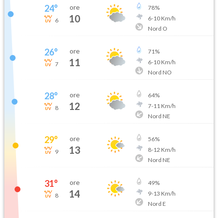
24
°
ore
78
%
10
6
-
10
Km/h
6
Nord O
26
°
ore
71
%
11
6
-
10
Km/h
7
Nord NO
28
°
ore
64
%
12
7
-
11
Km/h
8
Nord NE
29
°
ore
56
%
13
8
-
12
Km/h
9
Nord NE
31
°
ore
49
%
14
9
-
13
Km/h
8
Nord E