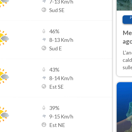
7
-
13
Km/h
Sud SE
P
46
%
Met
8
-
13
Km/h
ago
Sud E
L’a
cald
sul
43
%
supe
8
-
14
Km/h
cond
Est SE
39
%
9
-
15
Km/h
Est NE