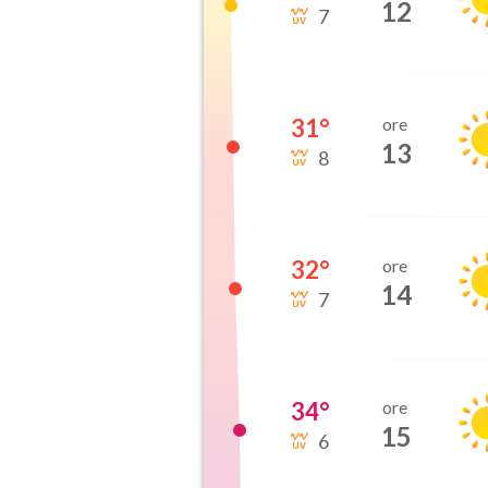
12
7
31
°
ore
13
8
32
°
ore
14
7
34
°
ore
15
6