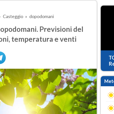
Casteggio
dopodomani
opodomani. Previsioni del
oni, temperatura e venti
T
Re
Mete