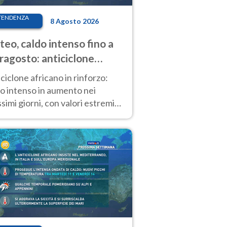
TENDENZA
8 Agosto 2026
eo, caldo intenso fino a
ragosto: anticiclone
icano ancora
ciclone africano in rinforzo:
tagonista
o intenso in aumento nei
simi giorni, con valori estremi
so Ferragosto su gran parte
alia