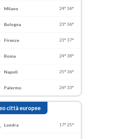
24°
36°
Milano
23°
36°
Bologna
23°
37°
Firenze
24°
38°
Roma
25°
36°
Napoli
26°
33°
Palermo
o città europee
17°
25°
Londra