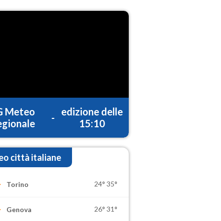
G Meteo
edizione delle
-
gionale
15:10
o città italiane
24°
35°
Torino
26°
31°
Genova