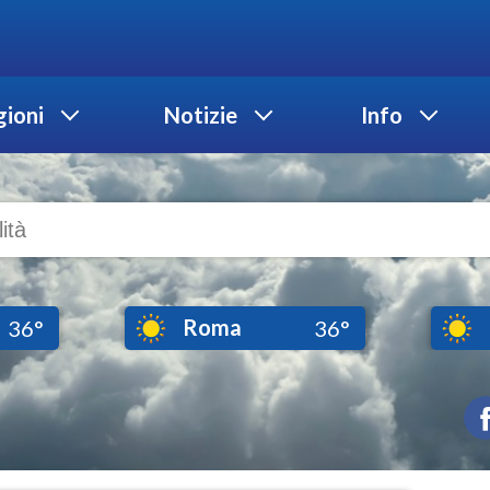
ioni
Notizie
Info
Roma
36°
36°