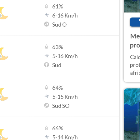
61
%
6
-
16
Km/h
Sud O
Met
pro
63
%
5
-
16
Km/h
Cal
prot
Sud
afri
poi 
64
%
cam
5
-
15
Km/h
Sud SO
66
%
5
-
14
Km/h