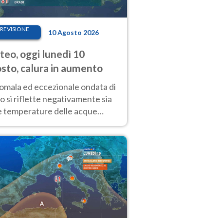
REVISIONE
10 Agosto 2026
eo, oggi lunedì 10
sto, calura in aumento
nomala ed eccezionale ondata di
o si riflette negativamente sia
le temperature delle acque
rficiali dei nostri mari, sia sulla
izione critica dei ghiacciai