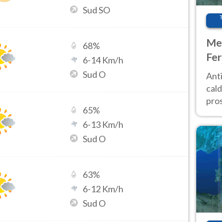
Sud SO
Met
68
%
Fer
6
-
14
Km/h
afr
Sud O
Anti
pro
cald
pros
65
%
ver
6
-
13
Km/h
d’It
Sud O
63
%
6
-
12
Km/h
Sud O