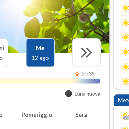
ni
Me
o
12 ago
20:35
Luna nuova
Mete
o
Pomeriggio
Sera