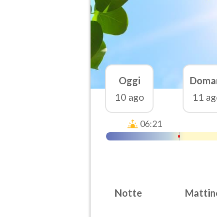
Oggi
Doma
10 ago
11 ag
06:21
Notte
Mattin