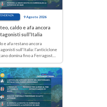
TENDENZA
9 Agosto 2026
eo, caldo e afa ancora
tagonisti sull’Italia
do e afa restano ancora
agonisti sull’Italia: l’anticiclone
cano domina fino a Ferragosto,
potrebbe arrivare un primo
biamento