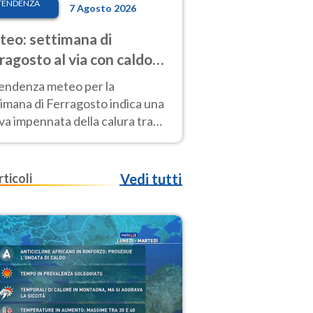
TENDENZA
7 Agosto 2026
eo: settimana di
ragosto al via con caldo
enso e qualche temporale
tendenza meteo per la
imana di Ferragosto indica una
a impennata della calura tra
 14 agosto, con nuovi rialzi
he al Nord.
rticoli
Vedi tutti