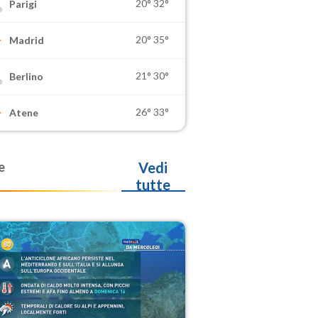
20°
32°
Parigi
20°
35°
Madrid
21°
30°
Berlino
26°
33°
Atene
e
Vedi
tutte