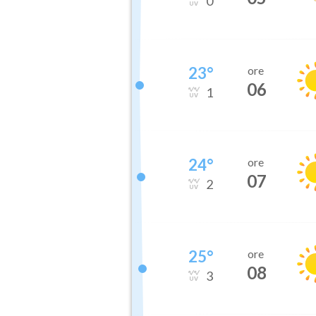
0
23
°
ore
06
1
24
°
ore
07
2
25
°
ore
08
3