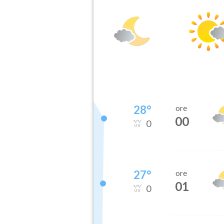
28
°
ore
00
0
27
°
ore
01
0