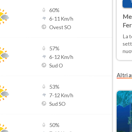
60
%
Met
6
-
11
Km/h
Fer
Ovest SO
int
La 
sett
57
%
nuov
6
-
12
Km/h
11 e
Sud O
anc
Altri a
53
%
7
-
12
Km/h
Sud SO
50
%