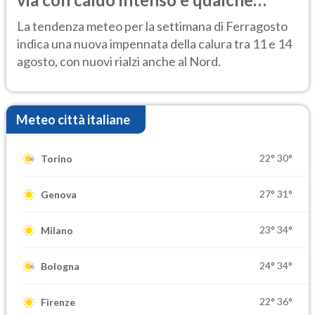
temporale
La tendenza meteo per la settimana di Ferragosto
indica una nuova impennata della calura tra 11 e 14
agosto, con nuovi rialzi anche al Nord.
Meteo città italiane
22°
30°
Torino
27°
31°
Genova
23°
34°
Milano
24°
34°
Bologna
22°
36°
Firenze