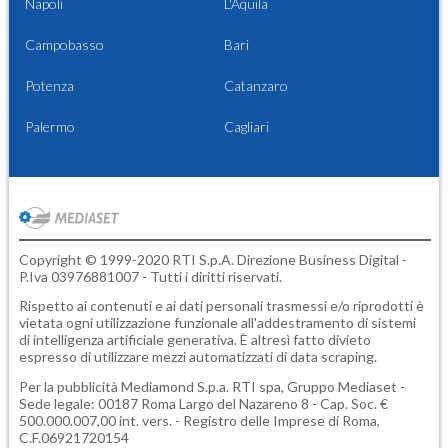
Napoli
L'Aquila
Campobasso
Bari
Potenza
Catanzaro
Palermo
Cagliari
Copyright © 1999-2020 RTI S.p.A. Direzione Business Digital -
P.Iva 03976881007 - Tutti i diritti riservati.
Rispetto ai contenuti e ai dati personali trasmessi e/o riprodotti è
vietata ogni utilizzazione funzionale all'addestramento di sistemi
di intelligenza artificiale generativa. È altresì fatto divieto
espresso di utilizzare mezzi automatizzati di data scraping.
Per la pubblicità
Mediamond S.p.a.
RTI spa, Gruppo Mediaset -
Sede legale: 00187 Roma Largo del Nazareno 8 - Cap. Soc. €
500.000.007,00 int. vers. - Registro delle Imprese di Roma,
C.F.06921720154