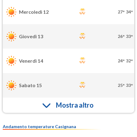
Mercoledì 12
27°
34°
Giovedì 13
26°
33°
Venerdì 14
24°
32°
Sabato 15
25°
33°
Mostra altro
Andamento temperature Casignana