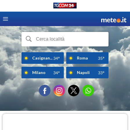
Casignan...
Roma
34°
35°
Milano
Napoli
34°
33°