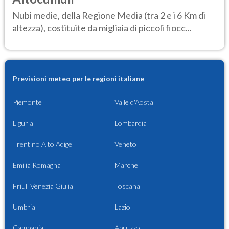
Nubi medie, della Regione Media (tra 2 e i 6 Km di
altezza), costituite da migliaia di piccoli fiocc...
Previsioni meteo per le regioni italiane
Piemonte
Valle d'Aosta
Liguria
Lombardia
Trentino Alto Adige
Veneto
Emilia Romagna
Marche
Friuli Venezia Giulia
Toscana
Umbria
Lazio
Campania
Abruzzo