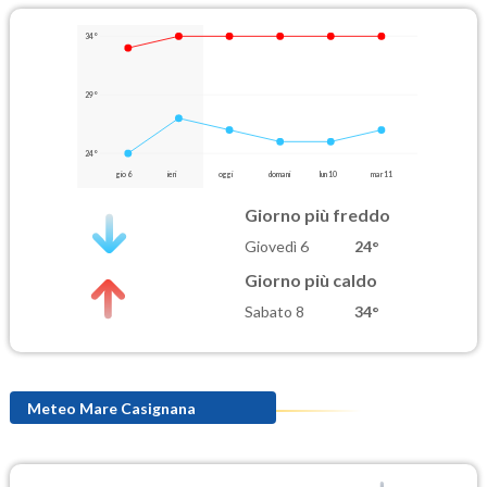
34°
29°
24°
gio 6
ieri
oggi
domani
lun 10
mar 11
Giorno più freddo
Giovedì 6
24°
Giorno più caldo
Sabato 8
34°
Meteo Mare Casignana