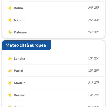
24°
35°
Roma
25°
33°
Napoli
26°
32°
Palermo
Meteo città europee
13°
25°
Londra
15°
29°
Parigi
21°
37°
Madrid
13°
24°
Berlino
26°
37°