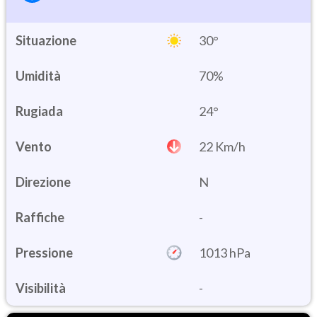
Situazione
30°
Umidità
70%
24°
Vento
22 Km/h
Direzione
N
Raffiche
-
Pressione
1013 hPa
Visibilità
-