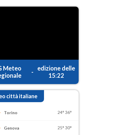
G Meteo
edizione delle
-
gionale
15:22
o città italiane
24°
36°
Torino
25°
30°
Genova