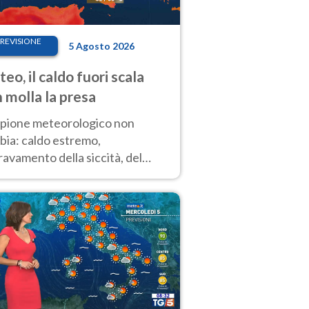
REVISIONE
5 Agosto 2026
eo, il caldo fuori scala
 molla la presa
copione meteorologico non
bia: caldo estremo,
avamento della siccità, del
hio incendi e temporali di
ore. Nessun cambiamento fino
ragosto