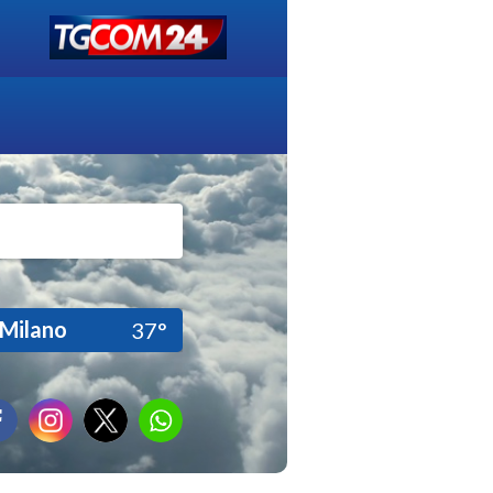
Milano
37°