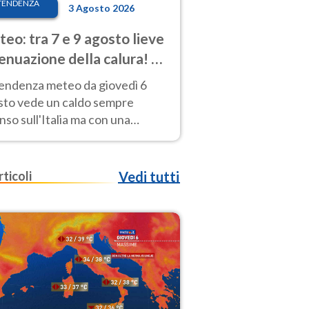
TENDENZA
3 Agosto 2026
eo: tra 7 e 9 agosto lieve
enuazione della calura! Al
d rischio temporali
tendenza meteo da giovedì 6
sto vede un caldo sempre
nso sull'Italia ma con una
iale e lieve attenuazione tra il 7
 9 agosto.
rticoli
Vedi tutti