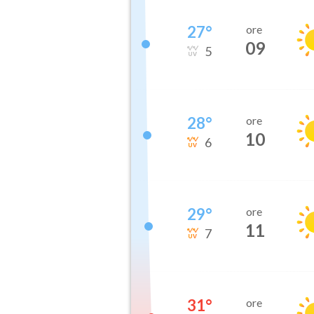
27
°
ore
09
5
28
°
ore
10
6
29
°
ore
11
7
31
°
ore