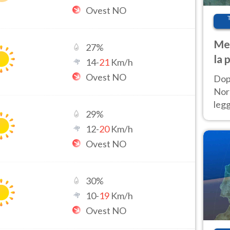
Ovest NO
Met
27
%
la 
14
-
21
Km/h
Ovest NO
Dop
Nord
leg
29
%
nuov
12
-
20
Km/h
afr
Ovest NO
30
%
10
-
19
Km/h
Ovest NO