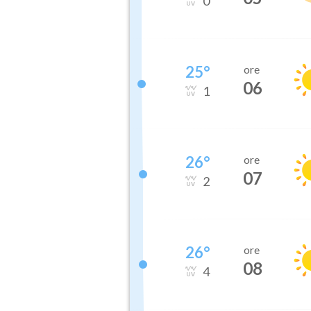
0
25
°
ore
06
1
26
°
ore
07
2
26
°
ore
08
4