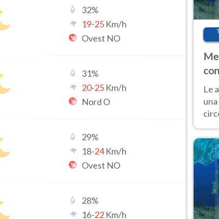
32
%
19
-
25
Km/h
Ovest NO
Met
con
31
%
20
-
25
Km/h
Le a
una 
Nord O
cir
del 
29
%
gior
Fer
18
-
24
Km/h
Ovest NO
28
%
16
-
22
Km/h