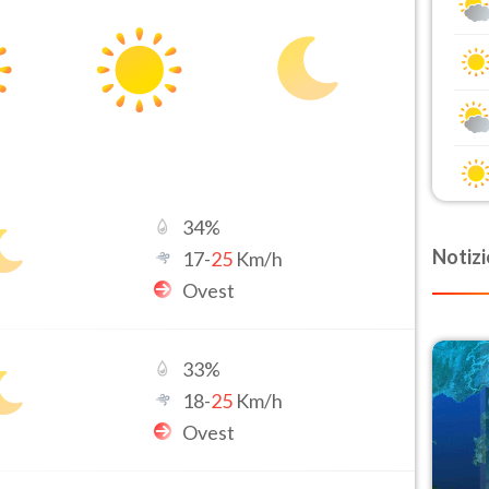
34
%
Notizi
17
-
25
Km/h
Ovest
33
%
18
-
25
Km/h
Ovest