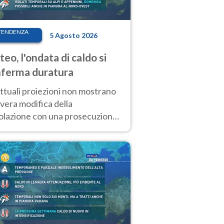
TENDENZA
5 Agosto 2026
eo, l'ondata di caldo si
ferma duratura
ttuali proiezioni non mostrano
vera modifica della
colazione con una prosecuzione
caldo fuori scala per molti
ni, compresa la settimana di
ragosto