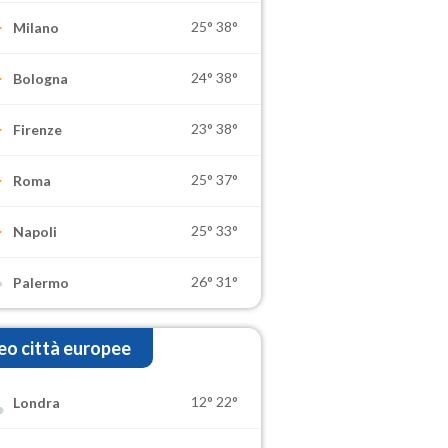
25°
38°
Milano
24°
38°
Bologna
23°
38°
Firenze
25°
37°
Roma
25°
33°
Napoli
26°
31°
Palermo
o città europee
12°
22°
Londra