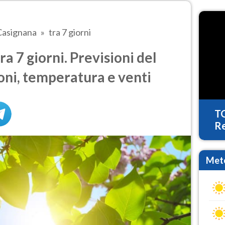
Casignana
tra 7 giorni
a 7 giorni. Previsioni del
oni, temperatura e venti
T
Re
Mete