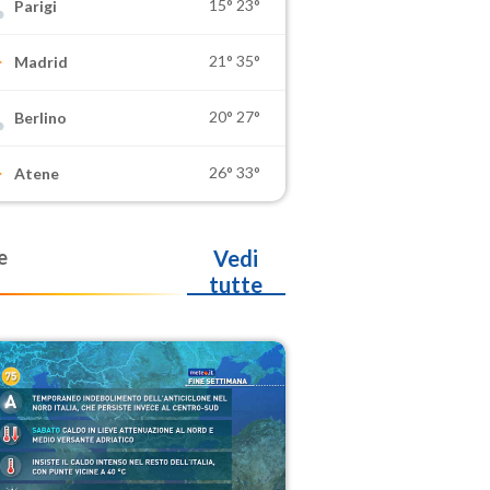
15°
23°
Parigi
21°
35°
Madrid
20°
27°
Berlino
26°
33°
Atene
e
Vedi
tutte