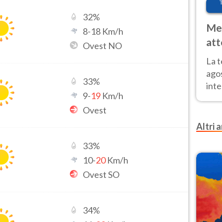
32
%
Met
8
-
18
Km/h
att
Ovest NO
Nor
La 
ago
33
%
inte
9
-
19
Km/h
parz
Ovest
e il
Altri a
33
%
10
-
20
Km/h
Ovest SO
34
%