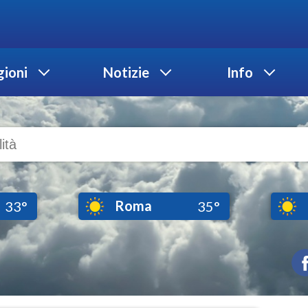
ioni
Notizie
Info
Roma
33°
35°