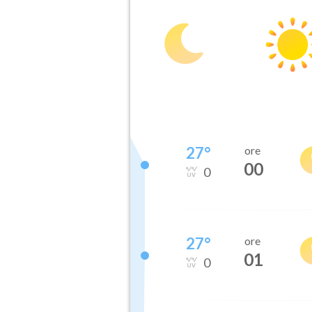
27
°
ore
00
0
27
°
ore
01
0