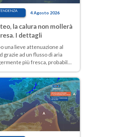
TENDENZA
4 Agosto 2026
eo, la calura non mollerà
presa. I dettagli
o una lieve attenuazione al
 grazie ad un flusso di aria
germente più fresca, probabile
o rinforzo dell’anticiclone
icano entro Ferragosto