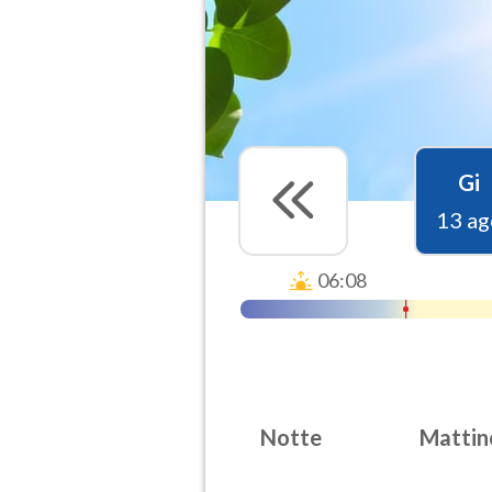
Gi
13 ag
06:08
Notte
Mattin