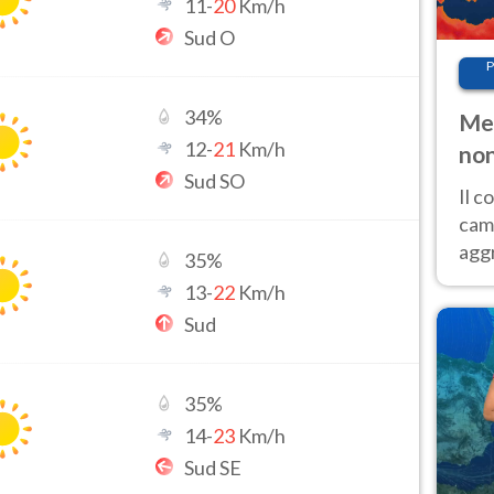
11
-
20
Km/h
Sud O
P
34
%
Met
12
-
21
Km/h
non
Sud SO
Il 
cam
aggr
35
%
risc
13
-
22
Km/h
cal
Sud
Fer
35
%
14
-
23
Km/h
Sud SE