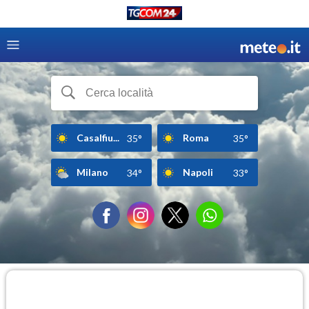
Casalfiu...
Roma
35°
35°
Milano
Napoli
34°
33°