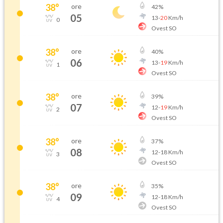
38
°
ore
42
%
05
13
-
20
Km/h
0
Ovest SO
38
°
ore
40
%
06
13
-
19
Km/h
1
Ovest SO
38
°
ore
39
%
07
12
-
19
Km/h
2
Ovest SO
38
°
ore
37
%
08
12
-
18
Km/h
3
Ovest SO
38
°
ore
35
%
09
12
-
18
Km/h
4
Ovest SO