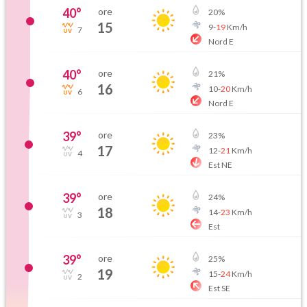
40
°
ore
20
%
15
9
-
19
Km/h
7
Nord E
40
°
ore
21
%
16
10
-
20
Km/h
6
Nord E
39
°
ore
23
%
17
12
-
21
Km/h
4
Est NE
39
°
ore
24
%
18
14
-
23
Km/h
3
Est
39
°
ore
25
%
19
15
-
24
Km/h
2
Est SE