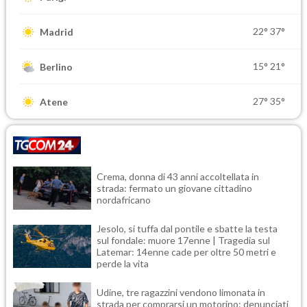
22°
37°
Madrid
15°
21°
Berlino
27°
35°
Atene
Crema, donna di 43 anni accoltellata in
strada: fermato un giovane cittadino
nordafricano
Jesolo, si tuffa dal pontile e sbatte la testa
sul fondale: muore 17enne | Tragedia sul
Latemar: 14enne cade per oltre 50 metri e
perde la vita
Udine, tre ragazzini vendono limonata in
strada per comprarsi un motorino: denunciati