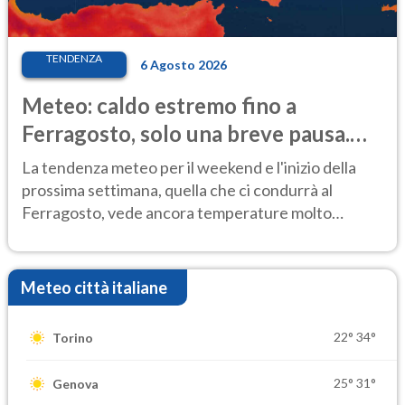
TENDENZA
6 Agosto 2026
Meteo: caldo estremo fino a
Ferragosto, solo una breve pausa.
Ecco dove
La tendenza meteo per il weekend e l'inizio della
prossima settimana, quella che ci condurrà al
Ferragosto, vede ancora temperature molto
elevate
Meteo città italiane
22°
34°
Torino
25°
31°
Genova