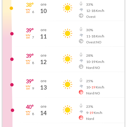
38
°
ore
33
%
10
12
-
18
Km/h
6
Ovest
39
°
ore
30
%
11
11
-
18
Km/h
7
Ovest NO
39
°
ore
28
%
12
10
-
19
Km/h
8
Nord NO
39
°
ore
25
%
13
10
-
19
Km/h
9
Nord NO
40
°
ore
23
%
14
9
-
19
Km/h
8
Nord