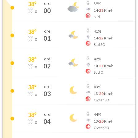
38
°
ore
39
%
00
14
-
23
Km/h
0
Sud
38
°
ore
41
%
01
14
-
22
Km/h
0
Sud SO
38
°
ore
42
%
02
14
-
21
Km/h
0
Sud O
38
°
ore
43
%
03
13
-
20
Km/h
0
Ovest SO
38
°
ore
44
%
04
13
-
20
Km/h
0
Ovest SO