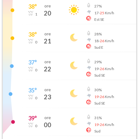
38
°
ore
27
%
20
17
-
25
Km/h
1
Est SE
38
°
ore
28
%
21
18
-
26
Km/h
0
Sud E
37
°
ore
29
%
22
19
-
26
Km/h
0
Sud SE
35
°
ore
30
%
23
19
-
26
Km/h
0
Sud SE
39
°
ore
31
%
00
19
-
26
Km/h
0
Sud