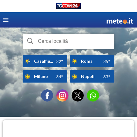
Casalfiu...
Roma
32°
35°
Milano
Napoli
34°
33°