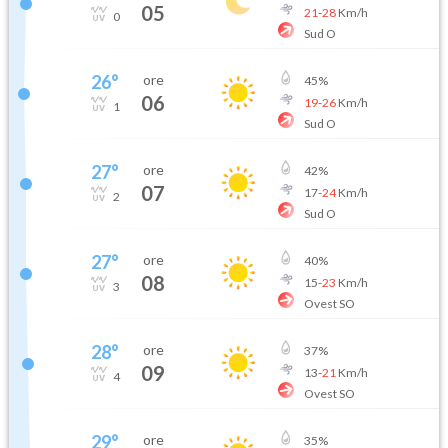
05
21
-
28
Km/h
0
Sud O
26
°
ore
45
%
06
19
-
26
Km/h
1
Sud O
27
°
ore
42
%
07
17
-
24
Km/h
2
Sud O
27
°
ore
40
%
08
15
-
23
Km/h
3
Ovest SO
28
°
ore
37
%
09
13
-
21
Km/h
4
Ovest SO
29
°
ore
35
%