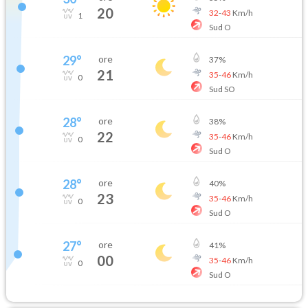
20
32
-
43
Km/h
1
Sud O
29
°
ore
37
%
21
35
-
46
Km/h
0
Sud SO
28
°
ore
38
%
22
35
-
46
Km/h
0
Sud O
28
°
ore
40
%
23
35
-
46
Km/h
0
Sud O
27
°
ore
41
%
00
35
-
46
Km/h
0
Sud O