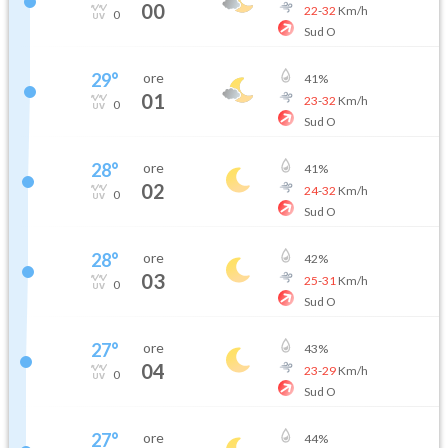
00
22
-
32
Km/h
0
Sud O
29
°
ore
41
%
01
23
-
32
Km/h
0
Sud O
28
°
ore
41
%
02
24
-
32
Km/h
0
Sud O
28
°
ore
42
%
03
25
-
31
Km/h
0
Sud O
27
°
ore
43
%
04
23
-
29
Km/h
0
Sud O
27
°
ore
44
%