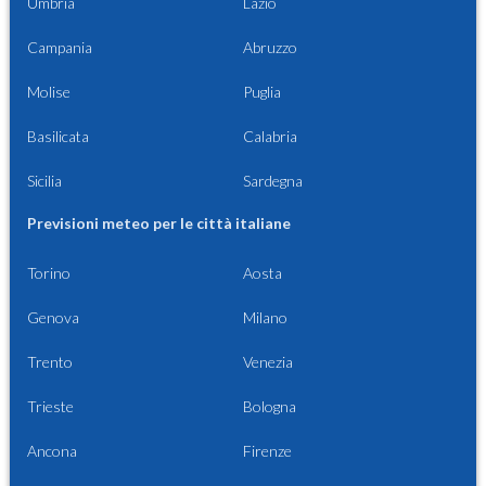
Umbria
Lazio
Campania
Abruzzo
Molise
Puglia
Basilicata
Calabria
Sicilia
Sardegna
Previsioni meteo per le città italiane
Torino
Aosta
Genova
Milano
Trento
Venezia
Trieste
Bologna
Ancona
Firenze