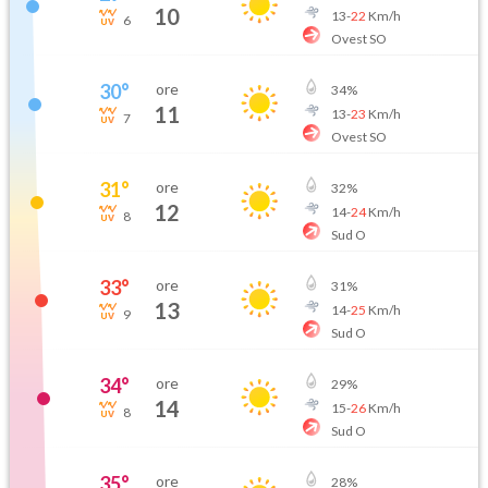
10
13
-
22
Km/h
6
Ovest SO
30
°
ore
34
%
11
13
-
23
Km/h
7
Ovest SO
31
°
ore
32
%
12
14
-
24
Km/h
8
Sud O
33
°
ore
31
%
13
14
-
25
Km/h
9
Sud O
34
°
ore
29
%
14
15
-
26
Km/h
8
Sud O
35
°
ore
28
%