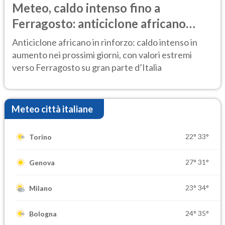
Meteo, caldo intenso fino a
Ferragosto: anticiclone africano
ancora protagonista
Anticiclone africano in rinforzo: caldo intenso in
aumento nei prossimi giorni, con valori estremi
verso Ferragosto su gran parte d’Italia
Meteo città italiane
22°
33°
Torino
27°
31°
Genova
23°
34°
Milano
24°
35°
Bologna