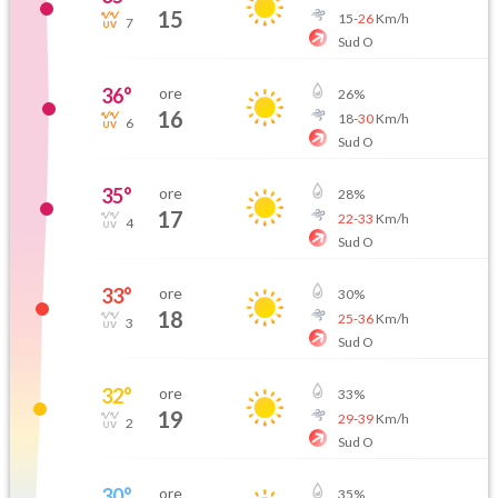
15
15
-
26
Km/h
7
Sud O
36
°
ore
26
%
16
18
-
30
Km/h
6
Sud O
35
°
ore
28
%
17
22
-
33
Km/h
4
Sud O
33
°
ore
30
%
18
25
-
36
Km/h
3
Sud O
32
°
ore
33
%
19
29
-
39
Km/h
2
Sud O
30
°
ore
35
%