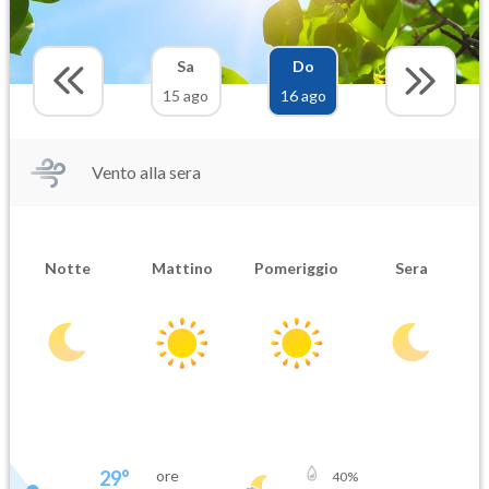
Sa
Do
15 ago
16 ago
Vento alla sera
Notte
Mattino
Pomeriggio
Sera
29
°
ore
40
%