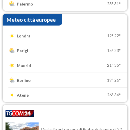
28°
31°
Palermo
Meteo città europee
12°
22°
Londra
15°
23°
Parigi
21°
35°
Madrid
19°
26°
Berlino
26°
34°
Atene
Omicidio nel carcere di Prato: detenuto di 32