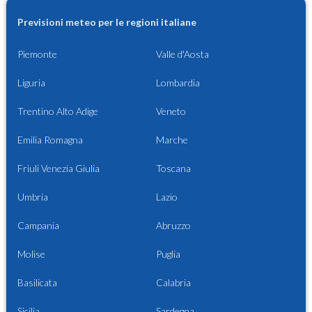
Previsioni meteo per le regioni italiane
Piemonte
Valle d'Aosta
Liguria
Lombardia
Trentino Alto Adige
Veneto
Emilia Romagna
Marche
Friuli Venezia Giulia
Toscana
Umbria
Lazio
Campania
Abruzzo
Molise
Puglia
Basilicata
Calabria
Sicilia
Sardegna