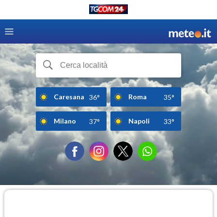
Caresana
Roma
36°
35°
Milano
Napoli
37°
33°