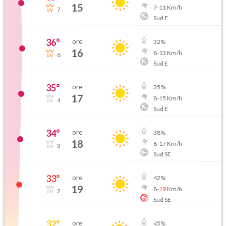
15
7
-
11
Km/h
7
Sud E
36
°
ore
32
%
16
8
-
13
Km/h
6
Sud E
35
°
ore
35
%
17
8
-
15
Km/h
4
Sud E
34
°
ore
38
%
18
8
-
17
Km/h
3
Sud SE
33
°
ore
42
%
19
8
-
19
Km/h
2
Sud SE
32
°
ore
45
%