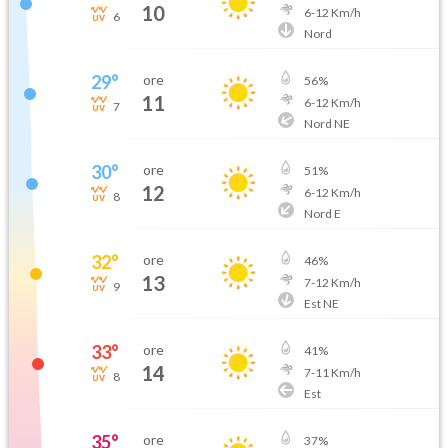
10
6
-
12
Km/h
6
Nord
29
°
ore
56
%
11
6
-
12
Km/h
7
Nord NE
30
°
ore
51
%
12
6
-
12
Km/h
8
Nord E
32
°
ore
46
%
13
7
-
12
Km/h
9
Est NE
33
°
ore
41
%
14
7
-
11
Km/h
8
Est
35
°
ore
37
%