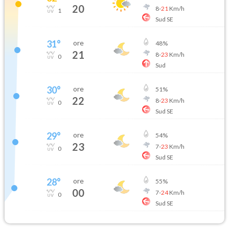
20
8
-
21
Km/h
1
Sud SE
31
°
ore
48
%
21
8
-
23
Km/h
0
Sud
30
°
ore
51
%
22
8
-
23
Km/h
0
Sud SE
29
°
ore
54
%
23
7
-
23
Km/h
0
Sud SE
28
°
ore
55
%
00
7
-
24
Km/h
0
Sud SE