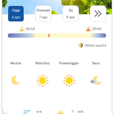
Oggi
Domani
Sa
6 ago
7 ago
8 ago
06:16
20:46
Ultimo quarto
Notte
Mattino
Pomeriggio
Sera
27
°
ore
60
%