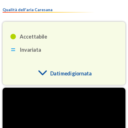
Qualità dell'aria Caresana
Accettabile
Invariata
Dati medi giornata
O3
81.0
(Ozono)
NO2
3.1
(Diossido di azoto)