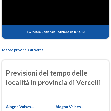
SO2
0.3
(Anidride solforosa)
PM10
20.7
(Materia particolata)
TG Meteo Regionale
-
edizione delle 15:23
PM25
10.9
(Materia particolata)
Meteo provincia di Vercelli
Previsioni del tempo delle
località in provincia di Vercelli
Alagna Valses...
Alagna Valses...