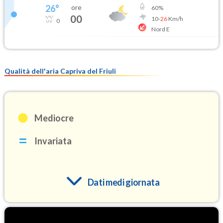
26
°
ore
60
%
00
10
-
26
Km/h
0
Nord E
Qualità dell'aria Capriva del Friuli
Mediocre
Invariata
Dati medi giornata
O3