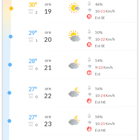
30
°
ore
46
%
19
10
-
21
Km/h
2
Est SE
29
°
ore
50
%
20
10
-
22
Km/h
1
Est SE
28
°
ore
54
%
21
9
-
23
Km/h
0
Est
27
°
ore
56
%
22
10
-
24
Km/h
0
Est NE
27
°
ore
58
%
23
10
-
25
Km/h
0
Est NE