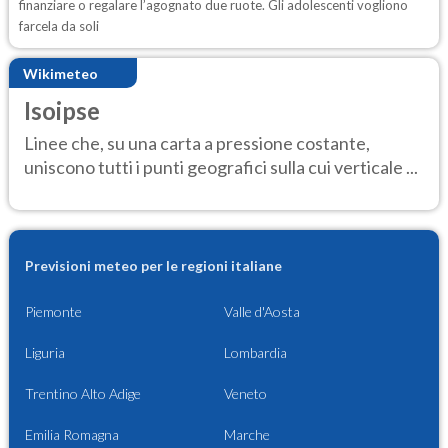
finanziare o regalare l’agognato due ruote. Gli adolescenti vogliono
farcela da soli
Wikimeteo
Isoipse
Linee che, su una carta a pressione costante,
uniscono tutti i punti geografici sulla cui verticale ...
Previsioni meteo per le regioni italiane
Piemonte
Valle d'Aosta
Liguria
Lombardia
Trentino Alto Adige
Veneto
Emilia Romagna
Marche