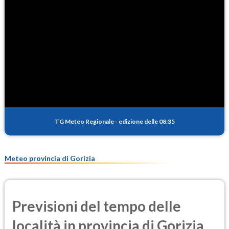
96.1
(Ozono)
NO2
2.6
(Diossido di azoto)
SO2
1.2
(Anidride solforosa)
PM10
11.6
(Materia particolata)
TG Meteo Regionale
-
edizione delle 08:35
PM25
8.4
(Materia particolata)
Meteo provincia di Gorizia
Previsioni del tempo delle
località in provincia di Gorizia