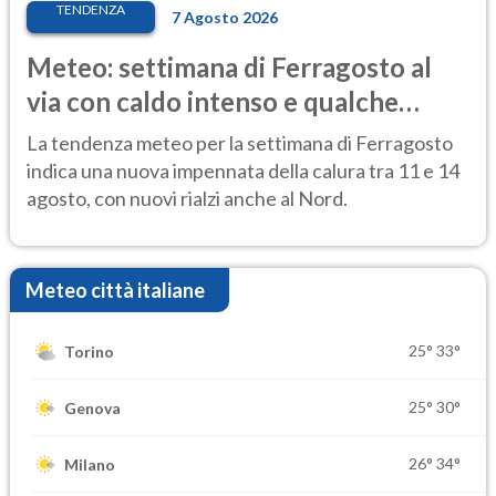
TENDENZA
7 Agosto 2026
Meteo: settimana di Ferragosto al
via con caldo intenso e qualche
temporale
La tendenza meteo per la settimana di Ferragosto
indica una nuova impennata della calura tra 11 e 14
agosto, con nuovi rialzi anche al Nord.
Meteo città italiane
25°
33°
Torino
25°
30°
Genova
26°
34°
Milano