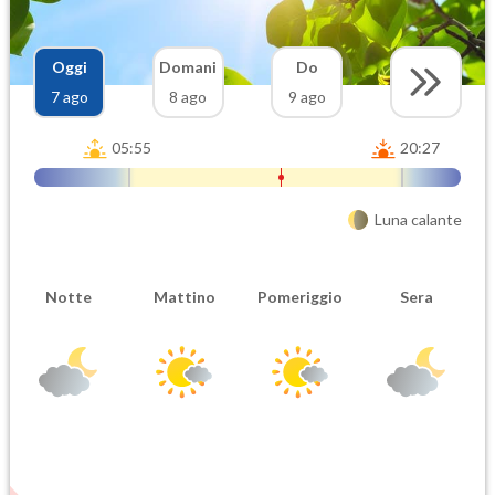
Oggi
Domani
Do
7 ago
8 ago
9 ago
05:55
20:27
Luna calante
Notte
Mattino
Pomeriggio
Sera