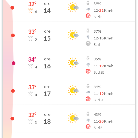
32
°
ore
39
%
14
12
-
21
Km/h
6
Sud E
33
°
ore
37
%
15
12
-
18
Km/h
5
Sud
34
°
ore
35
%
16
11
-
19
Km/h
4
Sud SE
33
°
ore
39
%
17
11
-
19
Km/h
4
Sud SE
32
°
ore
43
%
18
11
-
20
Km/h
3
Sud E