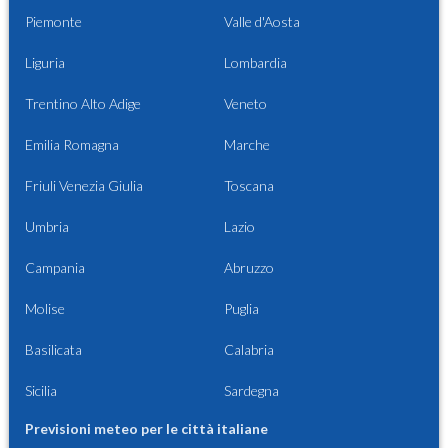
Piemonte
Valle d'Aosta
Liguria
Lombardia
Trentino Alto Adige
Veneto
Emilia Romagna
Marche
Friuli Venezia Giulia
Toscana
Umbria
Lazio
Campania
Abruzzo
Molise
Puglia
Basilicata
Calabria
Sicilia
Sardegna
Previsioni meteo per le città italiane