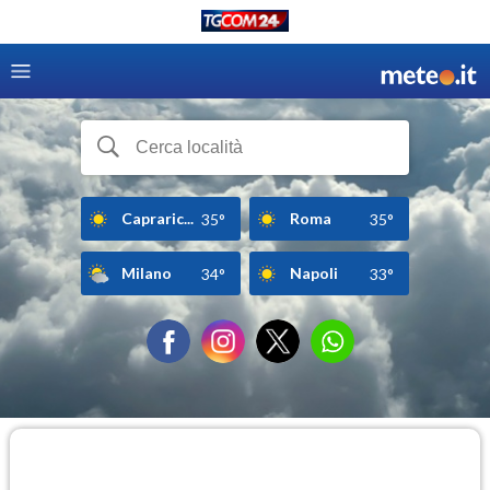
Capraric...
Roma
35°
35°
Milano
Napoli
34°
33°