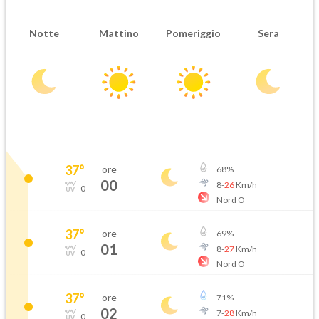
Notte
Mattino
Pomeriggio
Sera
37
°
ore
68
%
00
8
-
26
Km/h
0
Nord O
37
°
ore
69
%
01
8
-
27
Km/h
0
Nord O
37
°
ore
71
%
02
7
-
28
Km/h
0