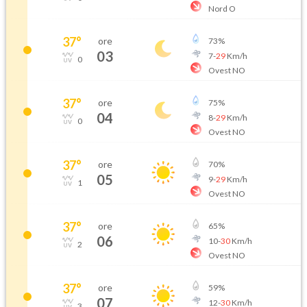
Nord O
37
°
ore
73
%
03
7
-
29
Km/h
0
Ovest NO
37
°
ore
75
%
04
8
-
29
Km/h
0
Ovest NO
37
°
ore
70
%
05
9
-
29
Km/h
1
Ovest NO
37
°
ore
65
%
06
10
-
30
Km/h
2
Ovest NO
37
°
ore
59
%
07
12
-
30
Km/h
3