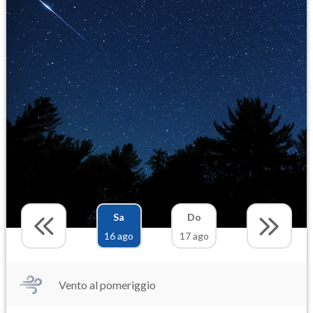
Sa
Do
16 ago
17 ago
Vento al pomeriggio