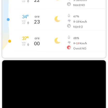
22
0
Nord NO
34
°
ore
67
%
23
9
-
19
Km/h
0
Nord O
37
°
ore
68
%
00
9
-
19
Km/h
0
Ovest NO