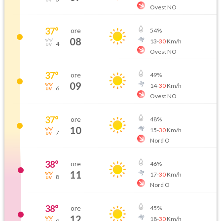
Ovest NO
37
°
ore
54
%
08
13
-
30
Km/h
4
Ovest NO
37
°
ore
49
%
09
14
-
30
Km/h
6
Ovest NO
37
°
ore
48
%
10
15
-
30
Km/h
7
Nord O
38
°
ore
46
%
11
17
-
30
Km/h
8
Nord O
38
°
ore
45
%
12
18
-
30
Km/h