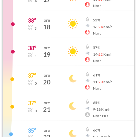
4
Nord
38
°
ore
53
%
18
16
-
24
Km/h
3
Nord
38
°
ore
57
%
19
14
-
22
Km/h
1
Nord
37
°
ore
61
%
20
11
-
20
Km/h
0
Nord
37
°
ore
65
%
21
9
-
18
Km/h
0
Nord NO
35
°
ore
66
%
9
-
18
Km/h