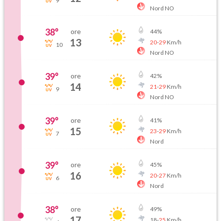
9
Nord NO
38
°
ore
44
%
13
20
-
29
Km/h
10
Nord NO
39
°
ore
42
%
14
21
-
29
Km/h
9
Nord NO
39
°
ore
41
%
15
23
-
29
Km/h
7
Nord
39
°
ore
45
%
16
20
-
27
Km/h
6
Nord
38
°
ore
49
%
17
18
-
25
Km/h