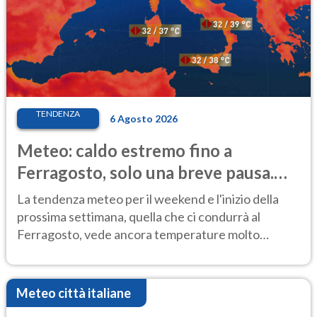
TENDENZA
6 Agosto 2026
Meteo: caldo estremo fino a
Ferragosto, solo una breve pausa.
Ecco dove
La tendenza meteo per il weekend e l'inizio della
prossima settimana, quella che ci condurrà al
Ferragosto, vede ancora temperature molto
elevate
Meteo città italiane