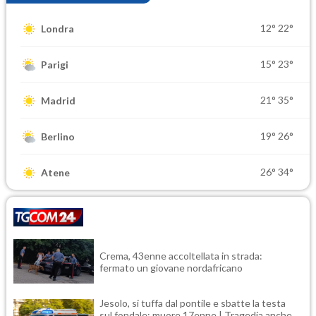
12°
22°
Londra
15°
23°
Parigi
21°
35°
Madrid
19°
26°
Berlino
26°
34°
Atene
Crema, 43enne accoltellata in strada:
fermato un giovane nordafricano
Jesolo, si tuffa dal pontile e sbatte la testa
sul fondale: muore 17enne | Tragedia anche