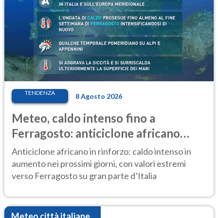
TENDENZA
8 Agosto 2026
Meteo, caldo intenso fino a
Ferragosto: anticiclone africano
ancora protagonista
Anticiclone africano in rinforzo: caldo intenso in
aumento nei prossimi giorni, con valori estremi
verso Ferragosto su gran parte d’Italia
Meteo città italiane