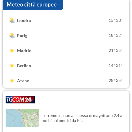
Meteo città europee
15°
30°
Londra
18°
32°
Parigi
21°
35°
Madrid
14°
31°
Berlino
28°
35°
Atene
Terremoto, nuova scossa di magnitudo 2.4 a
pochi chilometri da Pisa