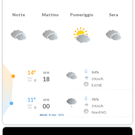
Notte
Mattino
Pomeriggio
Sera
14
°
ore
84
%
18
3
Km/h
0
Est NE
11
°
ore
98
%
00
3
Km/h
0
Nord NO
debole
(
0.6mm
-
46
%)