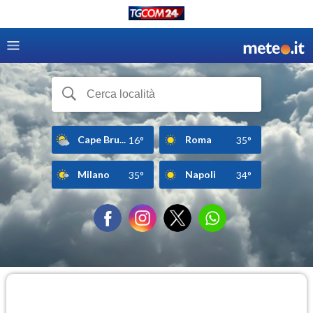
Cape Bru...
Roma
16°
35°
Milano
Napoli
35°
34°