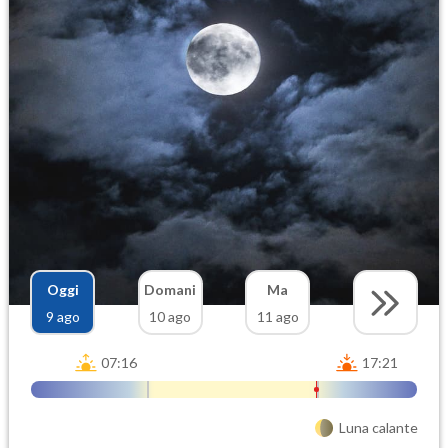
Oggi
Domani
Ma
9 ago
10 ago
11 ago
07:16
17:21
Luna calante