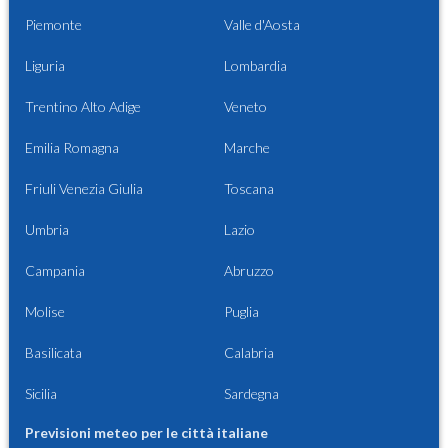
Piemonte
Valle d'Aosta
Liguria
Lombardia
Trentino Alto Adige
Veneto
Emilia Romagna
Marche
Friuli Venezia Giulia
Toscana
Umbria
Lazio
Campania
Abruzzo
Molise
Puglia
Basilicata
Calabria
Sicilia
Sardegna
Previsioni meteo per le città italiane