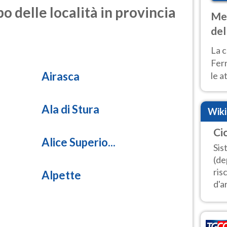
o delle località in provincia
Met
del
ond
La c
Fer
Airasca
le a
dom
cald
Ala di Stura
Wik
Ci
Alice Superio...
Sis
(de
ris
Alpette
d'ar