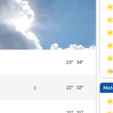
23°
34°
22°
32°
Mete
21°
31°