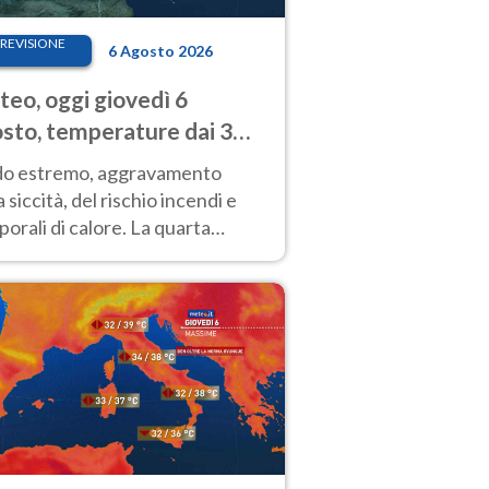
REVISIONE
6 Agosto 2026
eo, oggi giovedì 6
sto, temperature dai 33
40 gradi
do estremo, aggravamento
a siccità, del rischio incendi e
orali di calore. La quarta
nsa ondata di calore non dà
gua e durerà fino Ferragosto