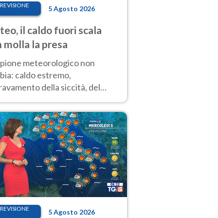
REVISIONE
5 Agosto 2026
eo, il caldo fuori scala
 molla la presa
copione meteorologico non
bia: caldo estremo,
avamento della siccità, del
hio incendi e temporali di
ore. Nessun cambiamento fino
ragosto
REVISIONE
5 Agosto 2026