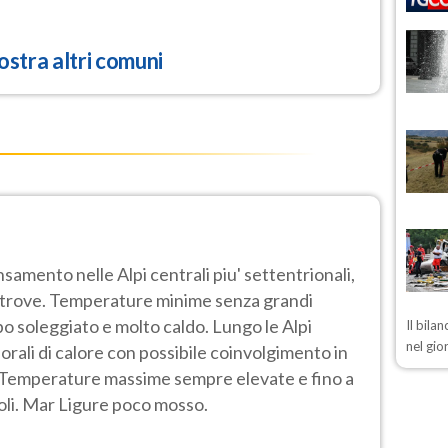
stra altri comuni
samento nelle Alpi centrali piu' settentrionali,
ltrove. Temperature minime senza grandi
o soleggiato e molto caldo. Lungo le Alpi
Il bila
nel gio
porali di calore con possibile coinvolgimento in
. Temperature massime sempre elevate e fino a
oli. Mar Ligure poco mosso.