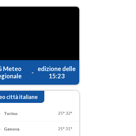
G Meteo
edizione delle
-
gionale
15:23
o città italiane
25°
32°
Torino
25°
31°
Genova