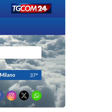
Milano
37°