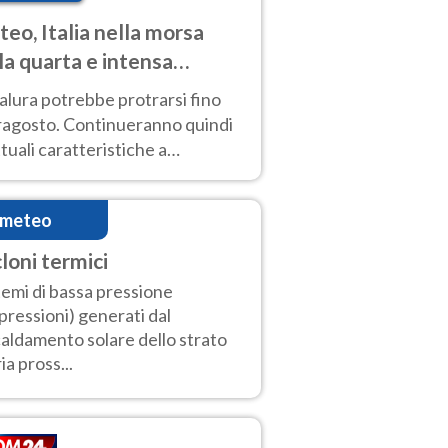
eo, Italia nella morsa
la quarta e intensa
ata di caldo
alura potrebbe protrarsi fino
ragosto. Continueranno quindi
ttuali caratteristiche a
inare le prossime giornate:
o estremo e temporali di calore
imeteo
cloni termici
temi di bassa pressione
pressioni) generati dal
caldamento solare dello strato
ia pross...