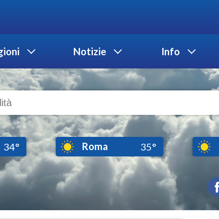
ioni
Notizie
Info
Roma
34°
35°