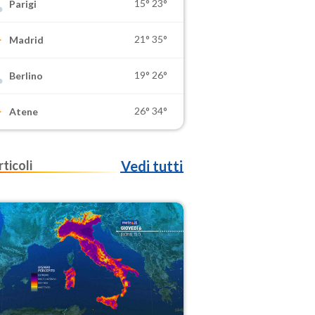
15°
23°
Parigi
21°
35°
Madrid
19°
26°
Berlino
26°
34°
Atene
rticoli
Vedi tutti