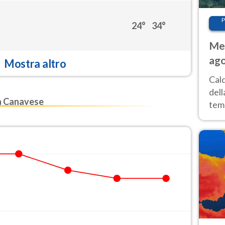
P
24°
34°
Met
ago
Mostra altro
ai 
Cal
dell
a Canavese
temp
inte
tre