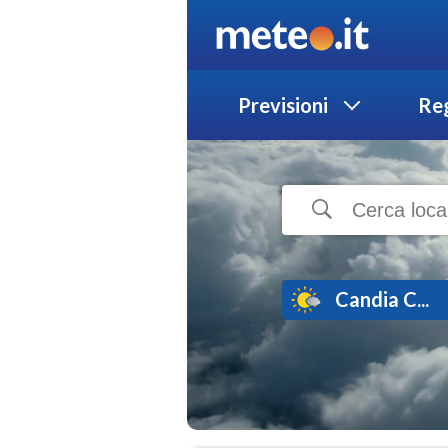
Previsioni
Reg
Candia C...