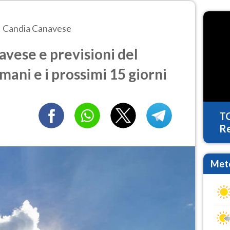
Candia Canavese
vese e previsioni del
mani e i prossimi 15 giorni
T
Re
Mete