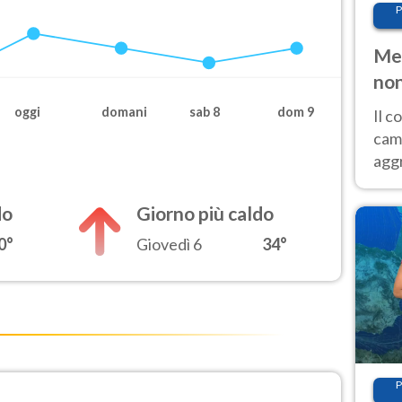
P
Met
non
oggi
domani
sab 8
dom 9
Il 
cam
aggr
risc
cal
do
Giorno più caldo
Fer
0°
Giovedì 6
34°
P