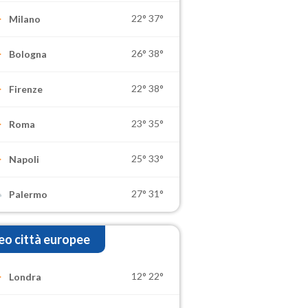
22°
37°
Milano
26°
38°
Bologna
22°
38°
Firenze
23°
35°
Roma
25°
33°
Napoli
27°
31°
Palermo
o città europee
12°
22°
Londra