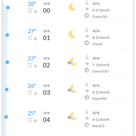
28
°
ore
43
%
00
9
-
17
Km/h
0
Ovest SO
27
°
ore
43
%
01
8
-
15
Km/h
0
Ovest
27
°
ore
43
%
02
7
-
14
Km/h
0
Ovest NO
26
°
ore
43
%
03
6
-
12
Km/h
0
Nord NO
25
°
ore
42
%
04
6
-
11
Km/h
0
Nord O