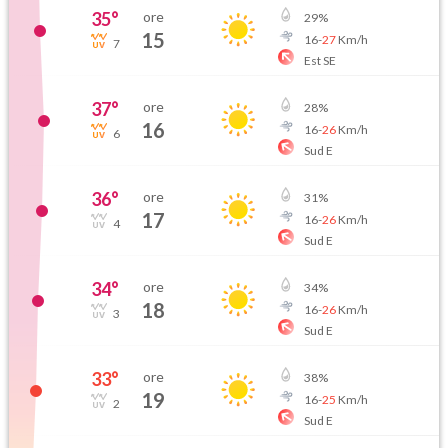
35
°
ore
29
%
15
16
-
27
Km/h
7
Est SE
37
°
ore
28
%
16
16
-
26
Km/h
6
Sud E
36
°
ore
31
%
17
16
-
26
Km/h
4
Sud E
34
°
ore
34
%
18
16
-
26
Km/h
3
Sud E
33
°
ore
38
%
19
16
-
25
Km/h
2
Sud E