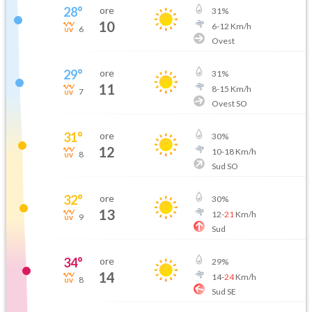
28
°
ore
31
%
10
6
-
12
Km/h
6
Ovest
29
°
ore
31
%
11
8
-
15
Km/h
7
Ovest SO
31
°
ore
30
%
12
10
-
18
Km/h
8
Sud SO
32
°
ore
30
%
13
12
-
21
Km/h
9
Sud
34
°
ore
29
%
14
14
-
24
Km/h
8
Sud SE