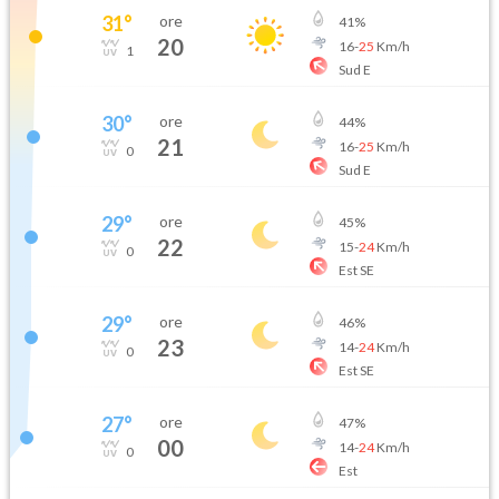
31
°
ore
41
%
20
16
-
25
Km/h
1
Sud E
30
°
ore
44
%
21
16
-
25
Km/h
0
Sud E
29
°
ore
45
%
22
15
-
24
Km/h
0
Est SE
29
°
ore
46
%
23
14
-
24
Km/h
0
Est SE
27
°
ore
47
%
00
14
-
24
Km/h
0
Est