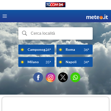
Camponog...
Roma
34°
36°
Milano
Napoli
35°
34°