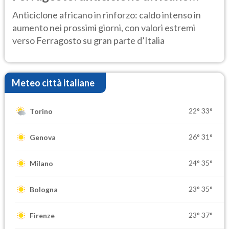
ancora protagonista
Anticiclone africano in rinforzo: caldo intenso in
aumento nei prossimi giorni, con valori estremi
verso Ferragosto su gran parte d’Italia
Meteo città italiane
22°
33°
Torino
26°
31°
Genova
24°
35°
Milano
23°
35°
Bologna
23°
37°
Firenze