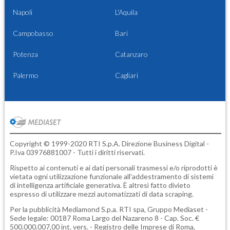
Napoli
L'Aquila
Campobasso
Bari
Potenza
Catanzaro
Palermo
Cagliari
Copyright © 1999-2020 RTI S.p.A. Direzione Business Digital -
P.Iva 03976881007 - Tutti i diritti riservati.
Rispetto ai contenuti e ai dati personali trasmessi e/o riprodotti è
vietata ogni utilizzazione funzionale all'addestramento di sistemi
di intelligenza artificiale generativa. È altresì fatto divieto
espresso di utilizzare mezzi automatizzati di data scraping.
Per la pubblicità
Mediamond S.p.a.
RTI spa, Gruppo Mediaset -
Sede legale: 00187 Roma Largo del Nazareno 8 - Cap. Soc. €
500.000.007,00 int. vers. - Registro delle Imprese di Roma,