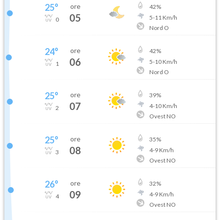
25
°
ore
42
%
05
5
-
11
Km/h
0
Nord O
24
°
ore
42
%
06
5
-
10
Km/h
1
Nord O
25
°
ore
39
%
07
4
-
10
Km/h
2
Ovest NO
25
°
ore
35
%
08
4
-
9
Km/h
3
Ovest NO
26
°
ore
32
%
09
4
-
9
Km/h
4
Ovest NO