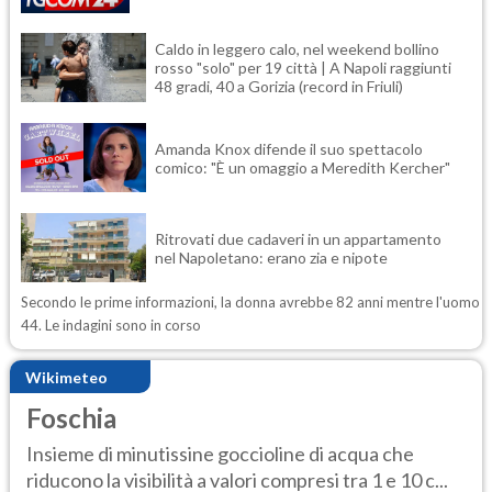
Caldo in leggero calo, nel weekend bollino
rosso "solo" per 19 città | A Napoli raggiunti
48 gradi, 40 a Gorizia (record in Friuli)
Amanda Knox difende il suo spettacolo
comico: "È un omaggio a Meredith Kercher"
Ritrovati due cadaveri in un appartamento
nel Napoletano: erano zia e nipote
Secondo le prime informazioni, la donna avrebbe 82 anni mentre l'uomo
44. Le indagini sono in corso
Wikimeteo
Foschia
Insieme di minutissine goccioline di acqua che
riducono la visibilità a valori compresi tra 1 e 10 c...