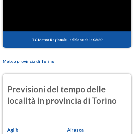
SO2
0.3
(Anidride solforosa)
PM10
12.2
(Materia particolata)
TG Meteo Regionale
-
edizione delle 08:20
PM25
8.4
(Materia particolata)
Meteo provincia di Torino
Previsioni del tempo delle
località in provincia di Torino
Agliè
Airasca