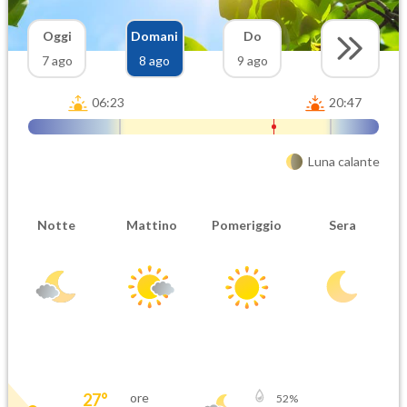
Oggi
Domani
Do
7 ago
8 ago
9 ago
06:23
20:47
Luna calante
Notte
Mattino
Pomeriggio
Sera
27
°
ore
52
%