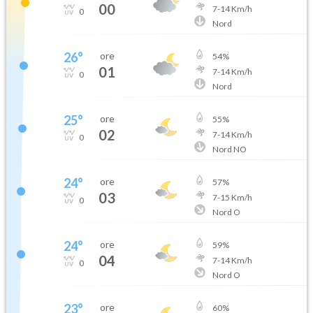
00
7
-
14
Km/h
0
Nord
26
°
ore
54
%
01
7
-
14
Km/h
0
Nord
25
°
ore
55
%
02
7
-
14
Km/h
0
Nord NO
24
°
ore
57
%
03
7
-
15
Km/h
0
Nord O
24
°
ore
59
%
04
7
-
14
Km/h
0
Nord O
23
°
ore
60
%