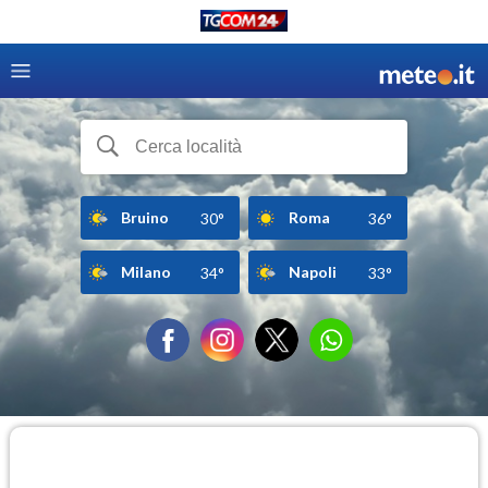
Bruino
Roma
30°
36°
Milano
Napoli
34°
33°