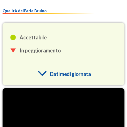
Qualità dell'aria Bruino
Accettabile
In peggioramento
Dati medi giornata
O3
94.4
(Ozono)
NO2
2.6
(Diossido di azoto)