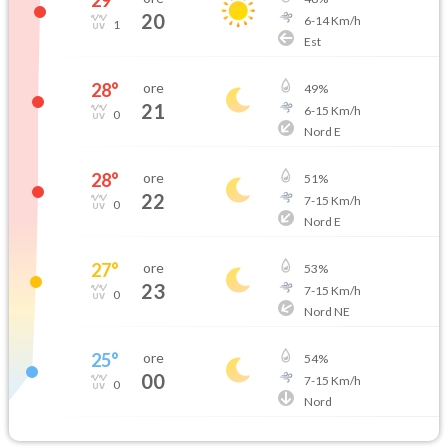
20
6
-
14
Km/h
1
Est
28
°
ore
49
%
21
6
-
15
Km/h
0
Nord E
28
°
ore
51
%
22
7
-
15
Km/h
0
Nord E
27
°
ore
53
%
23
7
-
15
Km/h
0
Nord NE
25
°
ore
54
%
00
7
-
15
Km/h
0
Nord