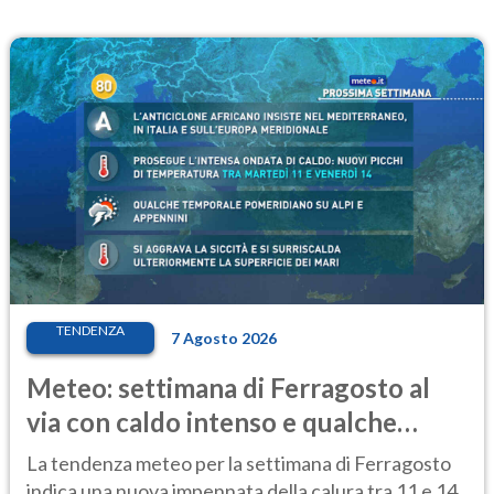
TENDENZA
7 Agosto 2026
Meteo: settimana di Ferragosto al
via con caldo intenso e qualche
temporale
La tendenza meteo per la settimana di Ferragosto
indica una nuova impennata della calura tra 11 e 14