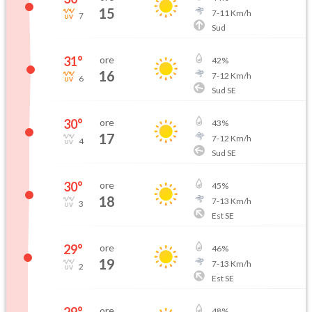
15
7
-
11
Km/h
7
Sud
31
°
ore
42
%
16
7
-
12
Km/h
6
Sud SE
30
°
ore
43
%
17
7
-
12
Km/h
4
Sud SE
30
°
ore
45
%
18
7
-
13
Km/h
3
Est SE
29
°
ore
46
%
19
7
-
13
Km/h
2
Est SE
29
°
ore
48
%