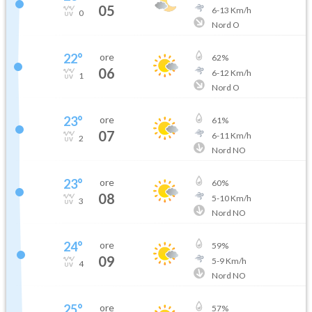
05
6
-
13
Km/h
0
Nord O
22
°
ore
62
%
06
6
-
12
Km/h
1
Nord O
23
°
ore
61
%
07
6
-
11
Km/h
2
Nord NO
23
°
ore
60
%
08
5
-
10
Km/h
3
Nord NO
24
°
ore
59
%
09
5
-
9
Km/h
4
Nord NO
25
°
ore
57
%