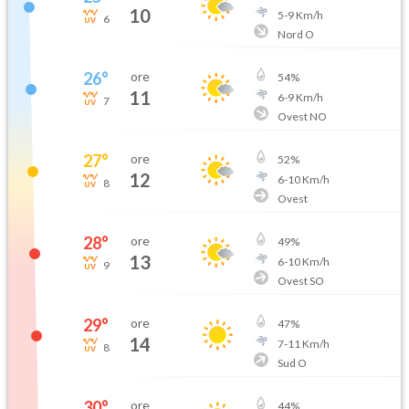
10
5
-
9
Km/h
6
Nord O
26
°
ore
54
%
11
6
-
9
Km/h
7
Ovest NO
27
°
ore
52
%
12
6
-
10
Km/h
8
Ovest
28
°
ore
49
%
13
6
-
10
Km/h
9
Ovest SO
29
°
ore
47
%
14
7
-
11
Km/h
8
Sud O
30
°
ore
44
%