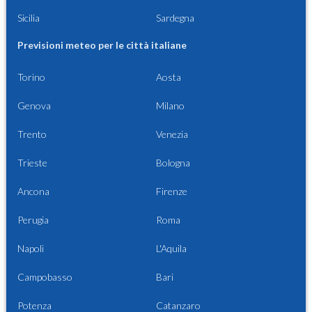
Sicilia
Sardegna
Previsioni meteo per le città italiane
Torino
Aosta
Genova
Milano
Trento
Venezia
Trieste
Bologna
Ancona
Firenze
Perugia
Roma
Napoli
L'Aquila
Campobasso
Bari
Potenza
Catanzaro