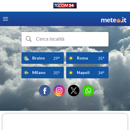
Bruino
Roma
29°
35°
Milano
Napoli
35°
34°