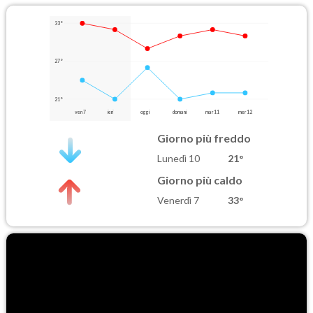
33°
27°
21°
ven 7
ieri
oggi
domani
mar 11
mer 12
Giorno più freddo
Lunedì 10
21°
Giorno più caldo
Venerdì 7
33°