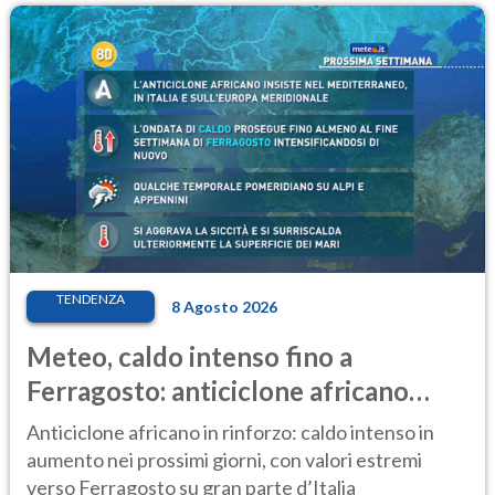
TENDENZA
8 Agosto 2026
Meteo, caldo intenso fino a
Ferragosto: anticiclone africano
ancora protagonista
Anticiclone africano in rinforzo: caldo intenso in
aumento nei prossimi giorni, con valori estremi
verso Ferragosto su gran parte d’Italia