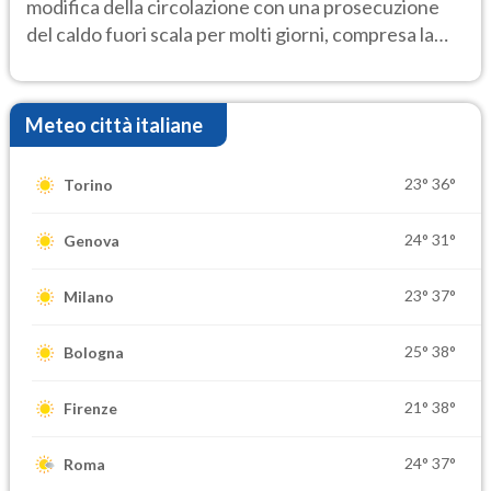
modifica della circolazione con una prosecuzione
del caldo fuori scala per molti giorni, compresa la
settimana di Ferragosto
Meteo città italiane
23°
36°
Torino
24°
31°
Genova
23°
37°
Milano
25°
38°
Bologna
21°
38°
Firenze
24°
37°
Roma