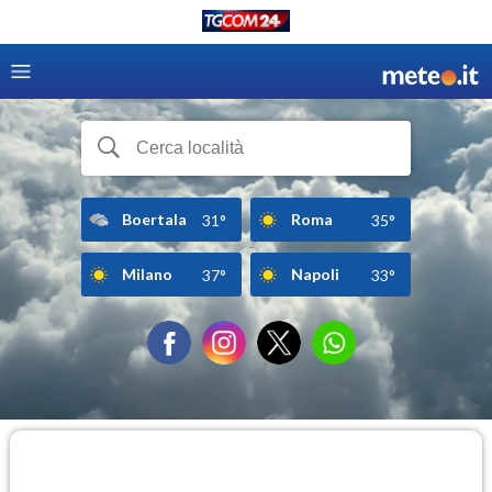
Boertala
Roma
31°
35°
Milano
Napoli
37°
33°