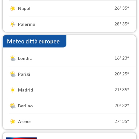
26°
35°
Napoli
28°
35°
Palermo
Meteo città europee
16°
23°
Londra
20°
25°
Parigi
21°
35°
Madrid
20°
32°
Berlino
27°
35°
Atene