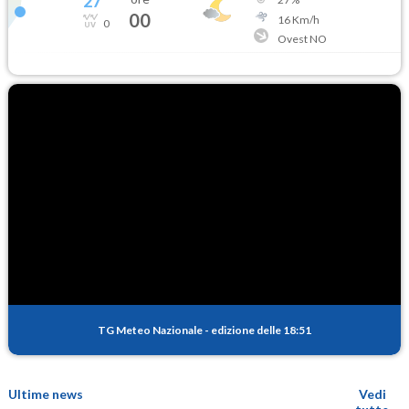
27
°
00
16
Km/h
0
Ovest NO
TG Meteo Nazionale
-
edizione delle 18:51
Ultime news
Vedi