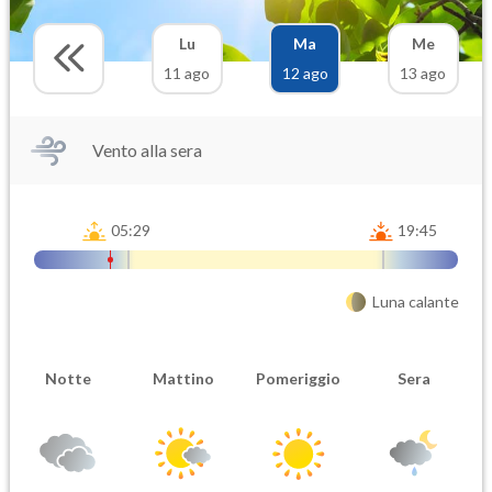
Lu
Ma
Me
11 ago
12 ago
13 ago
Vento alla sera
05:29
19:45
Luna calante
Notte
Mattino
Pomeriggio
Sera