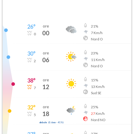
26
°
ore
21
%
00
7
Km/h
0
Nord O
30
°
ore
23
%
06
11
Km/h
2
Nord O
38
°
ore
15
%
12
13
Km/h
7
Sud SE
32
°
ore
25
%
18
27
Km/h
5
Nord NO
debole
(
0.6mm
-
41
%)
ore
27
%