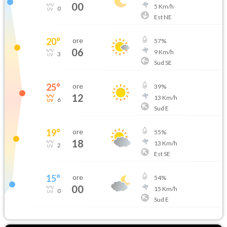
00
5
Km/h
0
Est NE
20
°
ore
57
%
06
9
Km/h
3
Sud SE
25
°
ore
39
%
12
13
Km/h
6
Sud E
19
°
ore
55
%
18
13
Km/h
2
Est SE
15
°
ore
54
%
00
15
Km/h
0
Sud E