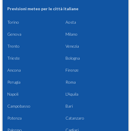
Previsioni meteo per le città italiane
Torino
Aosta
Genova
Milano
Trento
Venezia
Trieste
Bologna
Ancona
Firenze
Perugia
Roma
Napoli
L'Aquila
Campobasso
Bari
Potenza
Catanzaro
Palermo
Cagliari