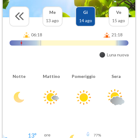
Me
Gi
Ve
13 ago
14 ago
15 ago
06:18
21:18
Luna nuova
Notte
Mattino
Pomeriggio
Sera
13
°
ore
77
%