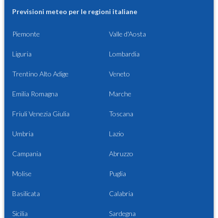
Previsioni meteo per le regioni italiane
Piemonte
Valle d'Aosta
Liguria
Lombardia
Trentino Alto Adige
Veneto
Emilia Romagna
Marche
Friuli Venezia Giulia
Toscana
Umbria
Lazio
Campania
Abruzzo
Molise
Puglia
Basilicata
Calabria
Sicilia
Sardegna