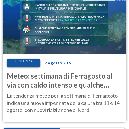
TENDENZA
7 Agosto 2026
Meteo: settimana di Ferragosto al
via con caldo intenso e qualche
temporale
La tendenza meteo per la settimana di Ferragosto
indica una nuova impennata della calura tra 11 e 14
agosto, con nuovi rialzi anche al Nord.