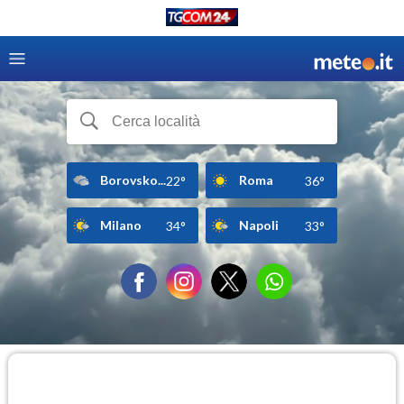
Borovsko...
Roma
22°
36°
Milano
Napoli
34°
33°