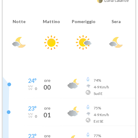
Luna calante
Notte
Mattino
Pomeriggio
Sera
24
°
ore
74
%
00
4
-
9
Km/h
0
Sud E
23
°
ore
75
%
01
4
-
9
Km/h
0
Est SE
23
°
ore
77
%