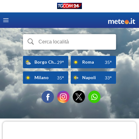
Borgo Ch...
Roma
29°
35°
Milano
Napoli
35°
33°