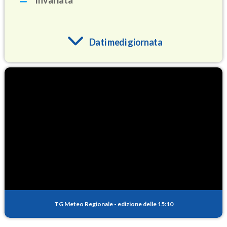
Invariata
Dati medi giornata
O3
85.9
(Ozono)
NO2
1.1
(Diossido di azoto)
SO2
0.2
(Anidride solforosa)
PM10
10.8
(Materia particolata)
TG Meteo Regionale
-
edizione delle 15:10
PM25