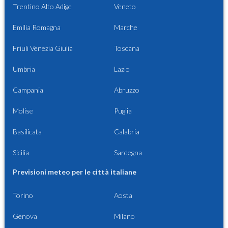
Trentino Alto Adige
Veneto
Emilia Romagna
Marche
Friuli Venezia Giulia
Toscana
Umbria
Lazio
Campania
Abruzzo
Molise
Puglia
Basilicata
Calabria
Sicilia
Sardegna
Previsioni meteo per le città italiane
Torino
Aosta
Genova
Milano