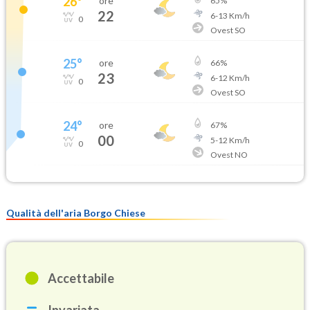
26
°
ore
65
%
22
6
-
13
Km/h
0
Ovest SO
25
°
ore
66
%
23
6
-
12
Km/h
0
Ovest SO
24
°
ore
67
%
00
5
-
12
Km/h
0
Ovest NO
Qualità dell'aria Borgo Chiese
Accettabile