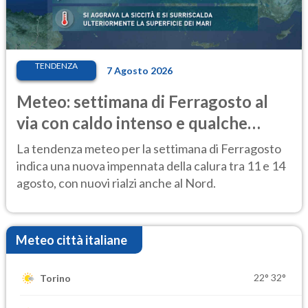
TENDENZA
7 Agosto 2026
Meteo: settimana di Ferragosto al
via con caldo intenso e qualche
temporale
La tendenza meteo per la settimana di Ferragosto
indica una nuova impennata della calura tra 11 e 14
agosto, con nuovi rialzi anche al Nord.
Meteo città italiane
22°
32°
Torino