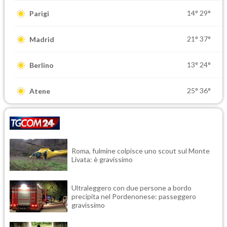
14°
29°
Parigi
21°
37°
Madrid
13°
24°
Berlino
25°
36°
Atene
Roma, fulmine colpisce uno scout sul Monte
Livata: è gravissimo
Ultraleggero con due persone a bordo
precipita nel Pordenonese: passeggero
gravissimo