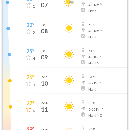
07
4
-
8
Km/h
2
Nord E
23
°
ore
70
%
08
4
-
8
Km/h
3
Nord E
25
°
ore
65
%
09
4
-
8
Km/h
4
Nord NE
26
°
ore
63
%
10
5
-
9
Km/h
5
Nord
27
°
ore
60
%
11
6
-
10
Km/h
6
Nord NO
28
°
ore
58
%