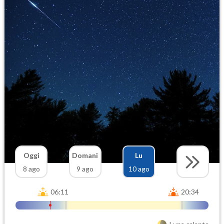
Oggi
Domani
Lu
8 ago
9 ago
10 ago
06:11
20:34