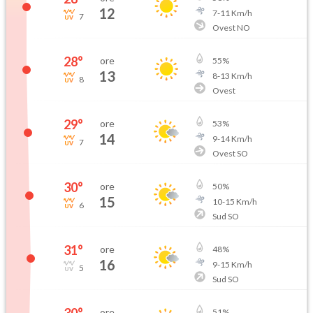
12
7
-
11
Km/h
7
Ovest NO
28
°
ore
55
%
13
8
-
13
Km/h
8
Ovest
29
°
ore
53
%
14
9
-
14
Km/h
7
Ovest SO
30
°
ore
50
%
15
10
-
15
Km/h
6
Sud SO
31
°
ore
48
%
16
9
-
15
Km/h
5
Sud SO
ore
51
%