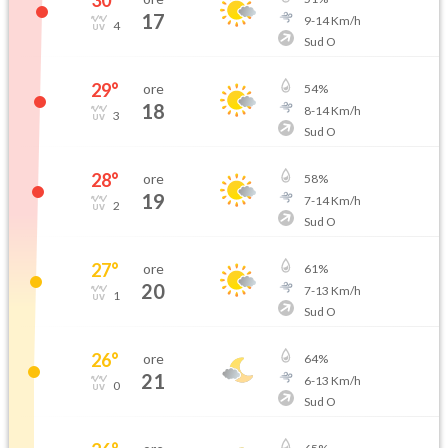
30
°
17
9
-
14
Km/h
4
Sud O
29
°
ore
54
%
18
8
-
14
Km/h
3
Sud O
28
°
ore
58
%
19
7
-
14
Km/h
2
Sud O
27
°
ore
61
%
20
7
-
13
Km/h
1
Sud O
26
°
ore
64
%
21
6
-
13
Km/h
0
Sud O