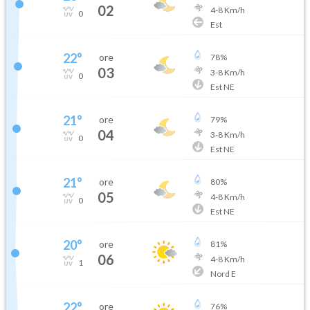
02
4
-
8
Km/h
0
Est
22
°
ore
78
%
03
3
-
8
Km/h
0
Est NE
21
°
ore
79
%
04
3
-
8
Km/h
0
Est NE
21
°
ore
80
%
05
4
-
8
Km/h
0
Est NE
20
°
ore
81
%
06
4
-
8
Km/h
1
Nord E
22
°
ore
76
%