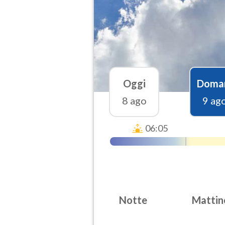
Oggi
Doma
8 ago
9 ag
06:05
Notte
Mattin