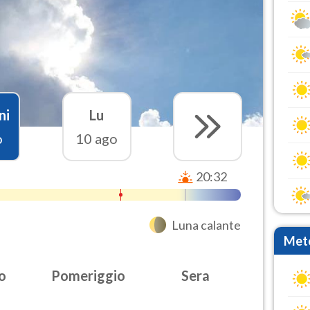
ni
Lu
o
10 ago
20:32
Luna calante
Mete
o
Pomeriggio
Sera