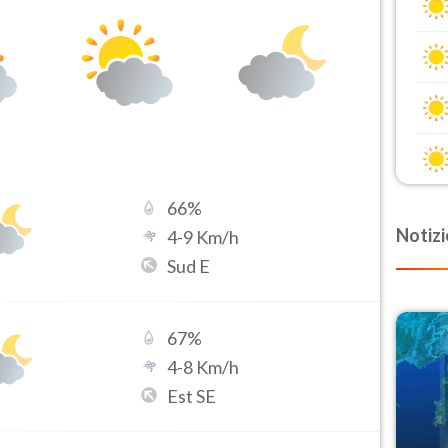
66
%
Notizi
4
-
9
Km/h
Sud E
67
%
4
-
8
Km/h
Est SE