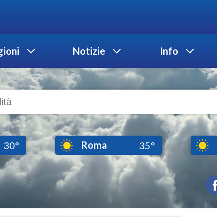
ioni
Notizie
Info
Roma
30°
35°