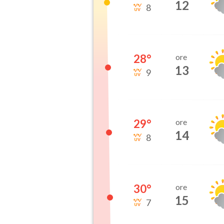
12
8
28
°
ore
13
9
29
°
ore
14
8
30
°
ore
15
7