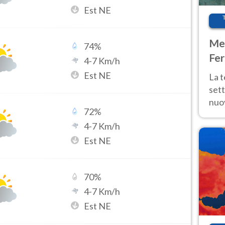
Est NE
Met
74
%
Fer
4
-
7
Km/h
int
Est NE
La 
sett
nuov
72
%
11 e
4
-
7
Km/h
anc
Est NE
70
%
4
-
7
Km/h
Est NE