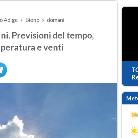
to Adige
Bieno
domani
i. Previsioni del tempo,
mperatura e venti
T
Re
Mete