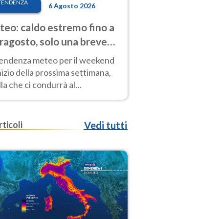
TENDENZA
6 Agosto 2026
eo: caldo estremo fino a
ragosto, solo una breve
sa. Ecco dove
tendenza meteo per il weekend
inizio della prossima settimana,
la che ci condurrà al
ragosto, vede ancora
perature molto elevate
rticoli
Vedi tutti