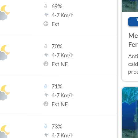
69
%
4
-
7
Km/h
Est
Met
Fer
70
%
afr
4
-
7
Km/h
Anti
pro
cald
Est NE
pros
ver
71
%
d’It
4
-
7
Km/h
Est NE
73
%
4
-
7
Km/h