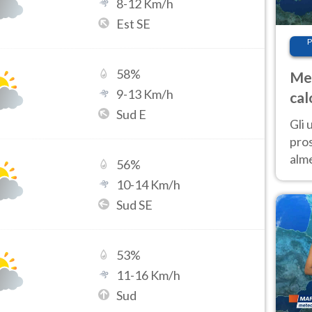
8
-
12
Km/h
Est SE
P
58
%
Met
9
-
13
Km/h
cal
Sud E
sem
Gli 
pros
alm
56
%
con
10
-
14
Km/h
inte
Sud SE
set
53
%
11
-
16
Km/h
Sud