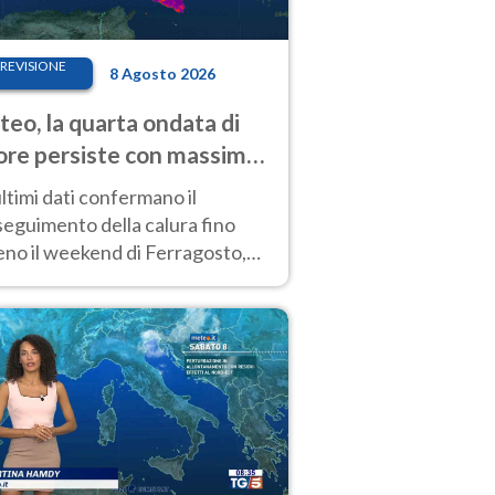
REVISIONE
8 Agosto 2026
eo, la quarta ondata di
ore persiste con massime
pre molto elevate
ultimi dati confermano il
eguimento della calura fino
eno il weekend di Ferragosto,
 tendenza a una nuova
nsificazione prossima
timana