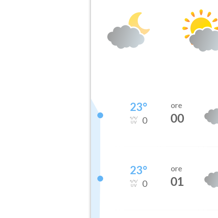
23
°
ore
00
0
23
°
ore
01
0