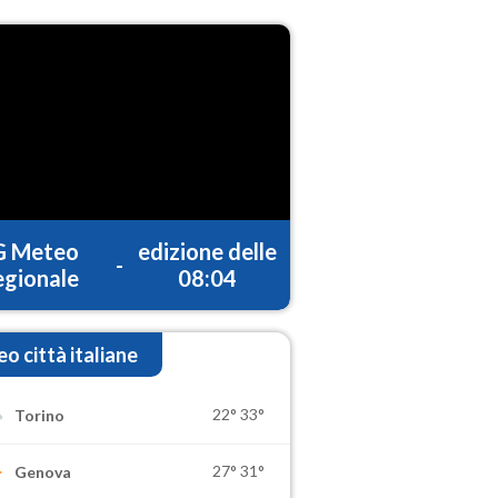
G Meteo
edizione delle
-
gionale
08:04
o città italiane
22°
33°
Torino
27°
31°
Genova