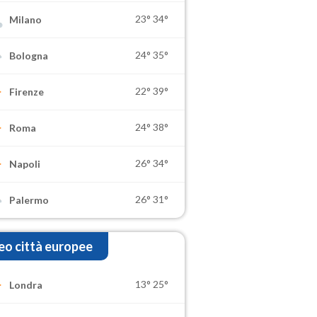
23°
34°
Milano
24°
35°
Bologna
22°
39°
Firenze
24°
38°
Roma
26°
34°
Napoli
26°
31°
Palermo
o città europee
13°
25°
Londra