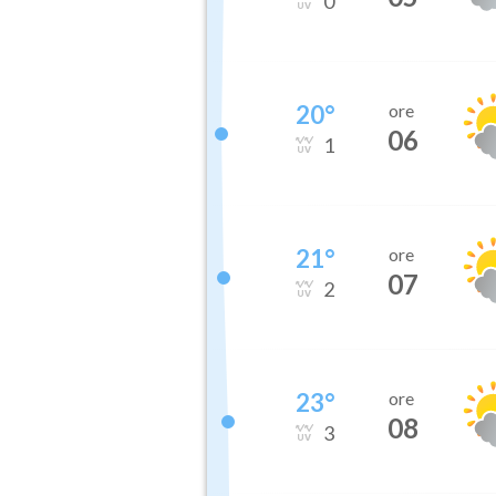
0
20
°
ore
06
1
21
°
ore
07
2
23
°
ore
08
3