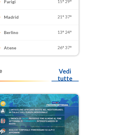
15°
29°
Parigi
21°
37°
Madrid
13°
24°
Berlino
26°
37°
Atene
e
Vedi
tutte