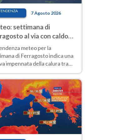
TENDENZA
7 Agosto 2026
eo: settimana di
ragosto al via con caldo
enso e qualche temporale
tendenza meteo per la
imana di Ferragosto indica una
a impennata della calura tra
 14 agosto, con nuovi rialzi
he al Nord.