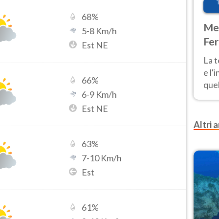
68
%
Met
5
-
8
Km/h
Fer
Est NE
pau
La 
e l'
66
%
quel
6
-
9
Km/h
Fer
Est NE
tem
Altri a
63
%
7
-
10
Km/h
Est
61
%