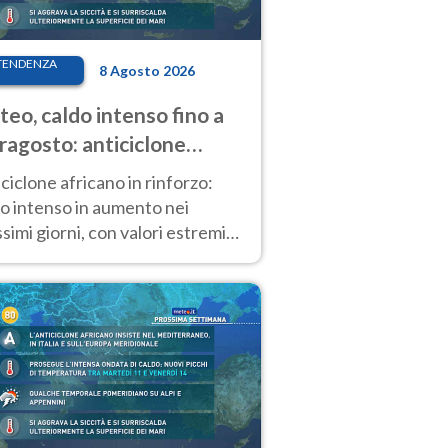
TENDENZA
8 Agosto 2026
eo, caldo intenso fino a
ragosto: anticiclone
icano ancora
ciclone africano in rinforzo:
tagonista
o intenso in aumento nei
simi giorni, con valori estremi
so Ferragosto su gran parte
alia