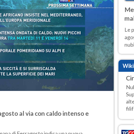
Met
mal
fin
Le p
agos
nubi
Cen
mol
Wik
Cir
Nub
Sup
alt
fili
gosto al via con caldo intenso e
mana di Ferragosto indica una nuova