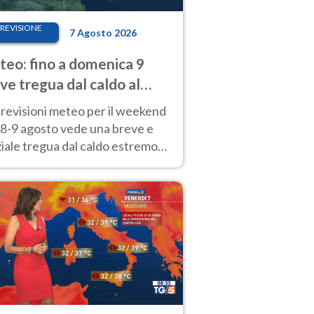
REVISIONE
7 Agosto 2026
eo: fino a domenica 9
ve tregua dal caldo al
d! Altrove calura e afa
revisioni meteo per il weekend
'8-9 agosto vede una breve e
iale tregua dal caldo estremo
Nord mentre altrove persistono
radi.