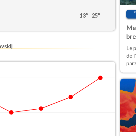
P
13°
25°
Met
bre
Nor
vskij
Le p
dell
parz
al 
40 g