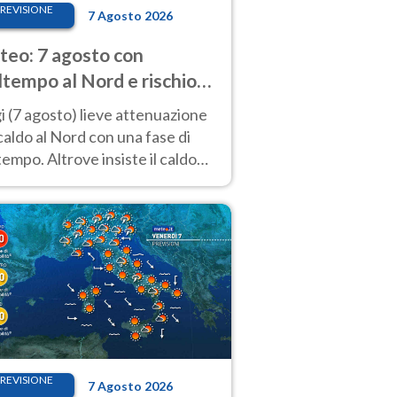
REVISIONE
7 Agosto 2026
eo: 7 agosto con
tempo al Nord e rischio
ifragi. Altrove caldo
 (7 agosto) lieve attenuazione
tremo
caldo al Nord con una fase di
empo. Altrove insiste il caldo
emo con picchi di 40°C. Le
isioni
REVISIONE
7 Agosto 2026