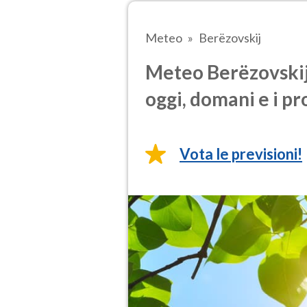
Meteo
Berëzovskij
Meteo Berëzovskij 
oggi, domani e i pr
Vota le previsioni!