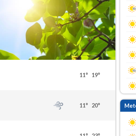
11°
19°
11°
20°
Mete
11°
23°