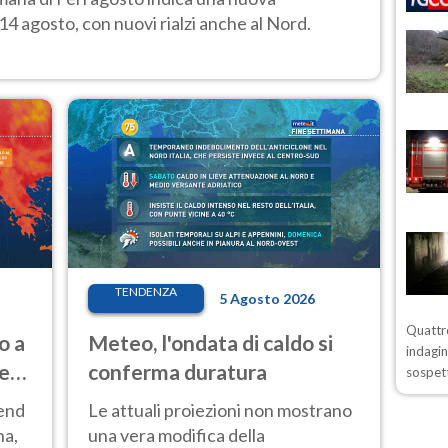
14 agosto, con nuovi rialzi anche al Nord.
TENDENZA
5 Agosto 2026
Quattro
o a
Meteo, l'ondata di caldo si
indagin
ve
conferma duratura
sospett
kend
Le attuali proiezioni non mostrano
na,
una vera modifica della