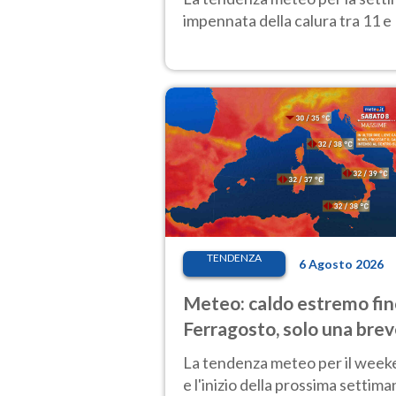
impennata della calura tra 11 e 
TENDENZA
6 Agosto 2026
Meteo: caldo estremo fin
Ferragosto, solo una bre
pausa. Ecco dove
La tendenza meteo per il wee
e l'inizio della prossima settima