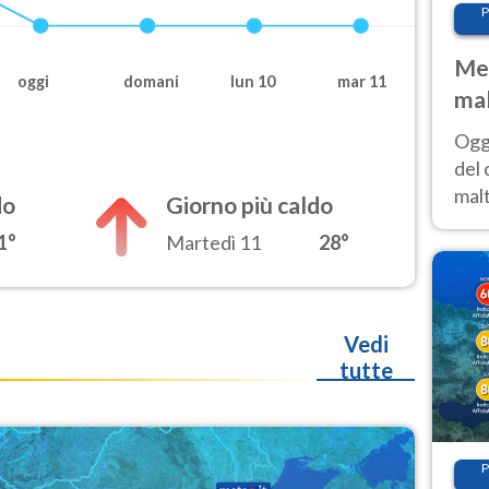
P
Met
oggi
domani
lun 10
mar 11
mal
nub
Oggi
es
del 
malt
do
Giorno più caldo
estr
1°
Martedì 11
28°
prev
Vedi
tutte
P