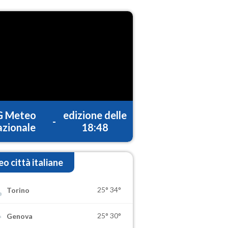
G Meteo
edizione delle
-
zionale
18:48
o città italiane
25°
34°
Torino
25°
30°
Genova