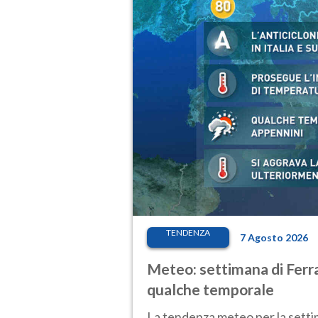
TENDENZA
7 Agosto 2026
Meteo: settimana di Ferra
qualche temporale
La tendenza meteo per la setti