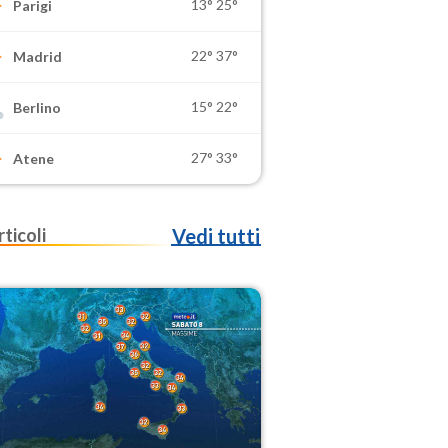
13°
25°
Parigi
22°
37°
Madrid
15°
22°
Berlino
27°
33°
Atene
rticoli
Vedi tutti