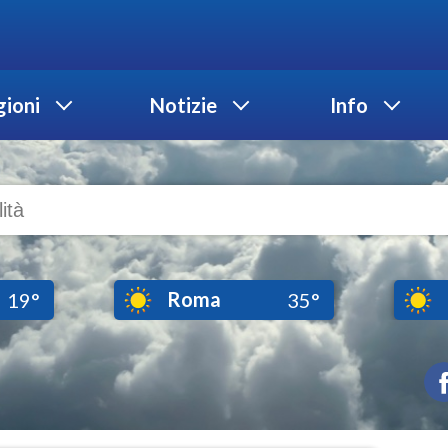
ioni
Notizie
Info
Roma
19°
35°