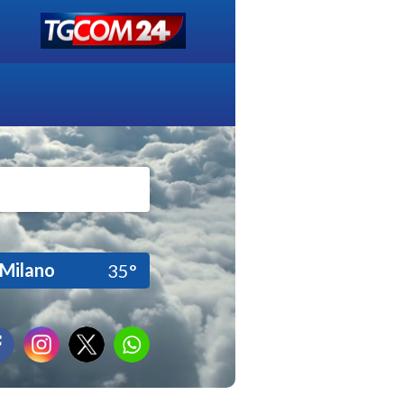
Milano
35°