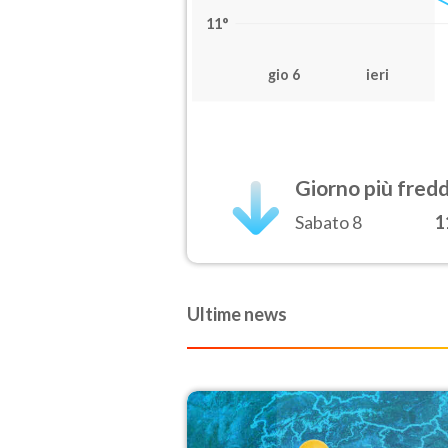
11°
gio 6
ieri
Giorno più fred
Sabato 8
1
Ultime news