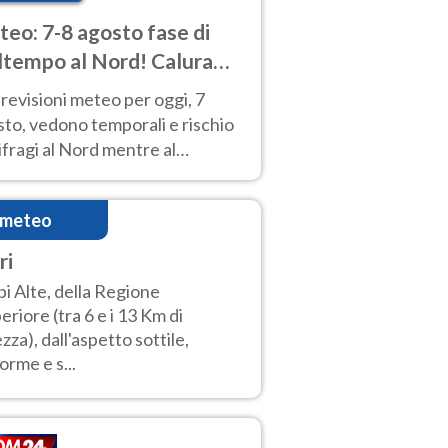
eo: 7-8 agosto fase di
tempo al Nord! Calura
o a Ferragosto
revisioni meteo per oggi, 7
to, vedono temporali e rischio
fragi al Nord mentre al
tro-Sud sole e caldo sempre
to intenso.
imeteo
ri
i Alte, della Regione
eriore (tra 6 e i 13 Km di
ezza), dall'aspetto sottile,
forme e s...