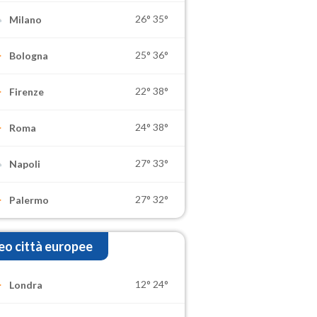
26°
35°
Milano
25°
36°
Bologna
22°
38°
Firenze
24°
38°
Roma
27°
33°
Napoli
27°
32°
Palermo
o città europee
12°
24°
Londra