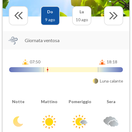
Do
Lu
9 ago
10 ago
Giornata ventosa
07:50
18:18
Luna calante
Notte
Mattino
Pomeriggio
Sera