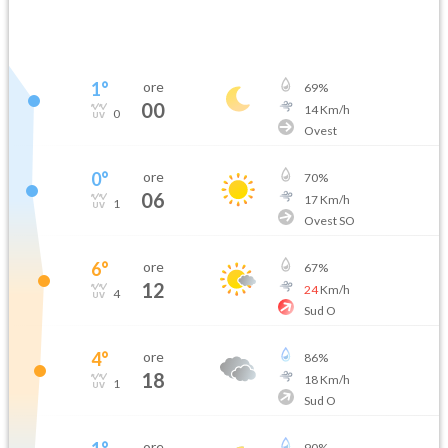
1
°
ore
69
%
00
14
Km/h
0
Ovest
0
°
ore
70
%
06
17
Km/h
1
Ovest SO
6
°
ore
67
%
12
24
Km/h
4
Sud O
4
°
ore
86
%
18
18
Km/h
1
Sud O
ore
90
%