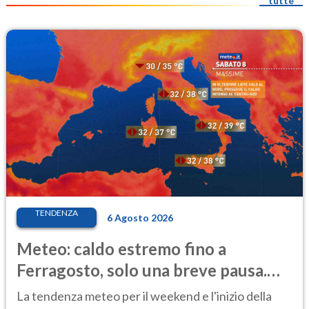
tutte
TENDENZA
6 Agosto 2026
Meteo: caldo estremo fino a
Ferragosto, solo una breve pausa.
Ecco dove
La tendenza meteo per il weekend e l'inizio della