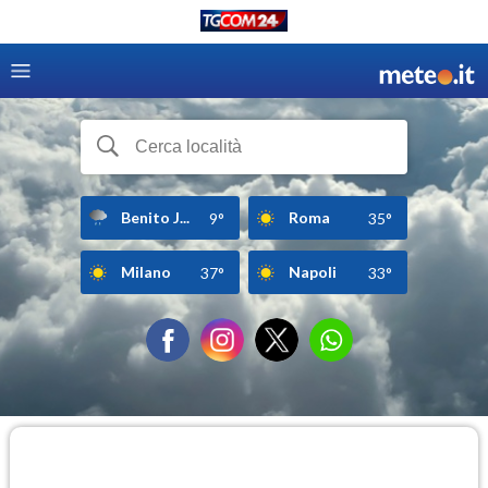
Benito J...
Roma
9°
35°
Milano
Napoli
37°
33°