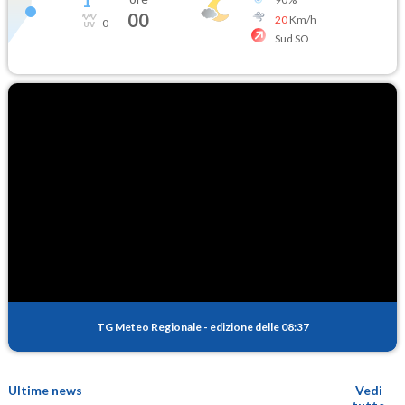
1
°
00
20
Km/h
0
Sud SO
TG Meteo Regionale
-
edizione delle 08:37
Ultime news
Vedi