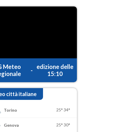
G Meteo
edizione delle
-
gionale
15:10
o città italiane
25°
34°
Torino
25°
30°
Genova