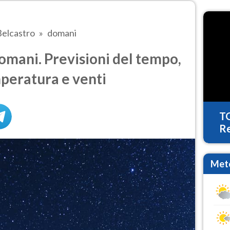
Belcastro
domani
mani. Previsioni del tempo,
mperatura e venti
T
Re
Mete