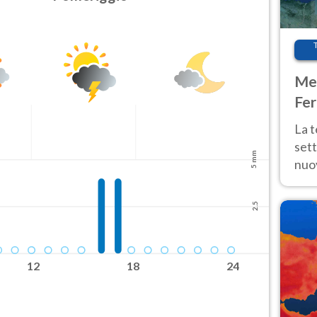
Met
Fer
int
La 
sett
5 mm
nuov
11 e
anc
2.5
12
18
24