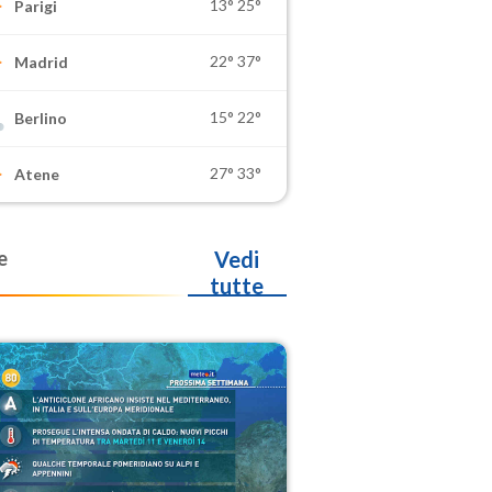
13°
25°
Parigi
22°
37°
Madrid
15°
22°
Berlino
27°
33°
Atene
e
Vedi
tutte