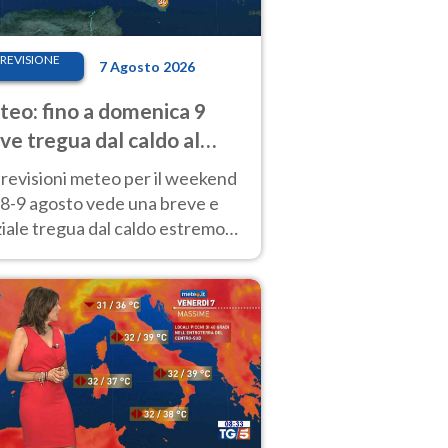
REVISIONE
7 Agosto 2026
eo: fino a domenica 9
ve tregua dal caldo al
d! Altrove calura e afa
revisioni meteo per il weekend
'8-9 agosto vede una breve e
iale tregua dal caldo estremo
Nord mentre altrove persistono
radi.