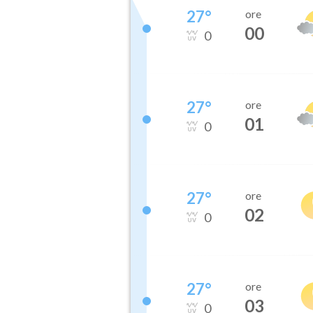
27
°
ore
00
0
27
°
ore
01
0
27
°
ore
02
0
27
°
ore
03
0