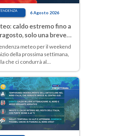
TENDENZA
6 Agosto 2026
eo: caldo estremo fino a
ragosto, solo una breve
sa. Ecco dove
tendenza meteo per il weekend
inizio della prossima settimana,
la che ci condurrà al
ragosto, vede ancora
perature molto elevate