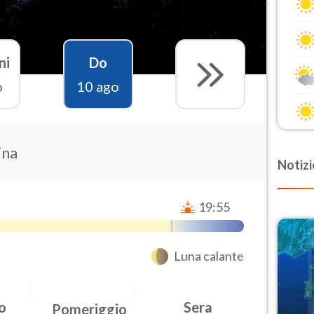
ni
Do
o
10 ago
ina
Notizi
19:55
Luna calante
o
Sera
Pomeriggio