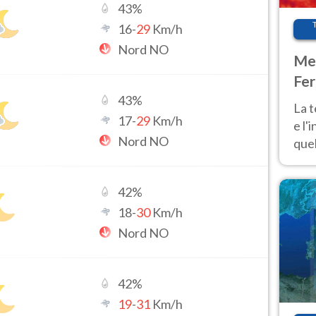
43
%
16
-
29
Km/h
Nord NO
Met
Fer
pau
43
%
La 
17
-
29
Km/h
e l'
Nord NO
quel
Fer
tem
42
%
18
-
30
Km/h
Nord NO
42
%
19
-
31
Km/h