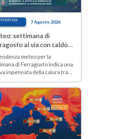
TENDENZA
7 Agosto 2026
eo: settimana di
ragosto al via con caldo
enso e qualche temporale
tendenza meteo per la
imana di Ferragosto indica una
a impennata della calura tra
 14 agosto, con nuovi rialzi
he al Nord.