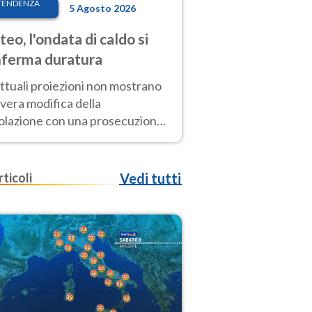
TENDENZA
5 Agosto 2026
eo, l'ondata di caldo si
ferma duratura
ttuali proiezioni non mostrano
vera modifica della
colazione con una prosecuzione
caldo fuori scala per molti
ni, compresa la settimana di
ragosto
rticoli
Vedi tutti