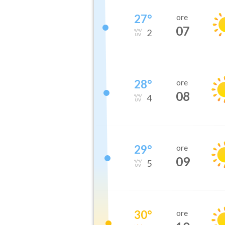
27
°
ore
07
2
28
°
ore
08
4
29
°
ore
09
5
30
°
ore