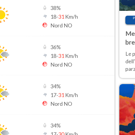
38
%
18
-
31
Km/h
P
Nord NO
Met
bre
36
%
Nor
Le p
18
-
31
Km/h
dell
Nord NO
parz
al 
40 g
34
%
17
-
31
Km/h
Nord NO
34
%
17
-
30
Km/h