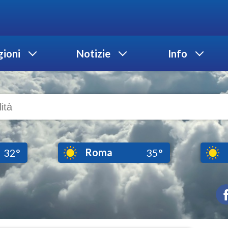
ioni
Notizie
Info
Roma
32°
35°