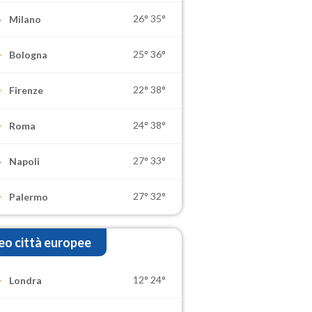
26°
35°
Milano
25°
36°
Bologna
22°
38°
Firenze
24°
38°
Roma
27°
33°
Napoli
27°
32°
Palermo
o città europee
12°
24°
Londra