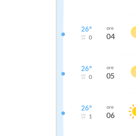
26
°
ore
04
0
26
°
ore
05
0
26
°
ore
06
1