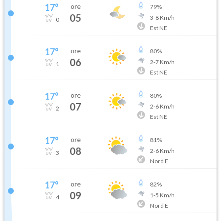
17
°
ore
79
%
05
3
-
8
Km/h
0
Est NE
17
°
ore
80
%
06
2
-
7
Km/h
1
Est NE
17
°
ore
80
%
07
2
-
6
Km/h
2
Est NE
17
°
ore
81
%
08
2
-
6
Km/h
3
Nord E
17
°
ore
82
%
09
1
-
5
Km/h
4
Nord E