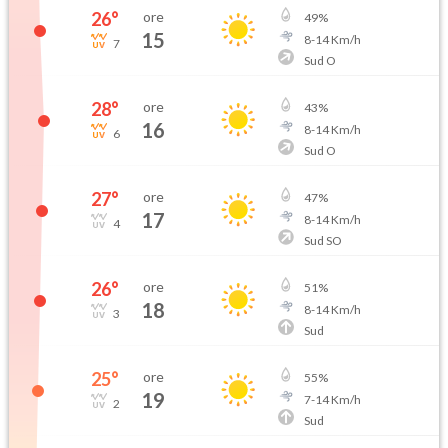
26
°
ore
49
%
15
8
-
14
Km/h
7
Sud O
28
°
ore
43
%
16
8
-
14
Km/h
6
Sud O
27
°
ore
47
%
17
8
-
14
Km/h
4
Sud SO
26
°
ore
51
%
18
8
-
14
Km/h
3
Sud
25
°
ore
55
%
19
7
-
14
Km/h
2
Sud