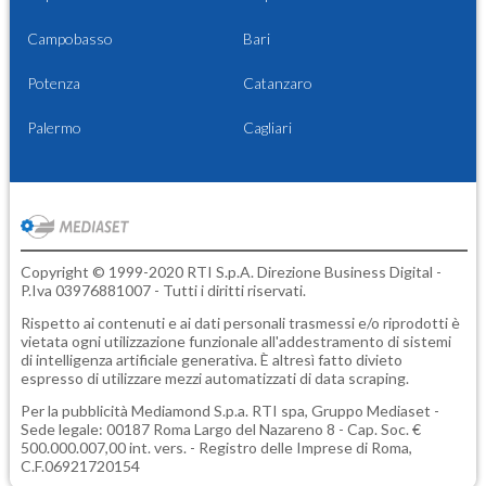
Campobasso
Bari
Potenza
Catanzaro
Palermo
Cagliari
Copyright © 1999-2020 RTI S.p.A. Direzione Business Digital -
P.Iva 03976881007 - Tutti i diritti riservati.
Rispetto ai contenuti e ai dati personali trasmessi e/o riprodotti è
vietata ogni utilizzazione funzionale all'addestramento di sistemi
di intelligenza artificiale generativa. È altresì fatto divieto
espresso di utilizzare mezzi automatizzati di data scraping.
Per la pubblicità
Mediamond S.p.a.
RTI spa, Gruppo Mediaset -
Sede legale: 00187 Roma Largo del Nazareno 8 - Cap. Soc. €
500.000.007,00 int. vers. - Registro delle Imprese di Roma,
C.F.06921720154