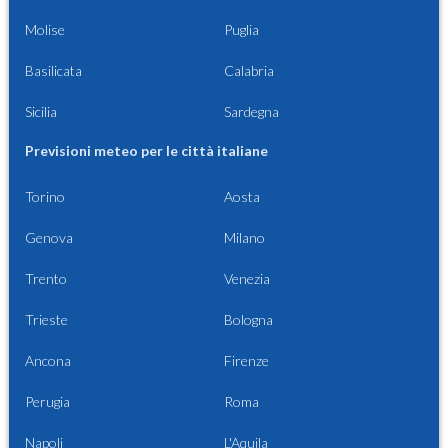
Molise
Puglia
Basilicata
Calabria
Sicilia
Sardegna
Previsioni meteo per le città italiane
Torino
Aosta
Genova
Milano
Trento
Venezia
Trieste
Bologna
Ancona
Firenze
Perugia
Roma
Napoli
L'Aquila