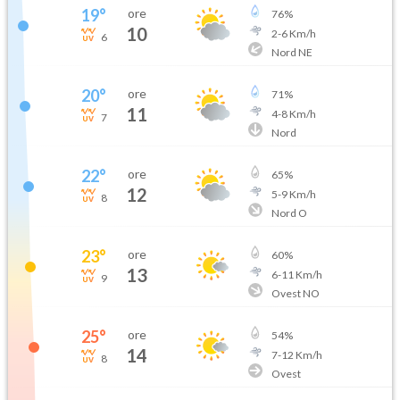
19
°
ore
76
%
10
2
-
6
Km/h
6
Nord NE
20
°
ore
71
%
11
4
-
8
Km/h
7
Nord
22
°
ore
65
%
12
5
-
9
Km/h
8
Nord O
23
°
ore
60
%
13
6
-
11
Km/h
9
Ovest NO
25
°
ore
54
%
14
7
-
12
Km/h
8
Ovest