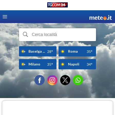
Baselga ...
Roma
28°
35°
Milano
Napoli
35°
34°