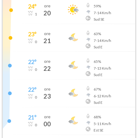
24
°
ore
59
%
20
7
-
14
Km/h
1
Sud SE
23
°
ore
63
%
21
7
-
14
Km/h
0
Sud E
22
°
ore
65
%
22
7
-
13
Km/h
0
Sud E
22
°
ore
67
%
23
6
-
12
Km/h
0
Sud E
21
°
ore
68
%
00
5
-
11
Km/h
0
Est SE