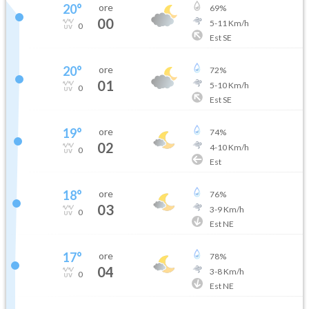
20
°
ore
69
%
00
5
-
11
Km/h
0
Est SE
20
°
ore
72
%
01
5
-
10
Km/h
0
Est SE
19
°
ore
74
%
02
4
-
10
Km/h
0
Est
18
°
ore
76
%
03
3
-
9
Km/h
0
Est NE
17
°
ore
78
%
04
3
-
8
Km/h
0
Est NE