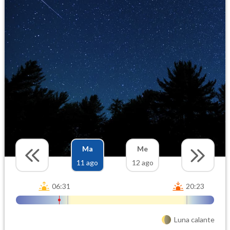
Ma
Me
11 ago
12 ago
06:31
20:23
Luna calante