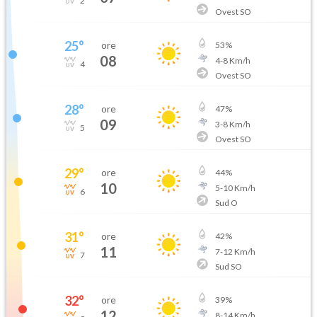
2
Ovest SO
25
°
ore
53
%
08
4
-
8
Km/h
4
Ovest SO
28
°
ore
47
%
09
3
-
8
Km/h
5
Ovest SO
29
°
ore
44
%
10
5
-
10
Km/h
6
Sud O
31
°
ore
42
%
11
7
-
12
Km/h
7
Sud SO
32
°
ore
39
%
12
8
-
14
Km/h