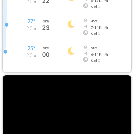
22
8
-
15
Km/h
0
Sud O
27
°
ore
49
%
23
7
-
14
Km/h
0
Sud O
25
°
ore
50
%
00
6
-
14
Km/h
0
Sud O