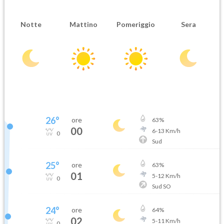
Notte
Mattino
Pomeriggio
Sera
26
°
ore
63
%
00
6
-
13
Km/h
0
Sud
25
°
ore
63
%
01
5
-
12
Km/h
0
Sud SO
24
°
ore
64
%
02
5
-
11
Km/h
0