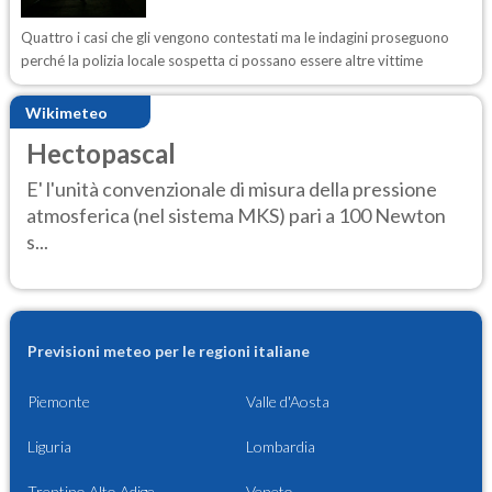
Quattro i casi che gli vengono contestati ma le indagini proseguono
perché la polizia locale sospetta ci possano essere altre vittime
Wikimeteo
Hectopascal
E' l'unità convenzionale di misura della pressione
atmosferica (nel sistema MKS) pari a 100 Newton
s...
Previsioni meteo per le regioni italiane
Piemonte
Valle d'Aosta
Liguria
Lombardia
Trentino Alto Adige
Veneto