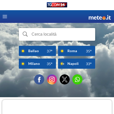
Ballao
Roma
37°
35°
Milano
Napoli
35°
33°