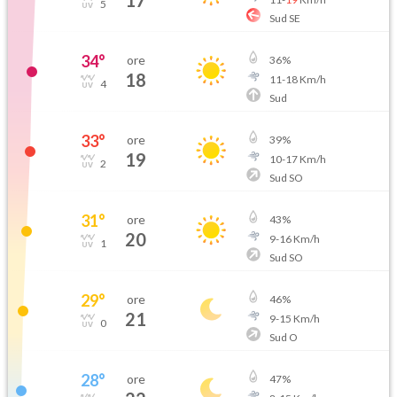
17
5
Sud SE
34
°
ore
36
%
18
11
-
18
Km/h
4
Sud
33
°
ore
39
%
19
10
-
17
Km/h
2
Sud SO
31
°
ore
43
%
20
9
-
16
Km/h
1
Sud SO
29
°
ore
46
%
21
9
-
15
Km/h
0
Sud O
28
°
ore
47
%