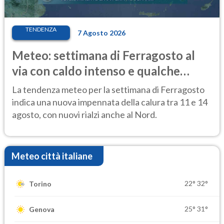
TENDENZA
7 Agosto 2026
Meteo: settimana di Ferragosto al
via con caldo intenso e qualche
temporale
La tendenza meteo per la settimana di Ferragosto
indica una nuova impennata della calura tra 11 e 14
agosto, con nuovi rialzi anche al Nord.
Meteo città italiane
22°
32°
Torino
25°
31°
Genova