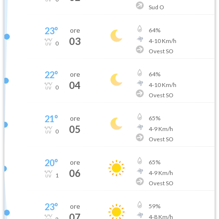
Sud O
23
°
ore
64
%
03
4
-
10
Km/h
0
Ovest SO
22
°
ore
64
%
04
4
-
10
Km/h
0
Ovest SO
21
°
ore
65
%
05
4
-
9
Km/h
0
Ovest SO
20
°
ore
65
%
06
4
-
9
Km/h
1
Ovest SO
23
°
ore
59
%
07
4
-
8
Km/h