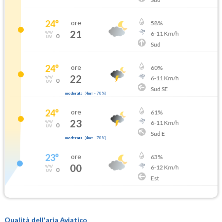
24
°
ore
58
%
21
6
-
11
Km/h
0
Sud
24
°
ore
60
%
22
6
-
11
Km/h
0
Sud SE
moderata
(
4mm
-
70
%)
24
°
ore
61
%
23
6
-
11
Km/h
0
Sud E
moderata
(
4mm
-
70
%)
23
°
ore
63
%
00
6
-
12
Km/h
0
Est
Qualità dell'aria Aviatico