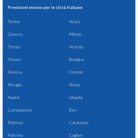
Previsioni meteo per le città italiane
Torino
Aosta
Genova
Milano
Trento
Venezia
Trieste
Bologna
Ancona
Firenze
Perugia
Roma
Napoli
L'Aquila
Campobasso
Bari
Potenza
Catanzaro
Palermo
Cagliari