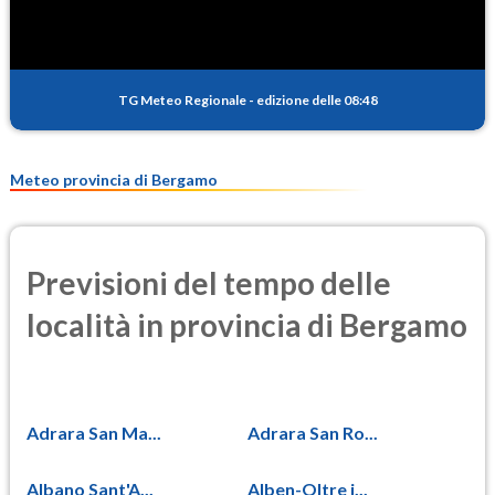
0.8
(Anidride solforosa)
PM10
13.9
(Materia particolata)
TG Meteo Regionale
-
edizione delle 08:48
PM25
9.3
(Materia particolata)
Meteo provincia di Bergamo
Previsioni del tempo delle
località in provincia di Bergamo
Adrara San Ma...
Adrara San Ro...
Albano Sant'A...
Alben-Oltre i...