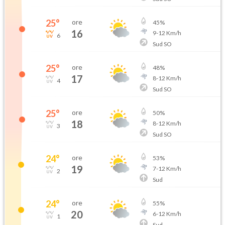
25
°
ore
45
%
16
9
-
12
Km/h
6
Sud SO
25
°
ore
48
%
17
8
-
12
Km/h
4
Sud SO
25
°
ore
50
%
18
8
-
12
Km/h
3
Sud SO
24
°
ore
53
%
19
7
-
12
Km/h
2
Sud
24
°
ore
55
%
20
6
-
12
Km/h
1
Sud