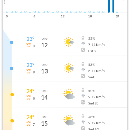
Pioggia
0
6
12
18
24
23
°
ore
55
%
12
7
-
11
Km/h
8
Est SE
23
°
ore
53
%
13
8
-
11
Km/h
9
Sud E
24
°
ore
50
%
14
9
-
12
Km/h
8
Sud SE
24
°
ore
48
%
15
9
-
12
Km/h
7
Sud SO