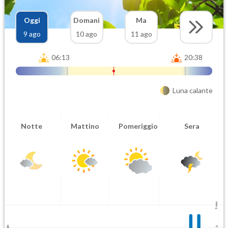
Oggi
Domani
Ma
9 ago
10 ago
11 ago
06:13
20:38
Luna calante
Notte
Mattino
Pomeriggio
Sera
5 mm
2.5