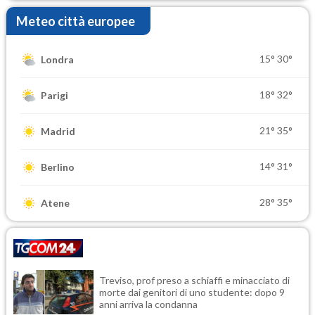
Meteo città europee
15°
30°
Londra
18°
32°
Parigi
21°
35°
Madrid
14°
31°
Berlino
28°
35°
Atene
Treviso, prof preso a schiaffi e minacciato di
morte dai genitori di uno studente: dopo 9
anni arriva la condanna