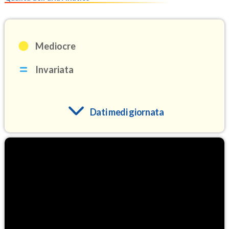
Mediocre
Invariata
Dati medi giornata
O3
103.0
(Ozono)
NO2
3.4
(Diossido di azoto)
SO2