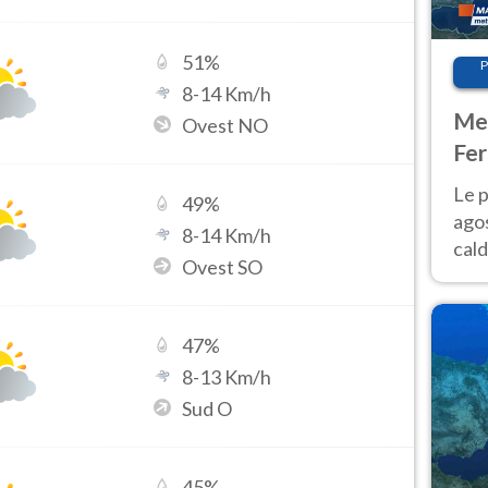
51
%
P
8
-
14
Km/h
Met
Ovest NO
Fer
Nor
Le p
49
%
agos
8
-
14
Km/h
cald
Ovest SO
all'
Nor
47
%
8
-
13
Km/h
Sud O
45
%