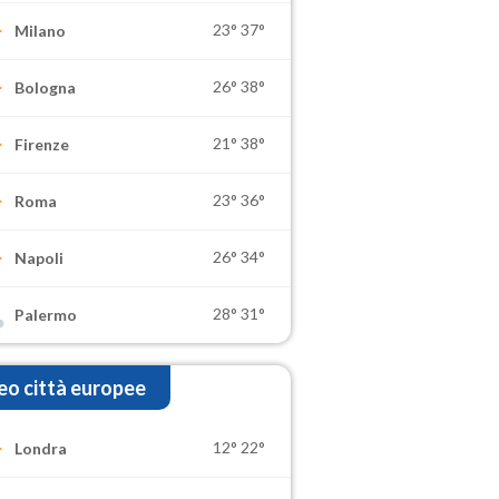
23°
37°
Milano
26°
38°
Bologna
21°
38°
Firenze
23°
36°
Roma
26°
34°
Napoli
28°
31°
Palermo
o città europee
12°
22°
Londra