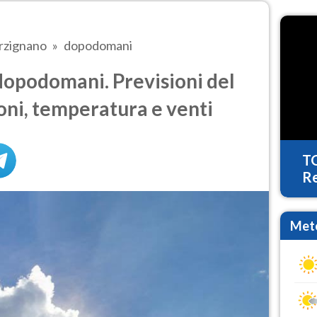
rzignano
dopodomani
opodomani. Previsioni del
oni, temperatura e venti
T
Re
Mete