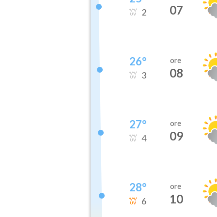
07
2
26
°
ore
08
3
27
°
ore
09
4
28
°
ore
10
6