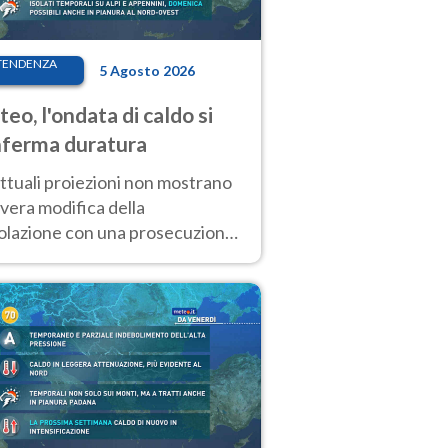
TENDENZA
5 Agosto 2026
eo, l'ondata di caldo si
ferma duratura
ttuali proiezioni non mostrano
vera modifica della
colazione con una prosecuzione
caldo fuori scala per molti
ni, compresa la settimana di
ragosto