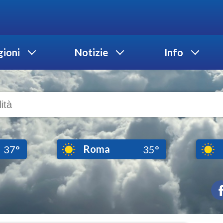
ioni
Notizie
Info
Roma
37°
35°