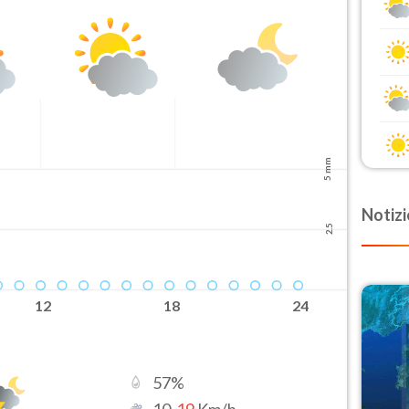
5 mm
Notizi
2.5
12
18
24
57
%