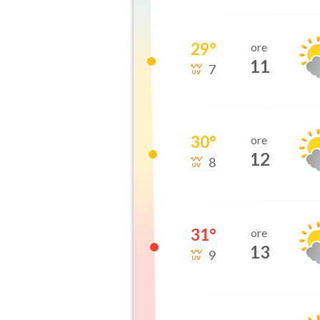
29
°
ore
11
7
30
°
ore
12
8
31
°
ore
13
9