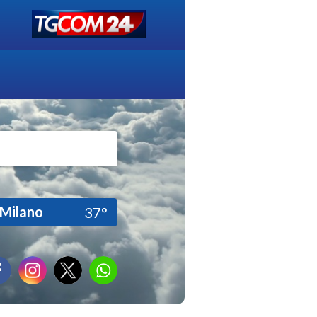
Milano
37°