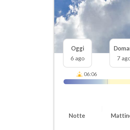
Oggi
Doma
6 ago
7 ag
06:06
Notte
Mattin