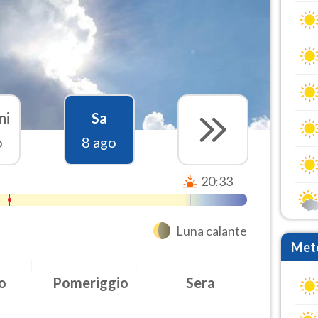
ni
Sa
o
8 ago
20:33
Luna calante
Mete
o
Pomeriggio
Sera