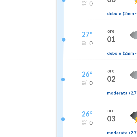
0
debole
(
2mm
-
ore
27
°
01
0
debole
(
2mm
-
ore
26
°
02
0
moderata
(
2.
ore
26
°
03
0
moderata
(
2.