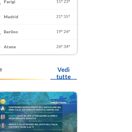
15°
23°
Parigi
21°
35°
Madrid
19°
26°
Berlino
26°
34°
Atene
e
Vedi
tutte