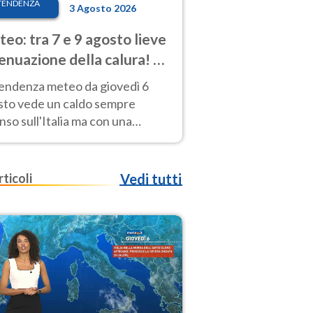
TENDENZA
3 Agosto 2026
eo: tra 7 e 9 agosto lieve
enuazione della calura! Al
d rischio temporali
tendenza meteo da giovedì 6
sto vede un caldo sempre
nso sull'Italia ma con una
iale e lieve attenuazione tra il 7
 9 agosto.
rticoli
Vedi tutti