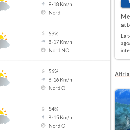
9
-
18
Km/h
Nord
Met
att
Nor
59
%
La 
8
-
17
Km/h
ago
Nord NO
inte
parz
e il
56
%
Altri a
8
-
16
Km/h
Nord O
54
%
8
-
15
Km/h
Nord O