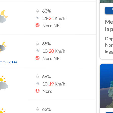
63
%
11
-
21
Km/h
Met
Nord NE
la 
Dop
65
%
Nord
10
-
20
Km/h
leg
nuov
Nord NE
6mm
-
70
%)
afr
66
%
10
-
19
Km/h
Nord
63
%