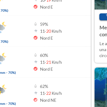
10
-
19
Km/h
Nord E
70
%)
59
%
Met
11
-
20
Km/h
con
Nord E
70
%)
Le a
una 
60
%
cir
del 
11
-
21
Km/h
gior
Nord E
7mm
-
70
%)
Fer
62
%
11
-
22
Km/h
Nord NE
7mm
-
70
%)