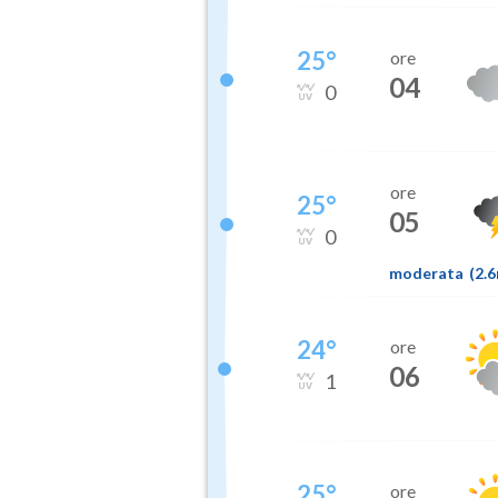
25
°
ore
04
0
ore
25
°
05
0
moderata
(
2.
24
°
ore
06
1
25
°
ore