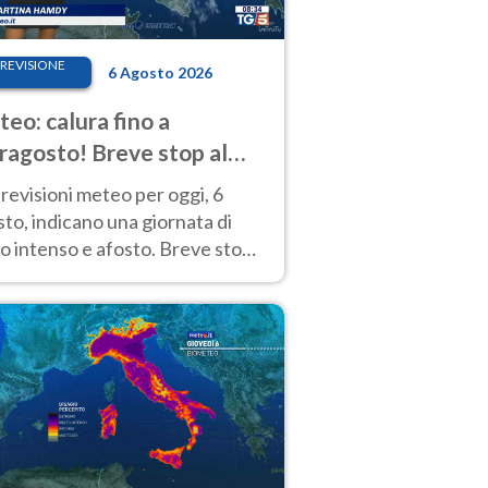
REVISIONE
6 Agosto 2026
eo: calura fino a
ragosto! Breve stop al
d tra 7 e 9 agosto
revisioni meteo per oggi, 6
to, indicano una giornata di
o intenso e afosto. Breve stop
Anticiclone solo sulle regioni del
d.