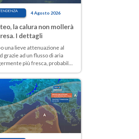
TENDENZA
4 Agosto 2026
eo, la calura non mollerà
presa. I dettagli
o una lieve attenuazione al
 grazie ad un flusso di aria
germente più fresca, probabile
o rinforzo dell’anticiclone
icano entro Ferragosto