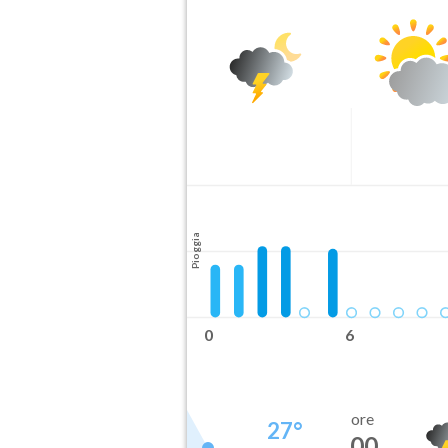
Pioggia
0
6
ore
27
°
00