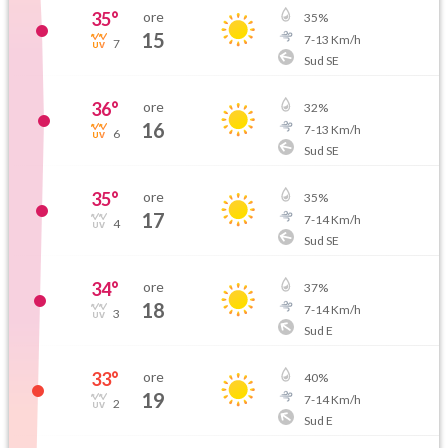
35
°
ore
35
%
15
7
-
13
Km/h
7
Sud SE
36
°
ore
32
%
16
7
-
13
Km/h
6
Sud SE
35
°
ore
35
%
17
7
-
14
Km/h
4
Sud SE
34
°
ore
37
%
18
7
-
14
Km/h
3
Sud E
33
°
ore
40
%
19
7
-
14
Km/h
2
Sud E