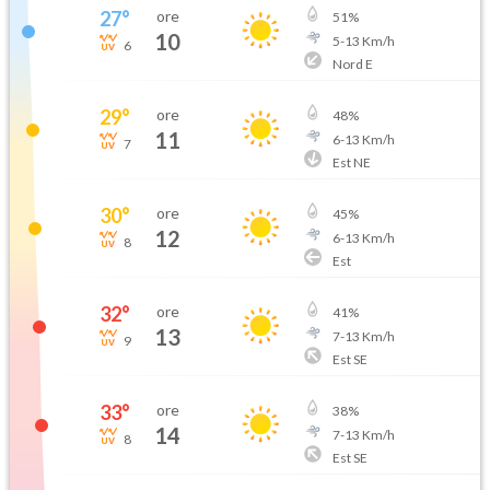
27
°
ore
51
%
10
5
-
13
Km/h
6
Nord E
29
°
ore
48
%
11
6
-
13
Km/h
7
Est NE
30
°
ore
45
%
12
6
-
13
Km/h
8
Est
32
°
ore
41
%
13
7
-
13
Km/h
9
Est SE
33
°
ore
38
%
14
7
-
13
Km/h
8
Est SE