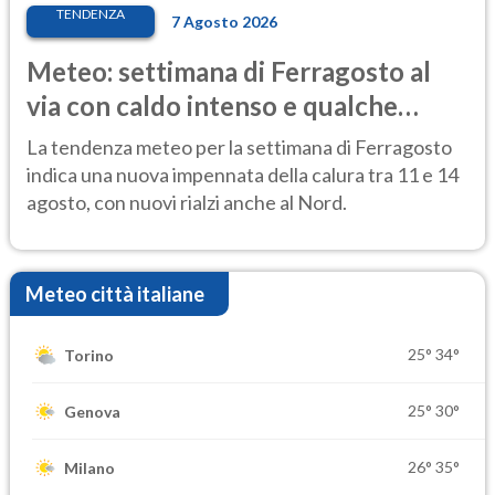
TENDENZA
7 Agosto 2026
Meteo: settimana di Ferragosto al
via con caldo intenso e qualche
temporale
La tendenza meteo per la settimana di Ferragosto
indica una nuova impennata della calura tra 11 e 14
agosto, con nuovi rialzi anche al Nord.
Meteo città italiane
25°
34°
Torino
25°
30°
Genova
26°
35°
Milano