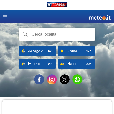
Arzago d...
Roma
34°
36°
Milano
Napoli
34°
33°