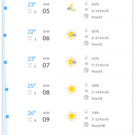
23
°
ore
63
%
05
6
-
16
Km/h
0
Nord E
22
°
ore
65
%
06
6
-
15
Km/h
1
Nord E
23
°
ore
61
%
07
5
-
15
Km/h
2
Nord E
25
°
ore
58
%
08
5
-
14
Km/h
3
Nord E
26
°
ore
54
%
09
5
-
13
Km/h
4
Nord NE