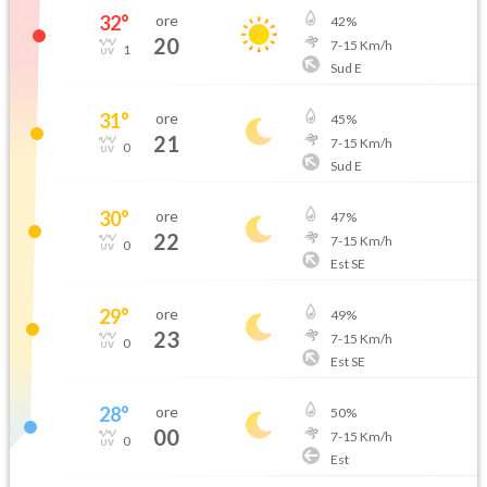
32
°
ore
42
%
20
7
-
15
Km/h
1
Sud E
31
°
ore
45
%
21
7
-
15
Km/h
0
Sud E
30
°
ore
47
%
22
7
-
15
Km/h
0
Est SE
29
°
ore
49
%
23
7
-
15
Km/h
0
Est SE
28
°
ore
50
%
00
7
-
15
Km/h
0
Est