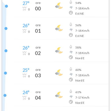
27
°
ore
54
%
00
7
-
18
Km/h
0
Est NE
26
°
ore
56
%
01
7
-
18
Km/h
0
Est NE
26
°
ore
58
%
02
7
-
18
Km/h
0
Nord E
25
°
ore
60
%
03
7
-
18
Km/h
0
Nord E
24
°
ore
61
%
04
7
-
17
Km/h
0
Nord E