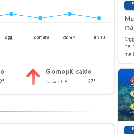
P
Met
mal
nub
oggi
domani
dom 9
lun 10
Oggi
es
del 
malt
estr
prev
do
Giorno più caldo
2°
Giovedì 6
37°
P