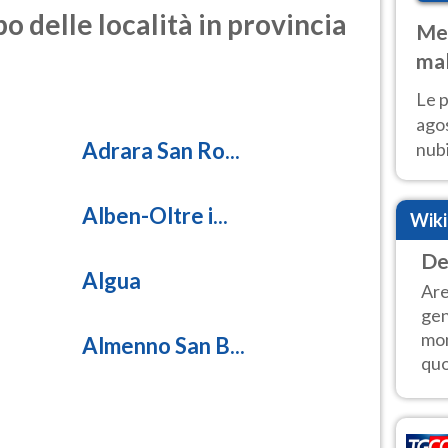
o delle località in provincia
Met
mal
fin
Le p
agos
Adrara San Ro...
nubi
Cen
mol
Alben-Oltre i...
Wik
De
Algua
Are
gen
mon
Almenno San B...
quo