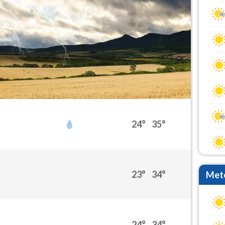
24°
35°
23°
34°
Mete
24°
34°