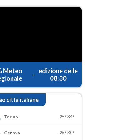
G Meteo
edizione delle
-
gionale
08:30
o città italiane
25°
34°
Torino
25°
30°
Genova