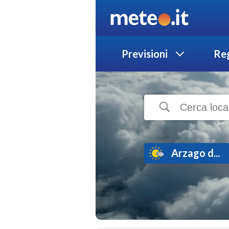
Previsioni
Reg
Arzago d...