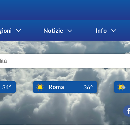
ioni
Notizie
Info
Roma
34°
36°