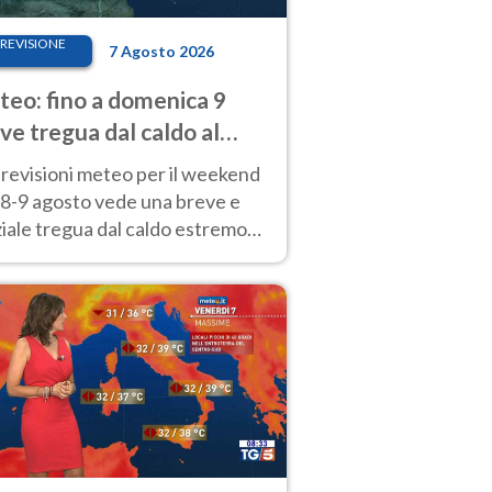
REVISIONE
7 Agosto 2026
eo: fino a domenica 9
ve tregua dal caldo al
d! Altrove calura e afa
revisioni meteo per il weekend
'8-9 agosto vede una breve e
iale tregua dal caldo estremo
Nord mentre altrove persistono
radi.