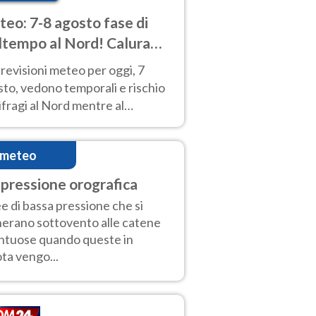
eo: 7-8 agosto fase di
tempo al Nord! Calura
o a Ferragosto
revisioni meteo per oggi, 7
to, vedono temporali e rischio
fragi al Nord mentre al
tro-Sud sole e caldo sempre
to intenso.
imeteo
pressione orografica
e di bassa pressione che si
erano sottovento alle catene
tuose quando queste in
ta vengo...