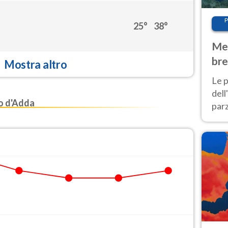
P
25°
38°
Met
bre
Mostra altro
Nor
Le p
dell
o d'Adda
parz
al 
40 g