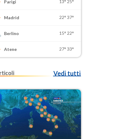
13°
25°
Parigi
22°
37°
Madrid
15°
22°
Berlino
27°
33°
Atene
rticoli
Vedi tutti