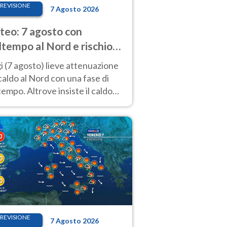
REVISIONE
7 Agosto 2026
eo: 7 agosto con
tempo al Nord e rischio
ifragi. Altrove caldo
 (7 agosto) lieve attenuazione
tremo
caldo al Nord con una fase di
empo. Altrove insiste il caldo
emo con picchi di 40°C. Le
isioni
REVISIONE
7 Agosto 2026