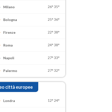
26°
35°
Milano
25°
36°
Bologna
22°
38°
Firenze
24°
38°
Roma
27°
33°
Napoli
27°
32°
Palermo
o città europee
12°
24°
Londra