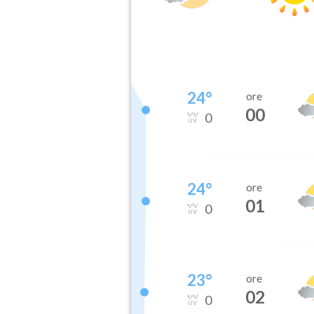
24
°
ore
00
0
24
°
ore
01
0
23
°
ore
02
0