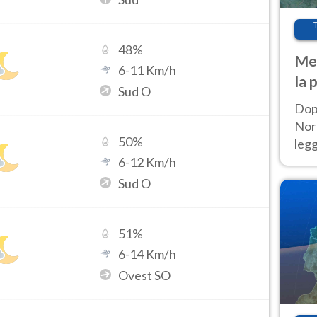
48
%
Met
6
-
11
Km/h
la 
Sud O
Dop
Nord
50
%
leg
nuov
6
-
12
Km/h
afr
Sud O
51
%
6
-
14
Km/h
Ovest SO