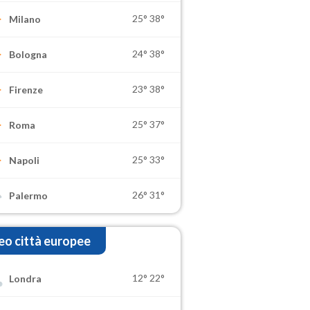
25°
38°
Milano
24°
38°
Bologna
23°
38°
Firenze
25°
37°
Roma
25°
33°
Napoli
26°
31°
Palermo
o città europee
12°
22°
Londra