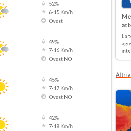
52
%
6
-
15
Km/h
Met
Ovest
att
Nor
La 
49
%
ago
7
-
16
Km/h
inte
parz
Ovest NO
e il
Altri a
45
%
7
-
17
Km/h
Ovest NO
42
%
7
-
18
Km/h