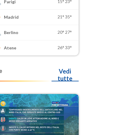
15°
23°
Parigi
21°
35°
Madrid
20°
27°
Berlino
26°
33°
Atene
e
Vedi
tutte