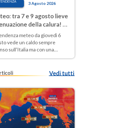
TENDENZA
3 Agosto 2026
eo: tra 7 e 9 agosto lieve
enuazione della calura! Al
d rischio temporali
tendenza meteo da giovedì 6
sto vede un caldo sempre
nso sull'Italia ma con una
iale e lieve attenuazione tra il 7
 9 agosto.
rticoli
Vedi tutti