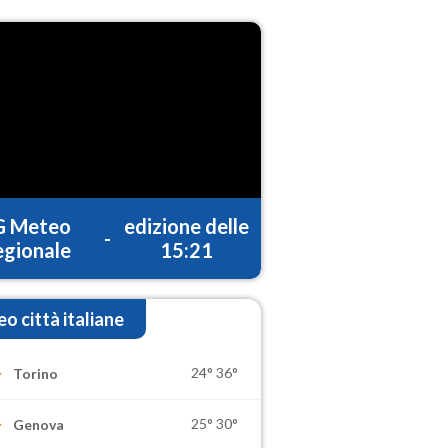
G Meteo
edizione delle
-
gionale
15:21
o città italiane
24°
36°
Torino
25°
30°
Genova