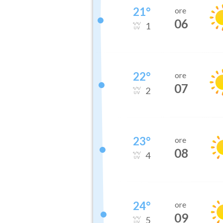
21
°
ore
06
1
22
°
ore
07
2
23
°
ore
08
4
24
°
ore
09
5