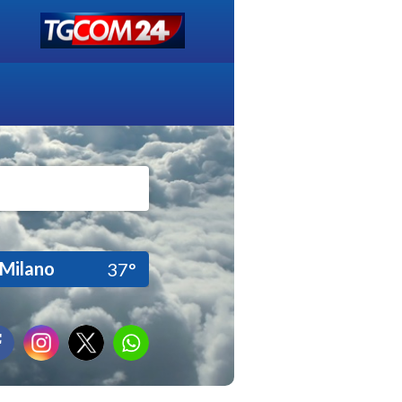
Milano
37°