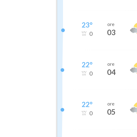
23
°
ore
03
0
22
°
ore
04
0
22
°
ore
05
0