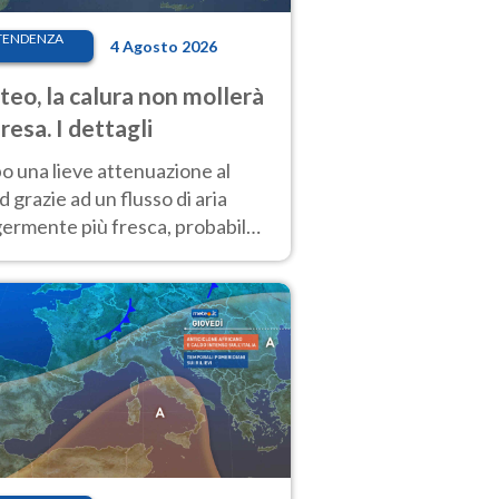
TENDENZA
4 Agosto 2026
eo, la calura non mollerà
presa. I dettagli
o una lieve attenuazione al
 grazie ad un flusso di aria
germente più fresca, probabile
o rinforzo dell’anticiclone
icano entro Ferragosto