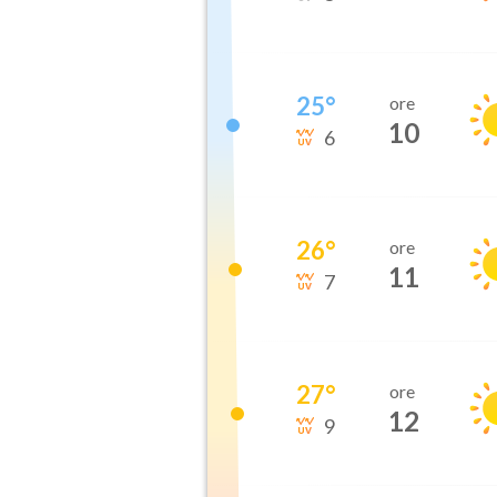
25
°
ore
10
6
26
°
ore
11
7
27
°
ore
12
9