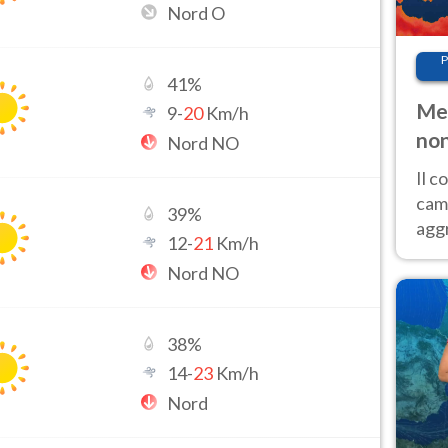
Nord O
P
41
%
Met
9
-
20
Km/h
non
Nord NO
Il 
cam
39
%
aggr
12
-
21
Km/h
risc
Nord NO
cal
Fer
38
%
14
-
23
Km/h
Nord