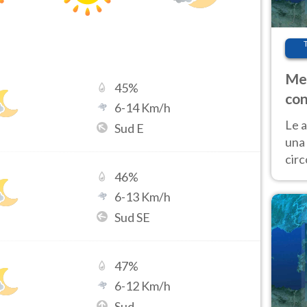
Met
45
%
con
6
-
14
Km/h
Le a
Sud E
una 
cir
del 
46
%
gior
6
-
13
Km/h
Fer
Sud SE
47
%
6
-
12
Km/h
Sud