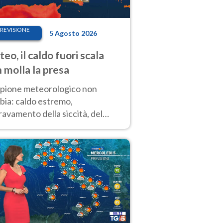
REVISIONE
5 Agosto 2026
eo, il caldo fuori scala
 molla la presa
copione meteorologico non
bia: caldo estremo,
avamento della siccità, del
hio incendi e temporali di
ore. Nessun cambiamento fino
ragosto