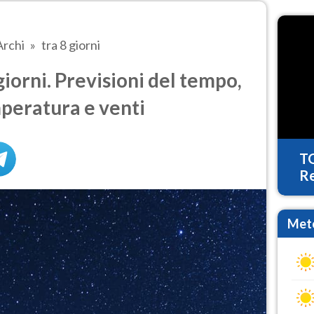
Archi
tra 8 giorni
iorni. Previsioni del tempo,
mperatura e venti
T
Re
Mete