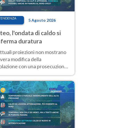
TENDENZA
5 Agosto 2026
eo, l'ondata di caldo si
ferma duratura
ttuali proiezioni non mostrano
vera modifica della
colazione con una prosecuzione
caldo fuori scala per molti
ni, compresa la settimana di
ragosto