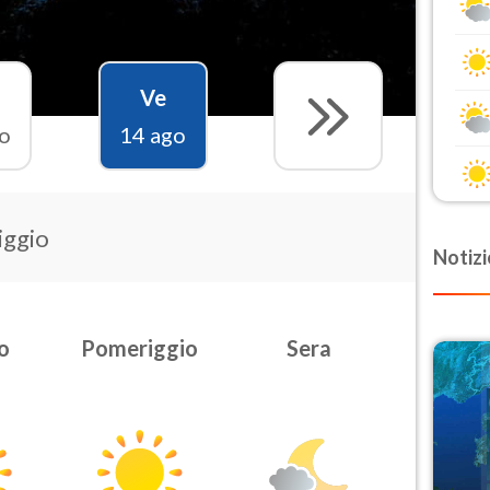
Ve
o
14 ago
iggio
Notizi
o
Pomeriggio
Sera