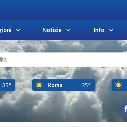
ioni
Notizie
Info
Roma
35°
35°