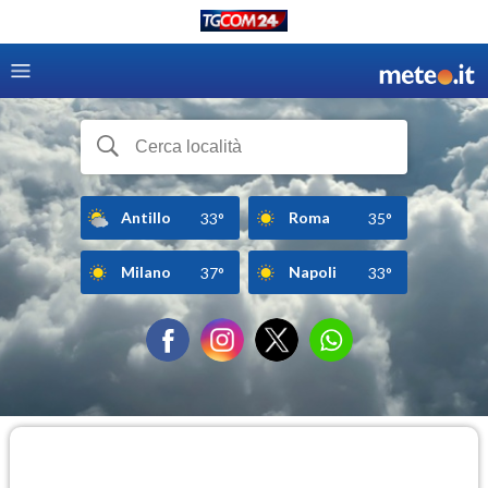
Antillo
Roma
33°
35°
Milano
Napoli
37°
33°