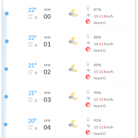
22
°
ore
87
%
00
13
-
21
Km/h
0
Nord O
22
°
ore
88
%
01
14
-
21
Km/h
0
Nord O
21
°
ore
89
%
02
15
-
22
Km/h
0
Nord O
21
°
ore
90
%
03
15
-
22
Km/h
0
Nord O
20
°
ore
92
%
04
15
-
22
Km/h
0
Nord O