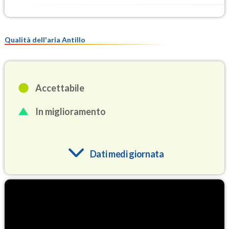
Qualità dell'aria Antillo
Accettabile
In miglioramento
Dati medi giornata
O3
79.7
(Ozono)
NO2