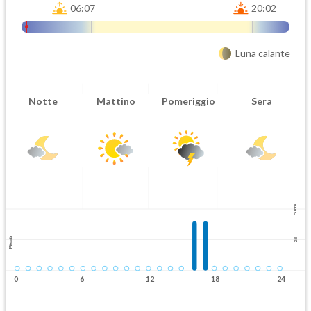
06:07
20:02
Luna calante
Notte
Mattino
Pomeriggio
Sera
5 mm
Pioggia
2.5
0
6
12
18
24