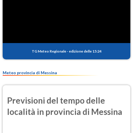
1.0
(Diossido di azoto)
SO2
0.5
(Anidride solforosa)
PM10
24.2
(Materia particolata)
TG Meteo Regionale
-
edizione delle 15:24
PM25
12.2
(Materia particolata)
Meteo provincia di Messina
Previsioni del tempo delle
località in provincia di Messina