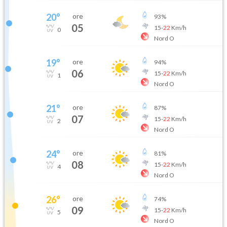
20
°
ore
93
%
05
15
-
22
Km/h
0
Nord O
19
°
ore
94
%
06
15
-
22
Km/h
1
Nord O
21
°
ore
87
%
07
15
-
22
Km/h
2
Nord O
24
°
ore
81
%
08
15
-
22
Km/h
4
Nord O
26
°
ore
74
%
09
15
-
22
Km/h
5
Nord O