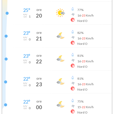
25
°
ore
77
%
20
16
-
23
Km/h
1
Nord O
23
°
ore
82
%
21
16
-
23
Km/h
0
Nord O
23
°
ore
81
%
22
16
-
23
Km/h
0
Nord O
22
°
ore
81
%
23
16
-
23
Km/h
0
Nord O
22
°
ore
75
%
00
15
-
22
Km/h
0
Nord O