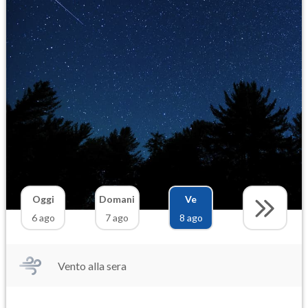
Oggi
Domani
Ve
6 ago
7 ago
8 ago
Vento alla sera