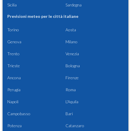
Sicilia
Sardegna
Previsioni meteo per le città italiane
Torino
Aosta
Genova
Milano
Trento
Venezia
Trieste
Bologna
Ancona
Firenze
Perugia
Roma
Napoli
L'Aquila
Campobasso
Bari
Potenza
Catanzaro