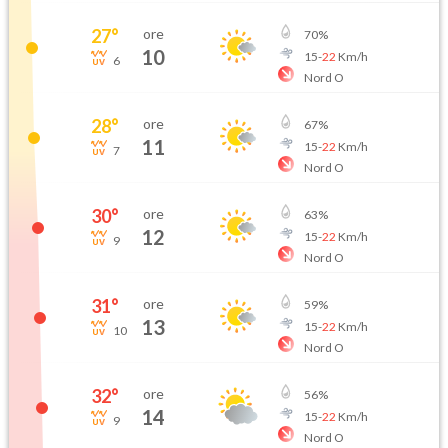
27
°
ore
70
%
10
15
-
22
Km/h
6
Nord O
28
°
ore
67
%
11
15
-
22
Km/h
7
Nord O
30
°
ore
63
%
12
15
-
22
Km/h
9
Nord O
31
°
ore
59
%
13
15
-
22
Km/h
10
Nord O
32
°
ore
56
%
14
15
-
22
Km/h
9
Nord O