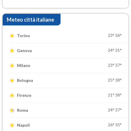
settimana di Ferragosto
Meteo città italiane
23°
36°
Torino
24°
31°
Genova
23°
37°
Milano
25°
38°
Bologna
21°
38°
Firenze
24°
37°
Roma
26°
35°
Napoli