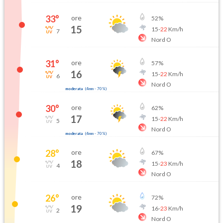
33
°
ore
52
%
15
15
-
22
Km/h
7
Nord O
31
°
ore
57
%
16
15
-
22
Km/h
6
Nord O
moderata
(
4mm
-
70
%)
30
°
ore
62
%
17
15
-
22
Km/h
5
Nord O
moderata
(
4mm
-
70
%)
28
°
ore
67
%
18
15
-
23
Km/h
4
Nord O
26
°
ore
72
%
19
16
-
23
Km/h
2
Nord O