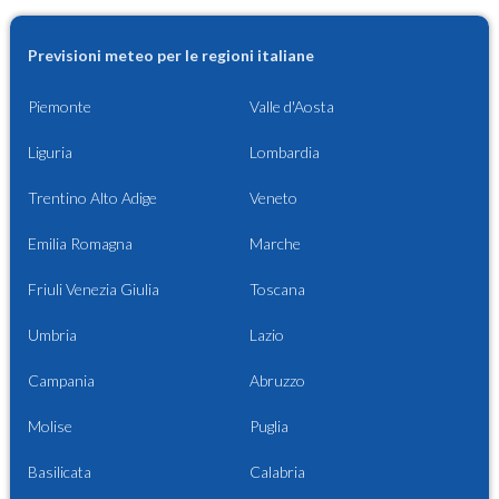
Previsioni meteo per le regioni italiane
Piemonte
Valle d'Aosta
Liguria
Lombardia
Trentino Alto Adige
Veneto
Emilia Romagna
Marche
Friuli Venezia Giulia
Toscana
Umbria
Lazio
Campania
Abruzzo
Molise
Puglia
Basilicata
Calabria