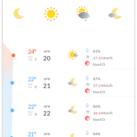
24
°
ore
81
%
20
17
-
23
Km/h
1
Nord O
22
°
ore
87
%
21
17
-
24
Km/h
0
Nord O
22
°
ore
86
%
22
16
-
24
Km/h
0
Nord O
21
°
ore
84
%