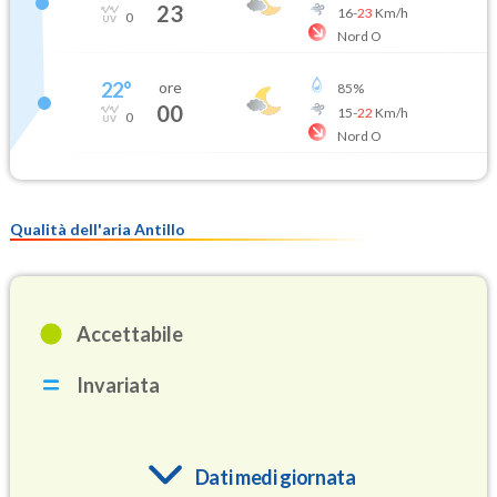
23
16
-
23
Km/h
0
Nord O
22
°
ore
85
%
00
15
-
22
Km/h
0
Nord O
Qualità dell'aria Antillo
Accettabile
Invariata
Dati medi giornata