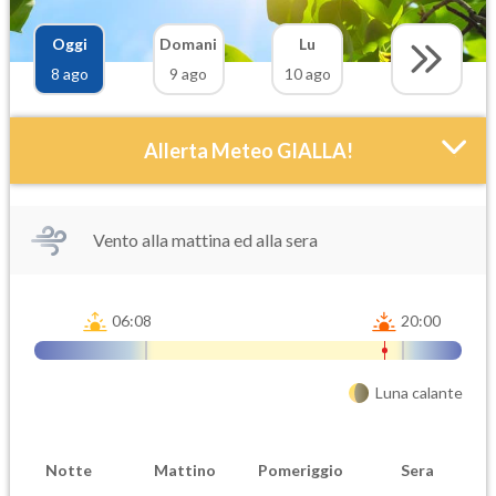
Oggi
Domani
Lu
8 ago
9 ago
10 ago
Allerta Meteo GIALLA!
Vento alla mattina ed alla sera
06:08
20:00
Attendibilità
Urgenza
Luna calante
Probabile
Ordinaria
Orario inizio
Ora fine
Notte
Mattino
Pomeriggio
Sera
08-08T
08-08T