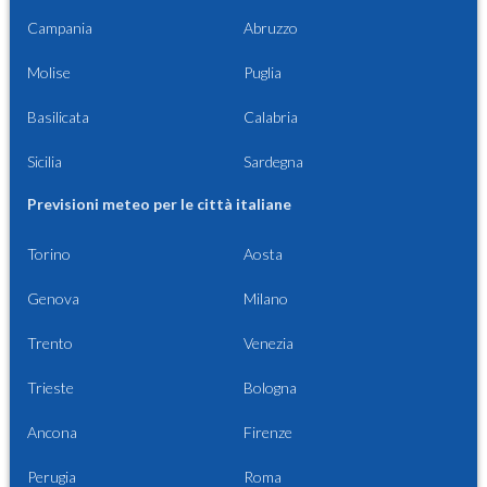
Campania
Abruzzo
Molise
Puglia
Basilicata
Calabria
Sicilia
Sardegna
Previsioni meteo per le città italiane
Torino
Aosta
Genova
Milano
Trento
Venezia
Trieste
Bologna
Ancona
Firenze
Perugia
Roma