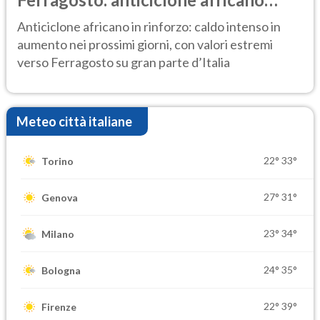
ancora protagonista
Anticiclone africano in rinforzo: caldo intenso in
aumento nei prossimi giorni, con valori estremi
verso Ferragosto su gran parte d’Italia
Meteo città italiane
22°
33°
Torino
27°
31°
Genova
23°
34°
Milano
24°
35°
Bologna
22°
39°
Firenze