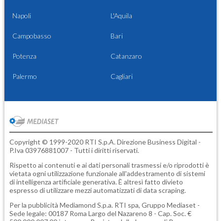
Napoli
L'Aquila
Campobasso
Bari
Potenza
Catanzaro
Palermo
Cagliari
Copyright © 1999-2020 RTI S.p.A. Direzione Business Digital -
P.Iva 03976881007 - Tutti i diritti riservati.
Rispetto ai contenuti e ai dati personali trasmessi e/o riprodotti è
vietata ogni utilizzazione funzionale all'addestramento di sistemi
di intelligenza artificiale generativa. È altresì fatto divieto
espresso di utilizzare mezzi automatizzati di data scraping.
Per la pubblicità
Mediamond S.p.a.
RTI spa, Gruppo Mediaset -
Sede legale: 00187 Roma Largo del Nazareno 8 - Cap. Soc. €