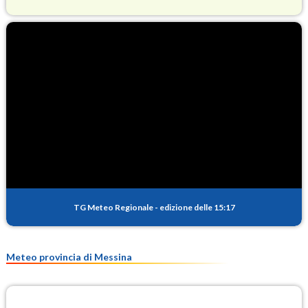
O3
80.4
(Ozono)
NO2
0.9
(Diossido di azoto)
SO2
0.4
(Anidride solforosa)
PM10
19.7
(Materia particolata)
TG Meteo Regionale
-
edizione delle 15:17
PM25
10.3
(Materia particolata)
Meteo provincia di Messina