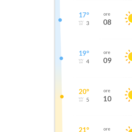
17
°
ore
08
3
19
°
ore
09
4
20
°
ore
10
5
21
°
ore