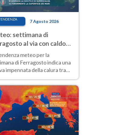
TENDENZA
7 Agosto 2026
eo: settimana di
ragosto al via con caldo
enso e qualche temporale
tendenza meteo per la
imana di Ferragosto indica una
a impennata della calura tra
 14 agosto, con nuovi rialzi
he al Nord.