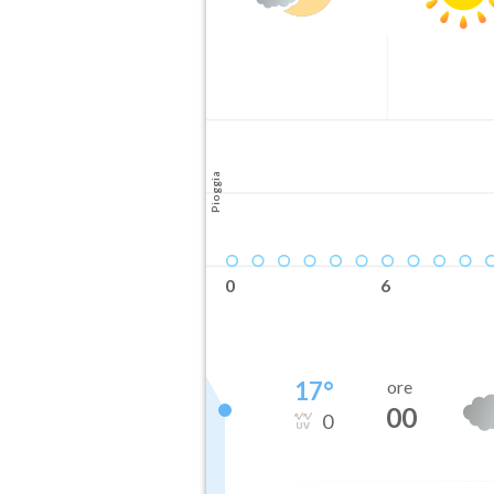
Pioggia
0
6
17
°
ore
00
0