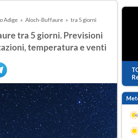
to Adige
Aloch-Buffaure
tra 5 giorni
re tra 5 giorni. Previsioni
tazioni, temperatura e venti
T
Re
Mete