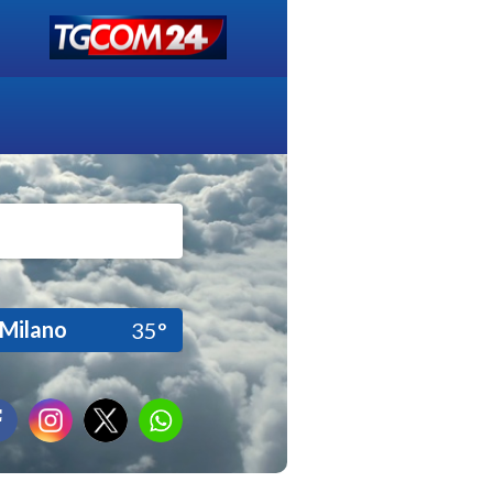
Milano
35°