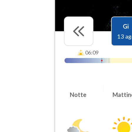
Gi
13 ag
06:09
Notte
Mattin