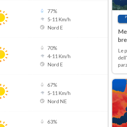
77
%
P
5
-
11
Km/h
Nord E
Met
bre
Nor
70
%
Le p
4
-
11
Km/h
dell
Nord E
parz
al 
40 g
67
%
5
-
11
Km/h
Nord NE
63
%