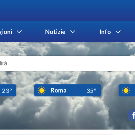
ioni
Notizie
Info
Roma
23°
35°