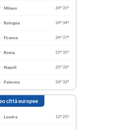
24°
35°
Milano
24°
34°
Bologna
24°
37°
Firenze
25°
35°
Roma
25°
33°
Napoli
26°
32°
Palermo
o città europee
12°
25°
Londra