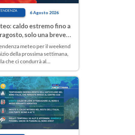
TENDENZA
6 Agosto 2026
eo: caldo estremo fino a
ragosto, solo una breve
sa. Ecco dove
tendenza meteo per il weekend
inizio della prossima settimana,
la che ci condurrà al
ragosto, vede ancora
perature molto elevate