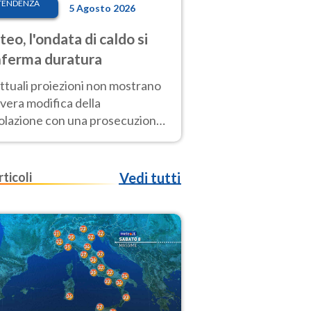
TENDENZA
5 Agosto 2026
eo, l'ondata di caldo si
ferma duratura
ttuali proiezioni non mostrano
vera modifica della
colazione con una prosecuzione
caldo fuori scala per molti
ni, compresa la settimana di
ragosto
rticoli
Vedi tutti