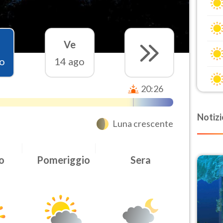
Ve
o
14 ago
20:26
Notizi
Luna crescente
o
Pomeriggio
Sera