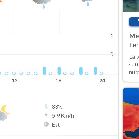
5 mm
Met
Fer
int
2.5
La 
sett
nuov
11 e
12
18
24
anc
83
%
5
-
9
Km/h
Est