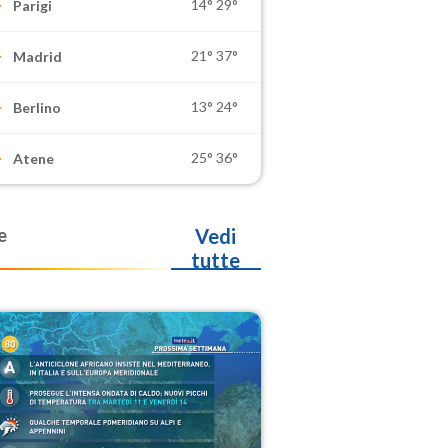
14°
29°
Parigi
21°
37°
Madrid
13°
24°
Berlino
25°
36°
Atene
e
Vedi
tutte