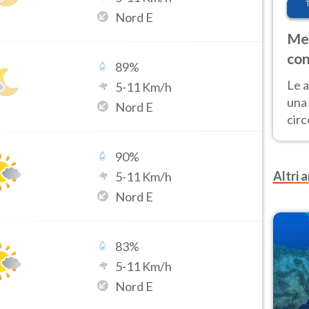
Nord E
Met
con
89
%
Le a
5
-
11
Km/h
una 
Nord E
cir
del 
gior
90
%
Fer
Altri a
5
-
11
Km/h
Nord E
83
%
5
-
11
Km/h
Nord E