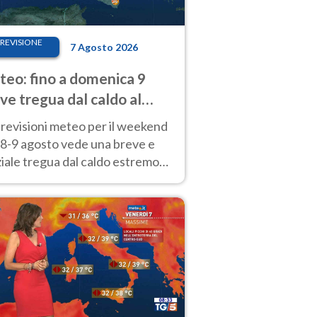
REVISIONE
7 Agosto 2026
eo: fino a domenica 9
ve tregua dal caldo al
d! Altrove calura e afa
revisioni meteo per il weekend
'8-9 agosto vede una breve e
iale tregua dal caldo estremo
Nord mentre altrove persistono
radi.