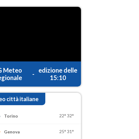
G Meteo
edizione delle
-
gionale
15:10
o città italiane
22°
32°
Torino
25°
31°
Genova