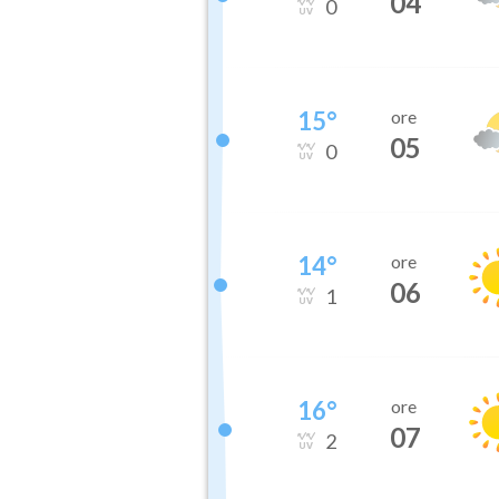
04
0
15
°
ore
05
0
14
°
ore
06
1
16
°
ore
07
2