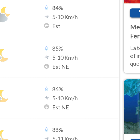
84
%
5
-
10
Km/h
Est
Met
Fer
pau
La 
85
%
e l'
5
-
10
Km/h
quel
Est NE
Fer
tem
86
%
5
-
10
Km/h
Est NE
88
%
5
-
11
Km/h