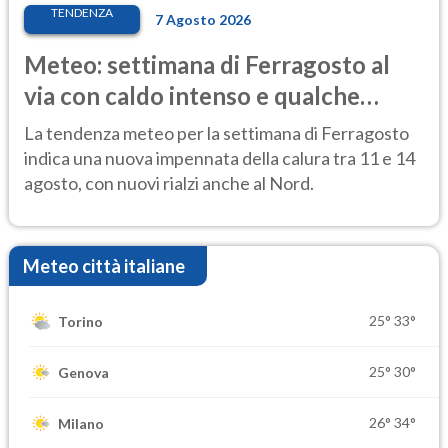
TENDENZA
7 Agosto 2026
Meteo: settimana di Ferragosto al
via con caldo intenso e qualche
temporale
La tendenza meteo per la settimana di Ferragosto
indica una nuova impennata della calura tra 11 e 14
agosto, con nuovi rialzi anche al Nord.
Meteo città italiane
25°
33°
Torino
25°
30°
Genova
26°
34°
Milano