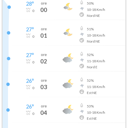
28
°
ore
50
%
00
10
-
18
Km/h
0
Nord NE
27
°
ore
51
%
01
10
-
18
Km/h
0
Nord NE
27
°
ore
52
%
02
11
-
18
Km/h
0
Nord E
26
°
ore
52
%
03
11
-
18
Km/h
0
Est NE
26
°
ore
53
%
04
10
-
18
Km/h
0
Est NE