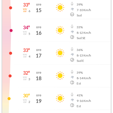
33
°
ore
39
%
15
7
-
10
Km/h
6
Sud
34
°
ore
33
%
16
8
-
12
Km/h
5
Sud SE
33
°
ore
36
%
17
8
-
13
Km/h
4
Sud E
32
°
ore
39
%
18
8
-
14
Km/h
3
Est
30
°
ore
41
%
19
9
-
16
Km/h
2
Est