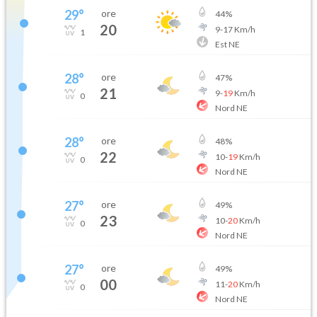
29
°
ore
44
%
20
9
-
17
Km/h
1
Est NE
28
°
ore
47
%
21
9
-
19
Km/h
0
Nord NE
28
°
ore
48
%
22
10
-
19
Km/h
0
Nord NE
27
°
ore
49
%
23
10
-
20
Km/h
0
Nord NE
27
°
ore
49
%
00
11
-
20
Km/h
0
Nord NE