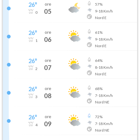
26
°
ore
57
%
05
9
-
18
Km/h
0
Nord E
26
°
ore
61
%
06
9
-
18
Km/h
1
Nord E
26
°
ore
64
%
07
8
-
18
Km/h
2
Nord E
26
°
ore
68
%
08
7
-
18
Km/h
3
Nord NE
26
°
ore
72
%
09
7
-
18
Km/h
4
Nord NE