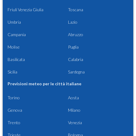
Friuli Venezia Giulia
Toscana
Umbria
Lazio
Campania
Abruzzo
Molise
Puglia
Basilicata
Calabria
Sicilia
Sardegna
Previsioni meteo per le città italiane
Torino
Aosta
Genova
Milano
Trento
Venezia
Trieste
Bologna