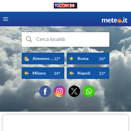
Almenno ...
Roma
32°
36°
Milano
Napoli
34°
33°