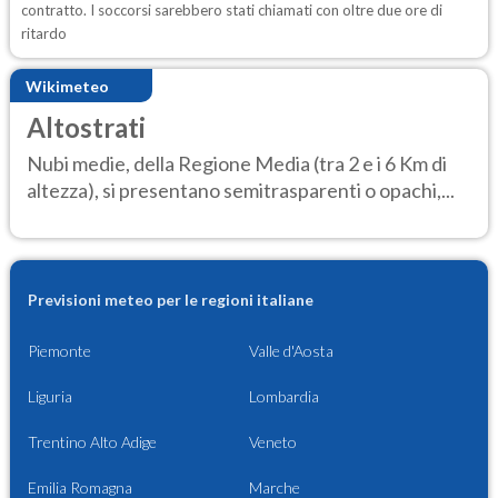
contratto. I soccorsi sarebbero stati chiamati con oltre due ore di
ritardo
Wikimeteo
Altostrati
Nubi medie, della Regione Media (tra 2 e i 6 Km di
altezza), si presentano semitrasparenti o opachi,...
Previsioni meteo per le regioni italiane
Piemonte
Valle d'Aosta
Liguria
Lombardia
Trentino Alto Adige
Veneto
Emilia Romagna
Marche