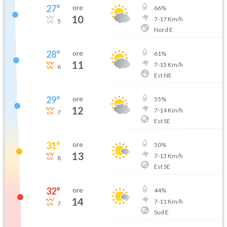
27
°
ore
66
%
10
7
-
17
Km/h
5
Nord E
28
°
ore
61
%
11
7
-
15
Km/h
6
Est NE
29
°
ore
55
%
12
7
-
14
Km/h
7
Est SE
31
°
ore
50
%
13
7
-
13
Km/h
8
Est SE
32
°
ore
44
%
14
7
-
11
Km/h
7
Sud E