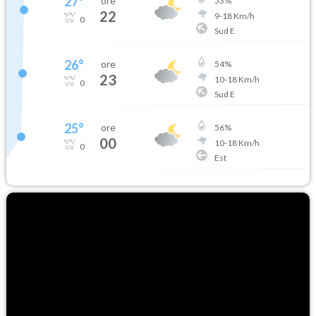
27
°
ore
53
%
22
9
-
18
Km/h
0
Sud E
26
°
ore
54
%
23
10
-
18
Km/h
0
Sud E
25
°
ore
56
%
00
10
-
18
Km/h
0
Est