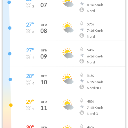
07
8
-
16
Km/h
2
Nord
27
°
ore
57
%
08
7
-
16
Km/h
3
Nord
27
°
ore
54
%
09
6
-
16
Km/h
4
Nord
28
°
ore
51
%
10
6
-
15
Km/h
4
Nord NO
29
°
ore
48
%
11
7
-
15
Km/h
5
Nord O
30
°
ore
46
%