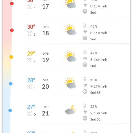
30
°
17
8
-
15
Km/h
4
Sud
30
°
ore
45
%
18
8
-
15
Km/h
3
Sud
29
°
ore
47
%
19
8
-
16
Km/h
2
Sud
28
°
ore
50
%
20
9
-
17
Km/h
1
Sud SE
27
°
ore
52
%
21
9
-
18
Km/h
0
Sud SE