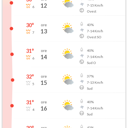
12
7
-
15
Km/h
6
Ovest
30
°
ore
43
%
13
7
-
14
Km/h
7
Ovest SO
31
°
ore
40
%
14
7
-
14
Km/h
6
Sud O
32
°
ore
37
%
15
7
-
13
Km/h
5
Sud
31
°
ore
40
%
16
7
-
14
Km/h
4
Sud
ore
42
%