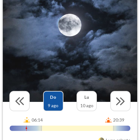
Do
Lu
9 ago
10 ago
06:14
20:39