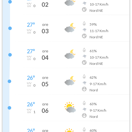
02
10
-
17
Km/h
0
Nord NE
27
°
ore
59
%
03
11
-
17
Km/h
0
Nord NE
27
°
ore
61
%
04
10
-
17
Km/h
0
Nord NE
26
°
ore
62
%
05
9
-
17
Km/h
0
Nord
26
°
ore
63
%
06
9
-
17
Km/h
1
Nord
26
°
ore
60
%