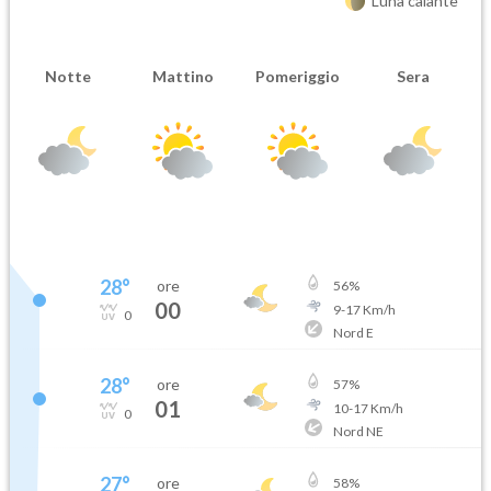
Luna calante
Notte
Mattino
Pomeriggio
Sera
28
°
ore
56
%
00
9
-
17
Km/h
0
Nord E
28
°
ore
57
%
01
10
-
17
Km/h
0
Nord NE
27
°
ore
58
%