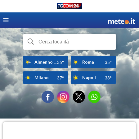
Almenno ...
Roma
35°
35°
Milano
Napoli
37°
33°