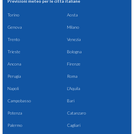
Previsioni meteo per le città italiane
Torino
Aosta
Genova
Milano
Trento
Venezia
Trieste
Bologna
Ancona
Firenze
Perugia
Roma
Napoli
L'Aquila
Campobasso
Bari
Potenza
Catanzaro
Palermo
Cagliari