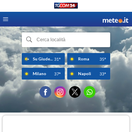
Su Giude...
Roma
31°
35°
Milano
Napoli
37°
33°