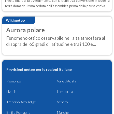
Il voto finale al provvedimento, con la definitiva conversione in legge, si
terrà domani: ultima seduta dell'assemblea prima della pausa estiva
Wikimeteo
Aurora polare
Fenomeno ottico osservabile nell'alta atmosfera al
di sopra del 65 gradi di latitudine e tra i 100 e...
Previsioni meteo per le regioni italiane
Piemonte
Valle d'Aosta
Liguria
Lombardia
Trentino Alto Adige
Veneto
Emilia Romagna
Marche