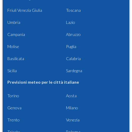
Friuli Venezia Giulia
Toscana
Umbria
Lazio
Campania
Abruzzo
Molise
Puglia
Basilicata
Calabria
Sicilia
Sardegna
Previsioni meteo per le città italiane
Torino
Aosta
Genova
Milano
Trento
Venezia
Trieste
Bologna