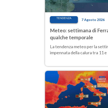
TENDENZA
7 Agosto 2026
Meteo: settimana di Ferra
qualche temporale
La tendenza meteo per la setti
impennata della calura tra 11 e 