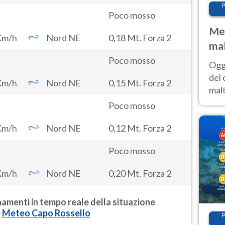
P
Poco mosso
Met
Km/h
Nord NE
0,18 Mt. Forza 2
mal
nub
Poco mosso
Oggi
es
del 
Km/h
Nord NE
0,15 Mt. Forza 2
malt
estr
Poco mosso
prev
Km/h
Nord NE
0,12 Mt. Forza 2
Poco mosso
Km/h
Nord NE
0,20 Mt. Forza 2
ornamenti in tempo reale della situazione
e
Meteo
Capo Rossello
P