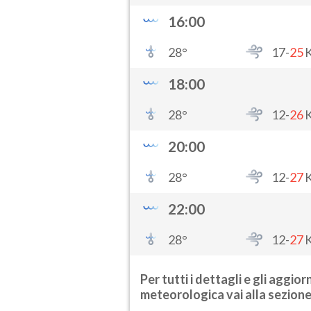
16:00
28
°
17-
25
18:00
28
°
12-
26
20:00
28
°
12-
27
22:00
28
°
12-
27
Per tutti i dettagli e gli aggi
meteorologica vai alla sezion