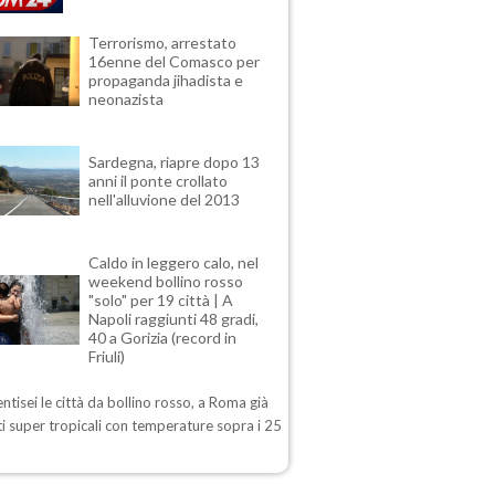
Terrorismo, arrestato
16enne del Comasco per
propaganda jihadista e
neonazista
Sardegna, riapre dopo 13
anni il ponte crollato
nell'alluvione del 2013
Caldo in leggero calo, nel
weekend bollino rosso
"solo" per 19 città | A
Napoli raggiunti 48 gradi,
40 a Gorizia (record in
Friuli)
ntisei le città da bollino rosso, a Roma già
i super tropicali con temperature sopra i 25