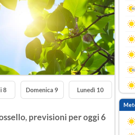
i
8
Domenica
9
Lunedì
10
Mete
ossello
,
previsioni per oggi 6