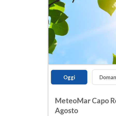
Oggi
Doman
MeteoMar
Capo R
Agosto