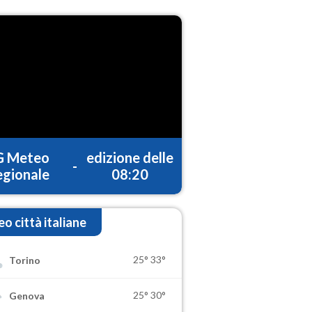
G Meteo
edizione delle
-
gionale
08:20
o città italiane
25°
33°
Torino
25°
30°
Genova