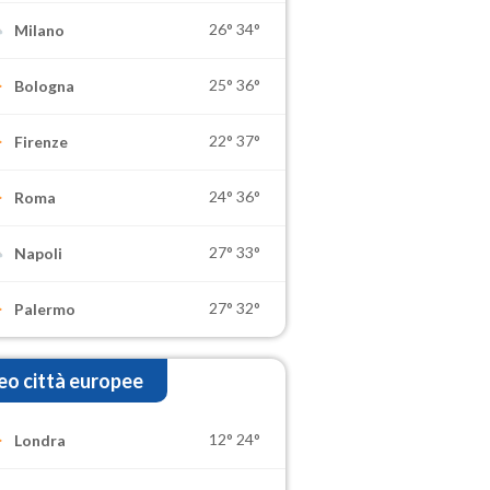
26°
34°
Milano
25°
36°
Bologna
22°
37°
Firenze
24°
36°
Roma
27°
33°
Napoli
27°
32°
Palermo
o città europee
12°
24°
Londra