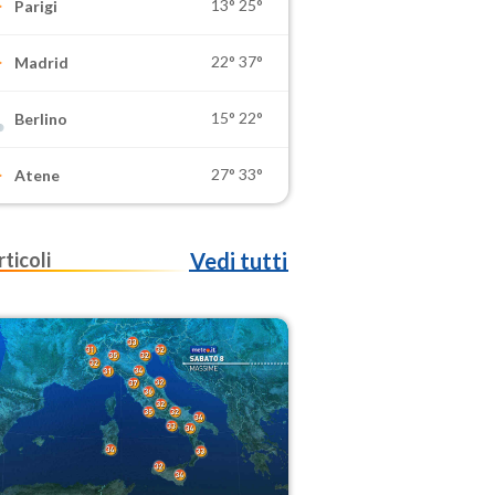
13°
25°
Parigi
22°
37°
Madrid
15°
22°
Berlino
27°
33°
Atene
rticoli
Vedi tutti