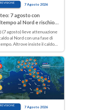
REVISIONE
7 Agosto 2026
eo: 7 agosto con
tempo al Nord e rischio
ifragi. Altrove caldo
 (7 agosto) lieve attenuazione
tremo
caldo al Nord con una fase di
empo. Altrove insiste il caldo
emo con picchi di 40°C. Le
isioni
REVISIONE
7 Agosto 2026