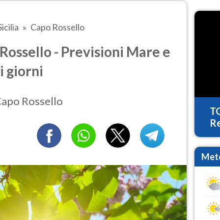
Sicilia
Capo Rossello
ossello - Previsioni Mare e
i giorni
 Capo Rossello
T
Re
Mete