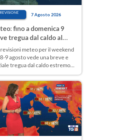
REVISIONE
7 Agosto 2026
eo: fino a domenica 9
ve tregua dal caldo al
d! Altrove calura e afa
revisioni meteo per il weekend
'8-9 agosto vede una breve e
iale tregua dal caldo estremo
Nord mentre altrove persistono
radi.