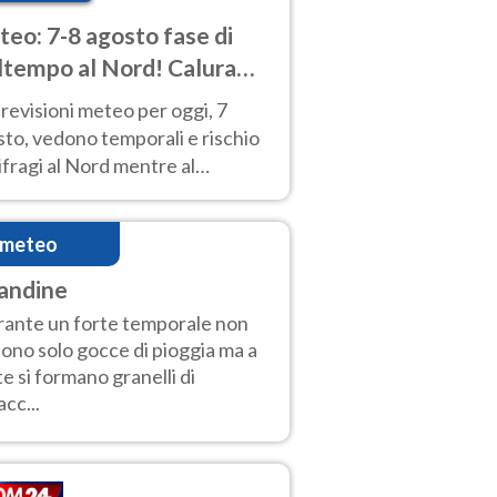
eo: 7-8 agosto fase di
tempo al Nord! Calura
o a Ferragosto
revisioni meteo per oggi, 7
to, vedono temporali e rischio
fragi al Nord mentre al
tro-Sud sole e caldo sempre
to intenso.
imeteo
andine
ante un forte temporale non
ono solo gocce di pioggia ma a
te si formano granelli di
acc...