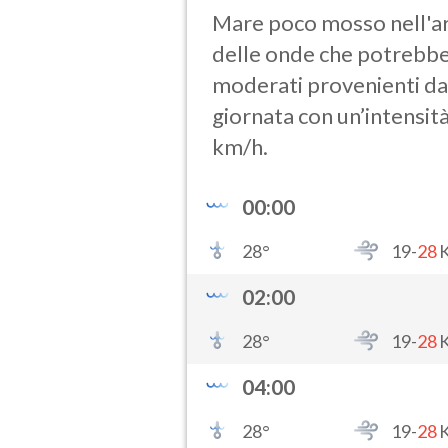
Mare poco mosso nell'arc
delle onde che potrebbe 
moderati provenienti dai
giornata con un’intensit
km/h.
00:00
28
°
19-
28
02:00
28
°
19-
28
04:00
28
°
19-
28