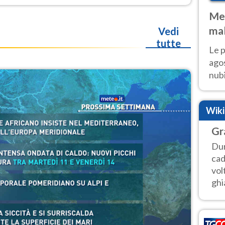
Met
mal
Vedi
tutte
fin
Le p
agos
nubi
Cen
mol
Wik
Gr
Dur
cad
vol
ghi