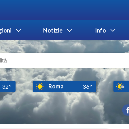
ioni
Notizie
Info
Roma
32°
36°