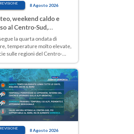
REVISIONE
8 Agosto 2026
eo, weekend caldo e
so al Centro-Sud,
porali sui rilievi
segue la quarta ondata di
ore, temperature molto elevate,
ie sulle regioni del Centro-
 Nuovi temporali di calore sulle
e montuose
REVISIONE
8 Agosto 2026