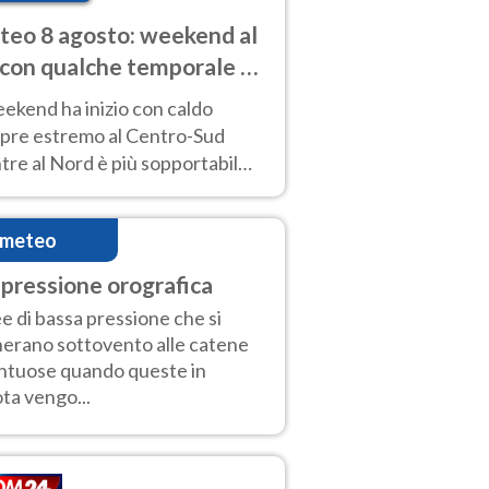
eo 8 agosto: weekend al
 con qualche temporale e
do estremo al Centro-Sud
eekend ha inizio con caldo
pre estremo al Centro-Sud
re al Nord è più sopportabile
 a domenica 9. Temporali di
re sui rilievi.
imeteo
pressione orografica
e di bassa pressione che si
erano sottovento alle catene
tuose quando queste in
ta vengo...