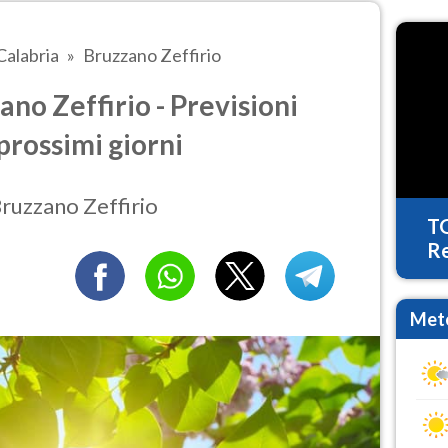
Calabria
Bruzzano Zeffirio
o Zeffirio - Previsioni
prossimi giorni
Bruzzano Zeffirio
T
Re
Mete