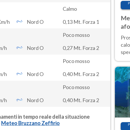
P
Calmo
Met
Km/h
Nord O
0,13 Mt. Forza 1
afo
tem
Poco mosso
Pro
cal
m/h
Nord O
0,27 Mt. Forza 2
spec
Sud.
Poco mosso
are
m/h
Nord O
0,40 Mt. Forza 2
Poco mosso
m/h
Nord O
0,40 Mt. Forza 2
ornamenti in tempo reale della situazione
e
Meteo
Bruzzano Zeffirio
P