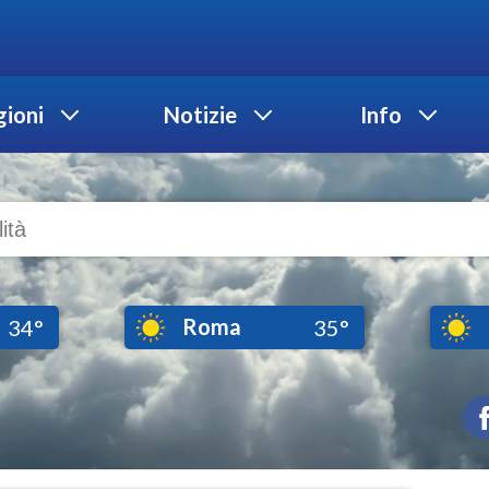
ioni
Notizie
Info
Roma
34°
35°