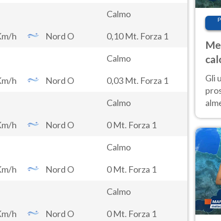
Calmo
P
Km/h
Nord O
0,10 Mt. Forza 1
Met
cal
Calmo
sem
Gli 
Km/h
Nord O
0,03 Mt. Forza 1
pros
alm
Calmo
con
Km/h
Nord O
0 Mt. Forza 1
inte
set
Calmo
Km/h
Nord O
0 Mt. Forza 1
Calmo
Km/h
Nord O
0 Mt. Forza 1