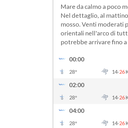
Mare da calmo a poco mos
Nel dettaglio, al mattin
mosso. Venti moderati p
orientali nell'arco di tut
potrebbe arrivare fino a
00:00
28
°
14-
26
02:00
28
°
14-
26
04:00
28
°
14-
26