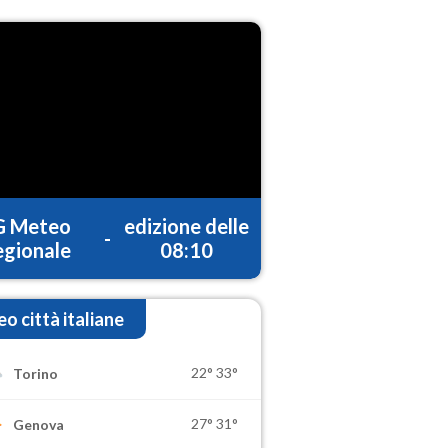
G Meteo
edizione delle
-
gionale
08:10
o città italiane
22°
33°
Torino
27°
31°
Genova