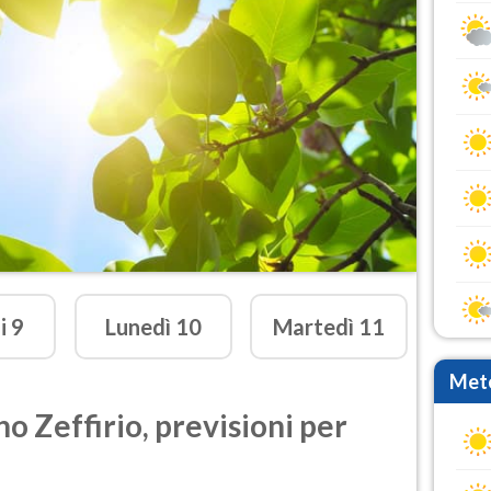
i
9
Lunedì
10
Martedì
11
Mete
o Zeffirio
,
previsioni per