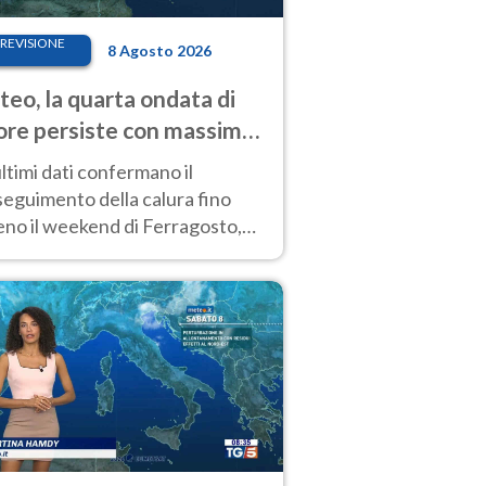
REVISIONE
8 Agosto 2026
eo, la quarta ondata di
ore persiste con massime
pre molto elevate
ultimi dati confermano il
eguimento della calura fino
eno il weekend di Ferragosto,
 tendenza a una nuova
nsificazione prossima
timana