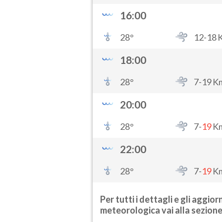
16:00
28
°
12-
18
18:00
28
°
7-
19
K
20:00
28
°
7-
19
K
22:00
28
°
7-
19
K
Per tutti i dettagli e gli aggi
meteorologica vai alla sezion