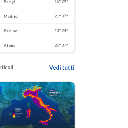
15°
29°
Parigi
21°
37°
Madrid
13°
24°
Berlino
26°
37°
Atene
rticoli
Vedi tutti