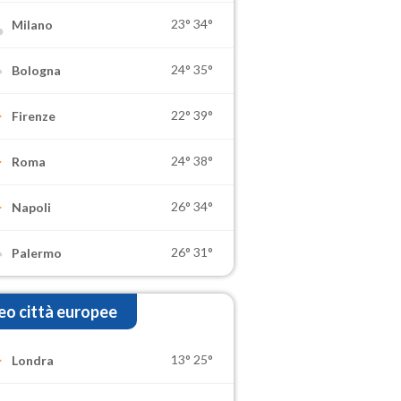
23°
34°
Milano
24°
35°
Bologna
22°
39°
Firenze
24°
38°
Roma
26°
34°
Napoli
26°
31°
Palermo
o città europee
13°
25°
Londra