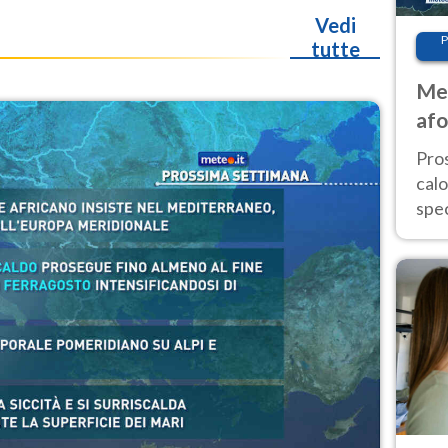
Vedi
P
tutte
Met
afo
tem
Pro
cal
spec
Sud.
are