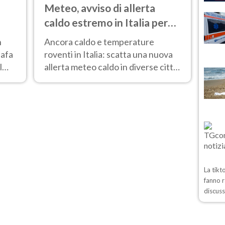
Meteo, avviso di allerta
caldo estremo in Italia per
l'8 agosto 2026: le città a
n
Ancora caldo e temperature
rischio per il Ministero della
 afa
roventi in Italia: scatta una nuova
Salute
l
allerta meteo caldo in diverse città
contrassegnate dal bollino rosso e
giallo.
La tikt
fanno r
discuss