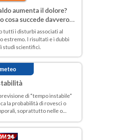
caldo aumenta il dolore?
o cosa succede davvero
corpo con le alte
 tutti i disturbi associati al
mperature
o estremo. I risultati e i dubbi
i studi scientifici.
imeteo
stabilità
previsione di “tempo instabile”
ica la probabilità di rovesci o
porali, soprattutto nelle o...