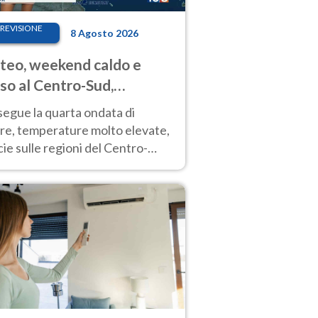
REVISIONE
8 Agosto 2026
eo, weekend caldo e
so al Centro-Sud,
porali sui rilievi
segue la quarta ondata di
ore, temperature molto elevate,
ie sulle regioni del Centro-
 Nuovi temporali di calore sulle
e montuose