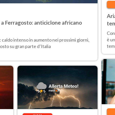
Ari
 a Ferragosto: anticiclone africano
tem
giu
Con 
ris
è un
: caldo intenso in aumento nei prossimi giorni,
temp
osto su gran parte d’Italia
cor
con