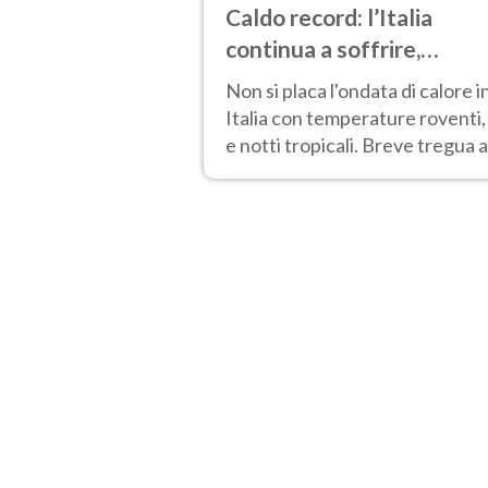
Caldo record: l’Italia
continua a soffrire,
temperature oltre 40°C e
Non si placa l'ondata di calore i
afa per altri 10 giorni
Italia con temperature roventi,
e notti tropicali. Breve tregua a
Nord.