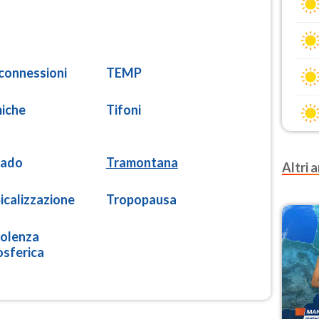
connessioni
TEMP
iche
Tifoni
nado
Tramontana
Altri a
icalizzazione
Tropopausa
olenza
sferica