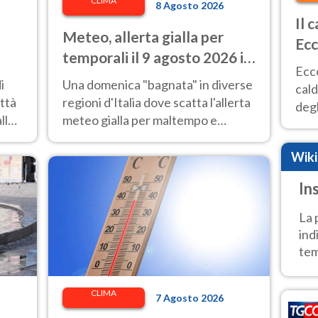
CLIMA
8 Agosto 2026
Il 
Meteo, allerta gialla per
Ecc
temporali il 9 agosto 2026 in
al 
Ecco
il
Italia: ecco dove
te
i
Una domenica "bagnata" in diverse
cald
ittà
regioni d'Italia dove scatta l'allerta
degl
llo
meteo gialla per maltempo e
criticità. Le regioni a rischio.
Wik
In
La 
ind
tem
CLIMA
7 Agosto 2026