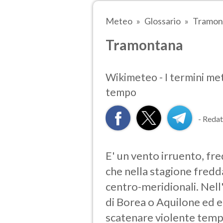
Meteo
Glossario
Tramon
Tramontana
Wikimeteo - I termini mete
tempo
- Redat
E' un vento irruento, fr
che nella stagione fredd
centro-meridionali. Nell
di Borea o Aquilone ed e
scatenare violente tempe