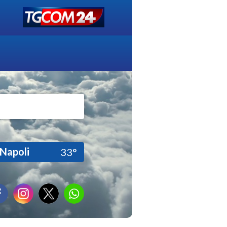
Napoli
33°