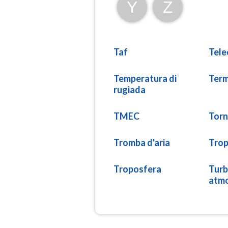
Y
Z
Taf
Tele
Temperatura di
Term
rugiada
TMEC
Tor
Tromba d'aria
Trop
Troposfera
Turb
atmo