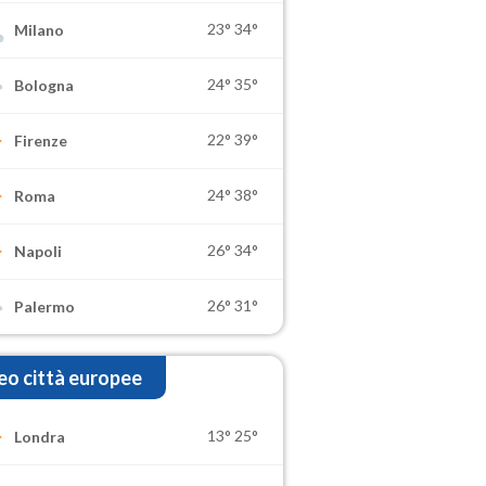
23°
34°
Milano
24°
35°
Bologna
22°
39°
Firenze
24°
38°
Roma
26°
34°
Napoli
26°
31°
Palermo
o città europee
13°
25°
Londra