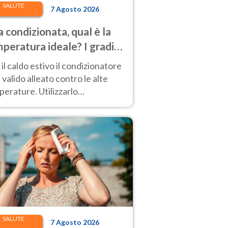
SALUTE
7 Agosto 2026
a condizionata, qual è la
peratura ideale? I gradi
sti per stare bene e
il caldo estivo il condizionatore
parmiare
 valido alleato contro le alte
erature. Utilizzarlo
rettamente permette di
tenere i consumi.
SALUTE
7 Agosto 2026