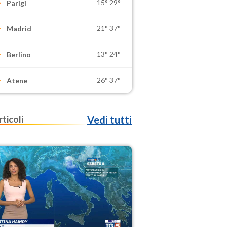
15°
29°
Parigi
21°
37°
Madrid
13°
24°
Berlino
26°
37°
Atene
rticoli
Vedi tutti