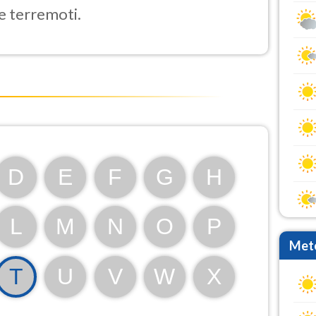
e terremoti.
D
E
F
G
H
L
M
N
O
P
Mete
T
U
V
W
X