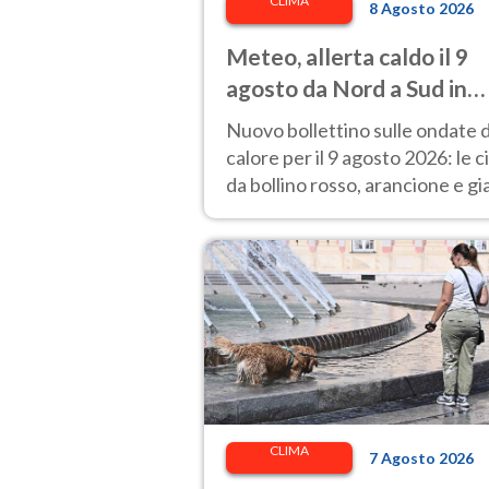
CLIMA
8 Agosto 2026
Meteo, allerta caldo il 9
agosto da Nord a Sud in
Italia: le città a rischio per 
Nuovo bollettino sulle ondate d
Ministero della Salute
calore per il 9 agosto 2026: le c
da bollino rosso, arancione e gia
in Italia.
CLIMA
7 Agosto 2026