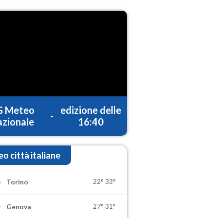
G Meteo
edizione delle
-
zionale
16:40
o città italiane
22°
33°
Torino
27°
31°
Genova