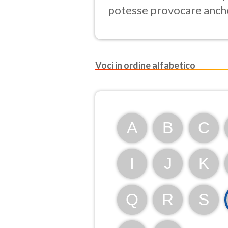
potesse provocare anch
Voci in ordine alfabetico
A
B
C
I
J
K
Q
R
S