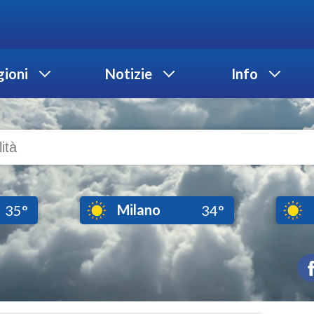
ioni
Notizie
Info
Milano
35°
34°