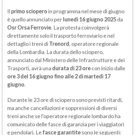
Il
primo sciopero
in programma nel mese di giugno
è quello annunciato per
lunedì 16 giugno 2025
da
Osr Orsa Ferrovie
. La protesta coinvolgerà
direttamente solo il trasporto ferroviario e nel
dettaglio i treni di
Trenord
, operatore regionale
della Lombardia. La durata dello sciopero,
annunciato dal Ministero delle Infrastrutture e dei
Trasporti, avrà una
durata di 23 ore
con inizio dalle
ore 3 del 16 giugno fino alle 2 di martedì 17
giugno
.
Durante le 23 ore di sciopero sono previsti ritardi,
ma anche cancellazioni e soppressioni di diversi
treni anche se l'operatore regionale lombardo ha
comunicato delle fasce di garanzia per i viaggiatori
e pendolari. Le
fasce garantite
sono le seguenti: