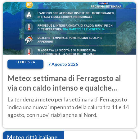
TENDENZA
7 Agosto 2026
Meteo: settimana di Ferragosto al
via con caldo intenso e qualche
temporale
La tendenza meteo per la settimana di Ferragosto
indica una nuova impennata della calura tra 11 e 14
agosto, con nuovi rialzi anche al Nord.
Meteo città italiane