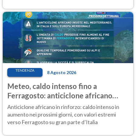
TENDENZA
8 Agosto 2026
Meteo, caldo intenso fino a
Ferragosto: anticiclone africano
ancora protagonista
Anticiclone africano in rinforzo: caldo intenso in
aumento nei prossimi giorni, con valori estremi
verso Ferragosto su gran parte d’Italia