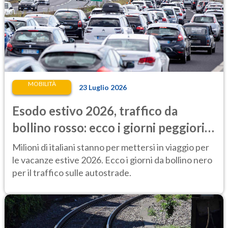
MOBILITÀ
23 Luglio 2026
Esodo estivo 2026, traffico da
bollino rosso: ecco i giorni peggiori
per mettersi in viaggio
Milioni di italiani stanno per mettersi in viaggio per
le vacanze estive 2026. Ecco i giorni da bollino nero
per il traffico sulle autostrade.