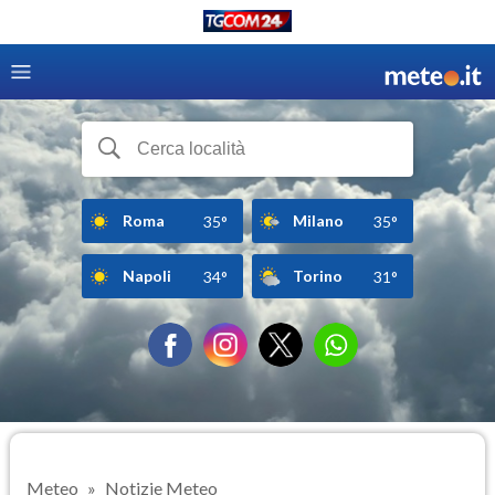
Roma
Milano
35°
35°
Napoli
Torino
34°
31°
Meteo
Notizie Meteo