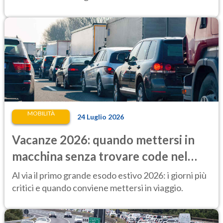
MOBILITÀ
24 Luglio 2026
Vacanze 2026: quando mettersi in
macchina senza trovare code nel
primo lungo esodo estivo
Al via il primo grande esodo estivo 2026: i giorni più
critici e quando conviene mettersi in viaggio.