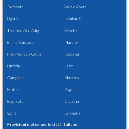
Piemonte
Valle d'Aosta
Liguria
Lombardia
Trentino Alto Adige
Veneto
Emilia Romagna
Marche
Friuli Venezia Giulia
Toscana
Umbria
Lazio
Campania
Abruzzo
Molise
Puglia
Basilicata
Calabria
Sicilia
Sardegna
Previsioni meteo per le città italiane