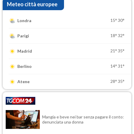
Meteo città europee
15°
30°
Londra
18°
32°
Parigi
21°
35°
Madrid
14°
31°
Berlino
28°
35°
Atene
Mangia e beve nei bar senza pagare il conto:
denunciata una donna