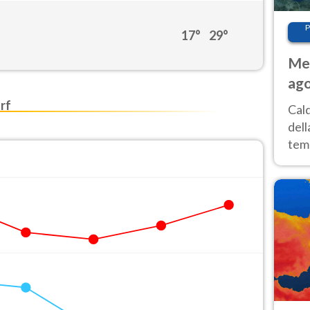
P
17°
29°
Met
ago
ai 
rf
Cal
dell
temp
inte
tre