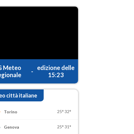
G Meteo
edizione delle
-
gionale
15:23
o città italiane
25°
32°
Torino
25°
31°
Genova