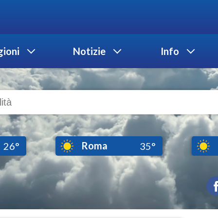
ioni
Notizie
Info
Roma
26°
35°