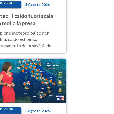
REVISIONE
5 Agosto 2026
eo, il caldo fuori scala
 molla la presa
copione meteorologico non
bia: caldo estremo,
avamento della siccità, del
hio incendi e temporali di
ore. Nessun cambiamento fino
ragosto
REVISIONE
5 Agosto 2026