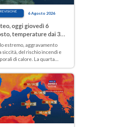
REVISIONE
6 Agosto 2026
eo, oggi giovedì 6
sto, temperature dai 33
40 gradi
do estremo, aggravamento
a siccità, del rischio incendi e
orali di calore. La quarta
nsa ondata di calore non dà
gua e durerà fino Ferragosto