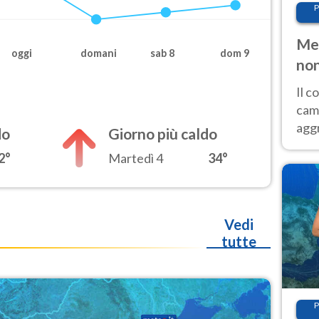
P
Met
oggi
domani
sab 8
dom 9
non
Il 
cam
aggr
do
Giorno più caldo
risc
2°
Martedì 4
34°
cal
Fer
Vedi
tutte
P