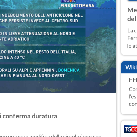
Met
del
ond
La c
Fer
le a
dom
cald
Wik
Ef
Con
l'e
con
si conferma duratura
ano una vera modifica della circolazione con