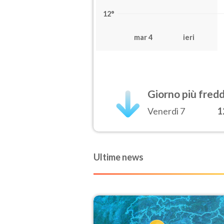
12°
mar 4
ieri
Giorno più fred
Venerdì 7
1
Ultime news