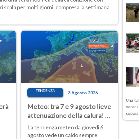
i scala per molti giorni, compresa la settimana
TENDENZA
3 Agosto 2026
Una tur
erà
Meteo: tra 7 e 9 agosto lieve
vacanze
coppia 
attenuazione della calura! Al
Nord rischio temporali
La tendenza meteo da giovedì 6
agosto vede un caldo sempre