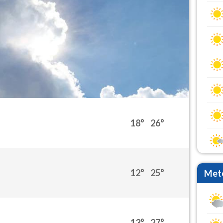
18°
26°
12°
25°
Mete
13°
27°