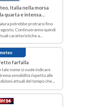
eo, Italia nella morsa
la quarta e intensa
ata di caldo
alura potrebbe protrarsi fino
ragosto. Continueranno quindi
ttuali caratteristiche a
inare le prossime giornate:
o estremo e temporali di calore
imeteo
fetto farfalla
 tale nome si vuole indicare
strema sensibilità rispetto alle
dizioni attuali del tempo che...