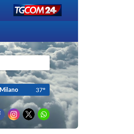
Milano
37°