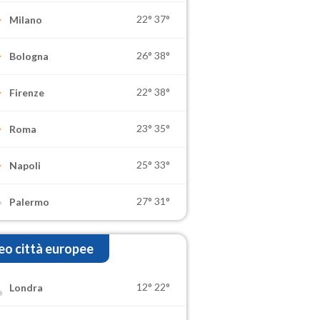
22°
37°
Milano
26°
38°
Bologna
22°
38°
Firenze
23°
35°
Roma
25°
33°
Napoli
27°
31°
Palermo
o città europee
12°
22°
Londra