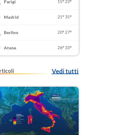
15°
23°
Parigi
21°
35°
Madrid
20°
27°
Berlino
26°
33°
Atene
rticoli
Vedi tutti