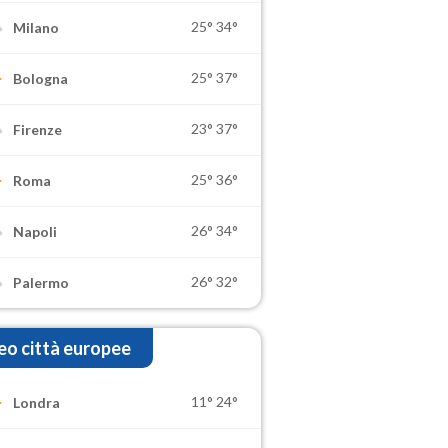
25°
34°
Milano
25°
37°
Bologna
23°
37°
Firenze
25°
36°
Roma
26°
34°
Napoli
26°
32°
Palermo
o città europee
11°
24°
Londra