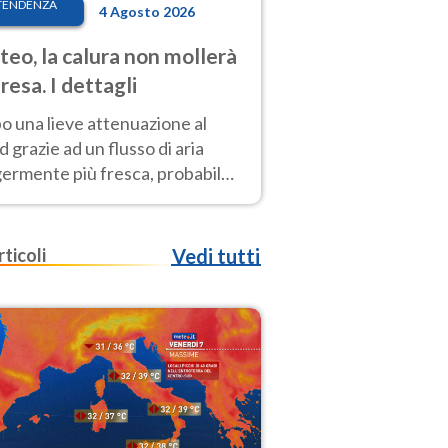
TENDENZA
4 Agosto 2026
eo, la calura non mollerà
presa. I dettagli
o una lieve attenuazione al
 grazie ad un flusso di aria
germente più fresca, probabile
o rinforzo dell’anticiclone
icano entro Ferragosto
rticoli
Vedi tutti