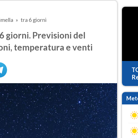
imella
tra 6 giorni
 giorni. Previsioni del
oni, temperatura e venti
T
Re
Mete