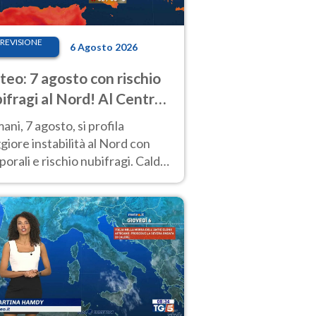
REVISIONE
6 Agosto 2026
eo: 7 agosto con rischio
ifragi al Nord! Al Centro-
 caldo estremo
ni, 7 agosto, si profila
iore instabilità al Nord con
orali e rischio nubifragi. Caldo
pre estremo al Centro-Sud. Le
isioni.