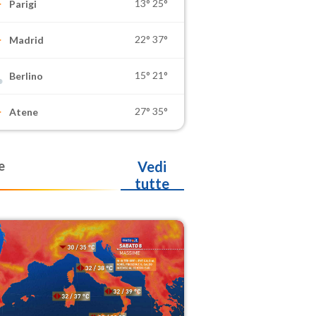
13°
25°
Parigi
22°
37°
Madrid
15°
21°
Berlino
27°
35°
Atene
e
Vedi
tutte