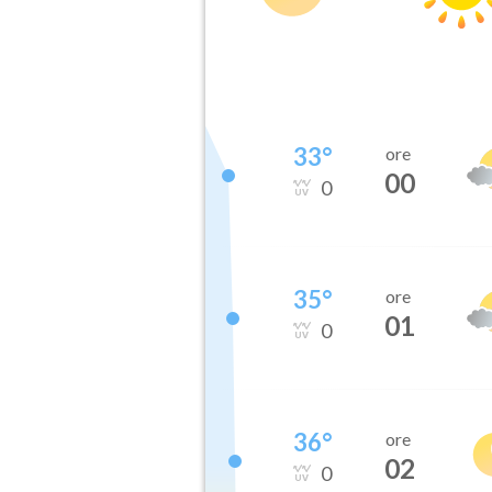
33
°
ore
00
0
35
°
ore
01
0
36
°
ore
02
0