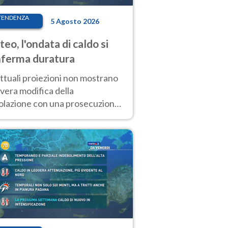
TENDENZA
5 Agosto 2026
eo, l'ondata di caldo si
ferma duratura
ttuali proiezioni non mostrano
vera modifica della
colazione con una prosecuzione
caldo fuori scala per molti
ni, compresa la settimana di
ragosto