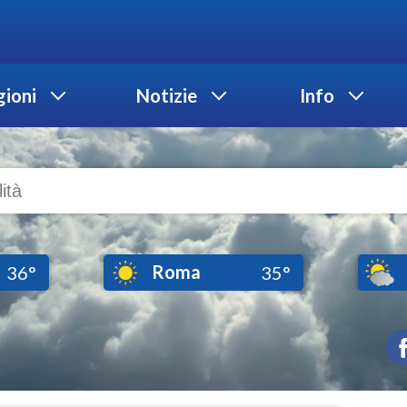
ioni
Notizie
Info
Roma
36°
35°