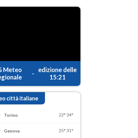
G Meteo
edizione delle
-
gionale
15:21
o città italiane
22°
34°
Torino
25°
31°
Genova