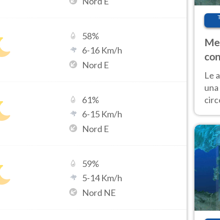
Nord E
58
%
Met
6
-
16
Km/h
con
Nord E
Le a
una 
cir
61
%
del 
6
-
15
Km/h
gior
Nord E
Fer
59
%
5
-
14
Km/h
Nord NE