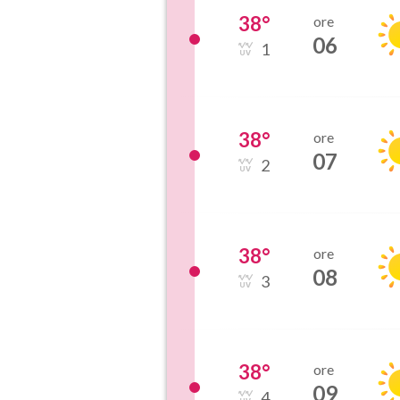
38
°
ore
06
1
38
°
ore
07
2
38
°
ore
08
3
38
°
ore
09
4