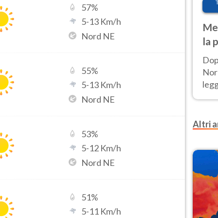
57
%
5
-
13
Km/h
Met
Nord NE
la 
Dop
55
%
Nord
leg
5
-
13
Km/h
nuov
Nord NE
afr
Altri a
53
%
5
-
12
Km/h
Nord NE
51
%
5
-
11
Km/h