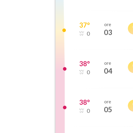
37
°
ore
03
0
38
°
ore
04
0
38
°
ore
05
0