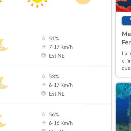
Met
51
%
Fer
7
-
17
Km/h
pau
La 
Est NE
e l'
quel
Fer
53
%
tem
6
-
17
Km/h
Est NE
56
%
6
-
16
Km/h