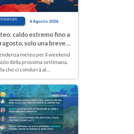
TENDENZA
6 Agosto 2026
eo: caldo estremo fino a
ragosto, solo una breve
sa. Ecco dove
tendenza meteo per il weekend
inizio della prossima settimana,
la che ci condurrà al
ragosto, vede ancora
perature molto elevate