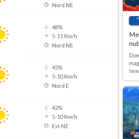
Nord NE
P
48
%
Met
5
-
11
Km/h
nub
Nord NE
Sud
Doma
magg
45
%
temp
5
-
10
Km/h
sem
Nord E
prev
42
%
5
-
10
Km/h
Est NE