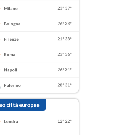
23°
37°
Milano
26°
38°
Bologna
21°
38°
Firenze
23°
36°
Roma
26°
34°
Napoli
28°
31°
Palermo
o città europee
12°
22°
Londra