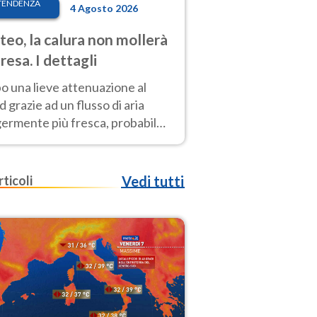
TENDENZA
4 Agosto 2026
eo, la calura non mollerà
presa. I dettagli
o una lieve attenuazione al
 grazie ad un flusso di aria
germente più fresca, probabile
o rinforzo dell’anticiclone
icano entro Ferragosto
rticoli
Vedi tutti