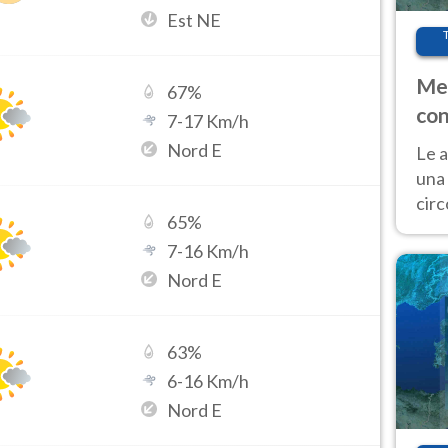
Est NE
Met
67
%
con
7
-
17
Km/h
Nord E
Le a
una 
cir
65
%
del 
7
-
16
Km/h
gior
Fer
Nord E
63
%
6
-
16
Km/h
Nord E