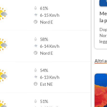
61
%
Met
6
-
15
Km/h
la 
Nord E
Dop
Nord
58
%
leg
6
-
14
Km/h
nuov
Nord E
afr
Altri a
54
%
6
-
13
Km/h
Est NE
51
%