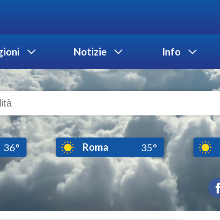
ioni
Notizie
Info
Roma
36°
35°