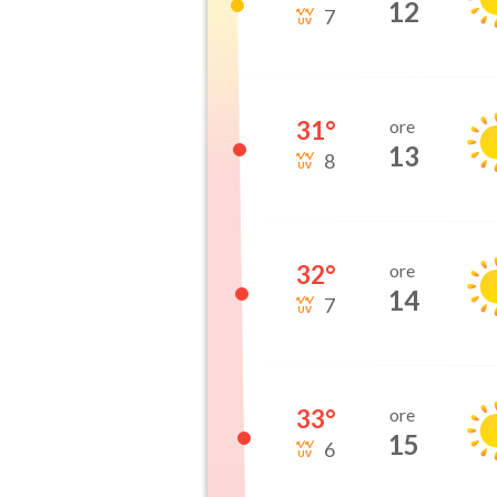
12
7
31
°
ore
13
8
32
°
ore
14
7
33
°
ore
15
6