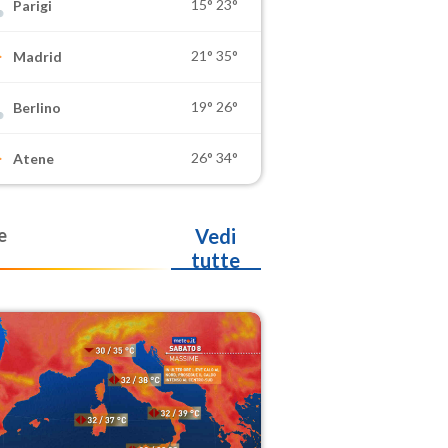
15°
23°
Parigi
21°
35°
Madrid
19°
26°
Berlino
26°
34°
Atene
e
Vedi
tutte