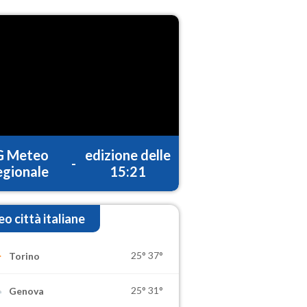
G Meteo
edizione delle
-
gionale
15:21
o città italiane
25°
37°
Torino
25°
31°
Genova