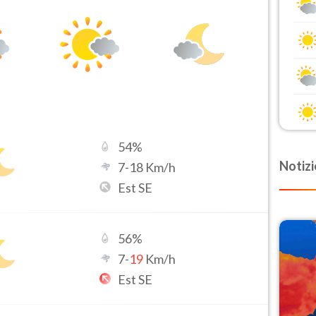
54
%
Notizi
7
-
18
Km/h
Est SE
56
%
7
-
19
Km/h
Est SE