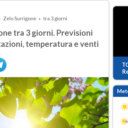
Zelo Surrigone
tra 3 giorni
ne tra 3 giorni. Previsioni
tazioni, temperatura e venti
T
Re
Mete