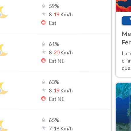
59
%
8
-
19
Km/h
Est
Met
Fer
61
%
pau
8
-
20
Km/h
La 
e l'
Est NE
quel
Fer
63
%
tem
8
-
19
Km/h
Est NE
65
%
7
-
18
Km/h