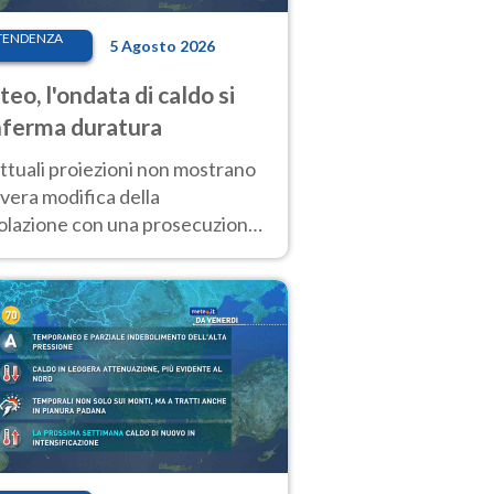
TENDENZA
5 Agosto 2026
eo, l'ondata di caldo si
ferma duratura
ttuali proiezioni non mostrano
vera modifica della
colazione con una prosecuzione
caldo fuori scala per molti
ni, compresa la settimana di
ragosto