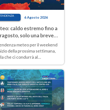
TENDENZA
6 Agosto 2026
eo: caldo estremo fino a
ragosto, solo una breve
sa. Ecco dove
tendenza meteo per il weekend
inizio della prossima settimana,
la che ci condurrà al
ragosto, vede ancora
perature molto elevate