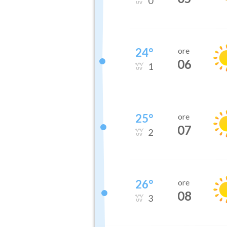
0
24
°
ore
06
1
25
°
ore
07
2
26
°
ore
08
3