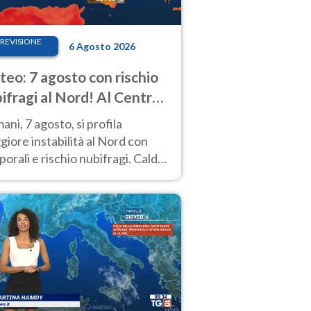
REVISIONE
6 Agosto 2026
eo: 7 agosto con rischio
ifragi al Nord! Al Centro-
 caldo estremo
ni, 7 agosto, si profila
iore instabilità al Nord con
orali e rischio nubifragi. Caldo
pre estremo al Centro-Sud. Le
isioni.