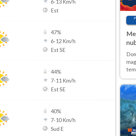
6
-
13
Km/h
Est
P
47
%
Met
6
-
12
Km/h
nub
Est SE
Sud
Doma
magg
temp
44
%
sem
7
-
11
Km/h
prev
Est SE
40
%
7
-
10
Km/h
Sud E