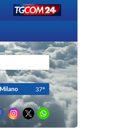
Milano
37°