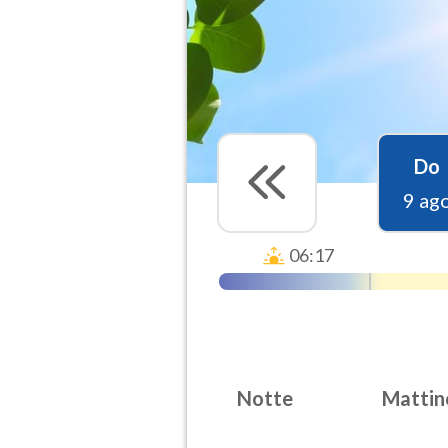
Do
9 ag
06:17
Notte
Mattin